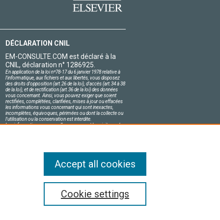
DÉCLARATION CNIL
EM-CONSULTE.COM est déclaré à la
CNIL, déclaration n° 1286925.
En application de la loi nº78-17 du 6 janvier 1978 relative à
l'informatique, aux fichiers et aux libertés, vous disposez
des droits d'opposition (art.26 de la loi), d'accès (art.34 à 38
de la loi), et de rectification (art.36 de la loi) des données
vous concernant. Ainsi, vous pouvez exiger que soient
rectifiées, complétées, clarifiées, mises à jour ou effacées
les informations vous concernant qui sont inexactes,
incomplètes, équivoques, périmées ou dont la collecte ou
l'utilisation ou la conservation est interdite.
Les informations personnelles concernant les visiteurs de
notre site, y compris leur identité, sont confidentielles.
Le responsable du site s'engage sur l'honneur à respecter
les conditions légales de confidentialité applicables en
France et à ne pas divulguer ces informations à des tiers.
Accept all cookies
compris ceux relatifs à l'exploration de textes et
Cookie settings
ve Commons s'appliquent.