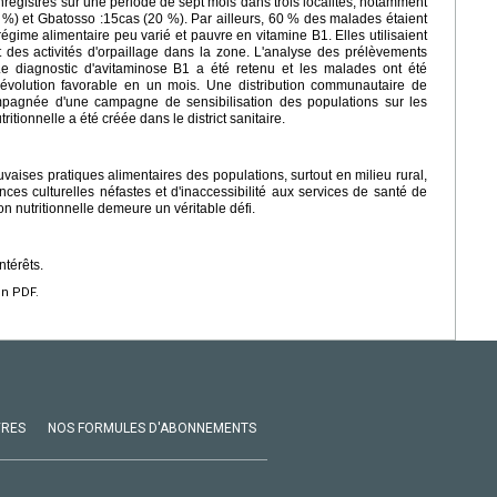
nregistrés sur une période de sept mois dans trois localités, notamment
5 %) et Gbatosso :15cas (20 %). Par ailleurs, 60 % des malades étaient
égime alimentaire peu varié et pauvre en vitamine B1. Elles utilisaient
ait des activités d'orpaillage dans la zone. L'analyse des prélèvements
e diagnostic d'avitaminose B1 a été retenu et les malades ont été
volution favorable en un mois. Une distribution communautaire de
mpagnée d'une campagne de sensibilisation des populations sur les
itionnelle a été créée dans le district sanitaire.
aises pratiques alimentaires des populations, surtout en milieu rural,
ces culturelles néfastes et d'inaccessibilité aux services de santé de
n nutritionnelle demeure un véritable défi.
ntérêts.
en PDF.
VRES
NOS FORMULES D'ABONNEMENTS