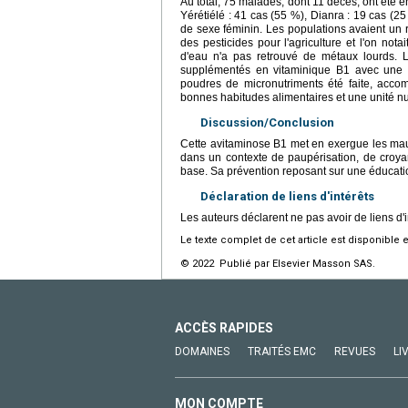
Au total, 75 malades, dont 11 décès, ont été e
Yérétiélé : 41 cas (55 %), Dianra : 19 cas (2
de sexe féminin. Les populations avaient un r
des pesticides pour l'agriculture et l'on not
d'eau n'a pas retrouvé de métaux lourds. L
supplémentés en vitaminique B1 avec une é
poudres de micronutriments été faite, acco
bonnes habitudes alimentaires et une unité nutr
Discussion/Conclusion
Cette avitaminose B1 met en exergue les mauv
dans un contexte de paupérisation, de croyan
base. Sa prévention reposant sur une éducatio
Déclaration de liens d'intérêts
Les auteurs déclarent ne pas avoir de liens d'i
Le texte complet de cet article est disponible 
© 2022 Publié par Elsevier Masson SAS.
ACCÈS RAPIDES
DOMAINES
TRAITÉS EMC
REVUES
LI
MON COMPTE