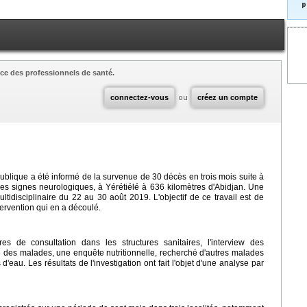
p
ce des professionnels de santé.
connectez-vous
ou
créez un compte
 publique a été informé de la survenue de 30 décès en trois mois suite à
s signes neurologiques, à Yérétiélé à 636 kilomètres d'Abidjan. Une
tidisciplinaire du 22 au 30 août 2019. L'objectif de ce travail est de
ntervention qui en a découlé.
s de consultation dans les structures sanitaires, l'interview des
ue des malades, une enquête nutritionnelle, recherché d'autres malades
eau. Les résultats de l'investigation ont fait l'objet d'une analyse par