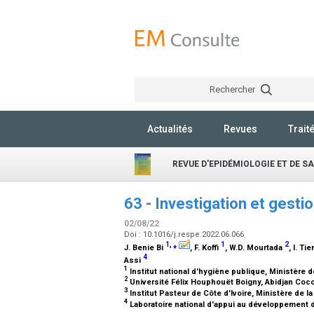
Rechercher
Actualités
Revues
Trait
REVUE D'EPIDÉMIOLOGIE ET DE S
63 - Investigation et gesti
02/08/22
Doi : 10.1016/j.respe.2022.06.066
1
,
⁎
1
2
J. Benie Bi
, F. Koffi
, W.D. Mourtada
, I. T
4
Assi
1
Institut national d'hygiène publique, Ministère d
2
Université Félix Houphouët Boigny, Abidjan Coco
3
Institut Pasteur de Côte d'Ivoire, Ministère de l
4
Laboratoire national d'appui au développement de 