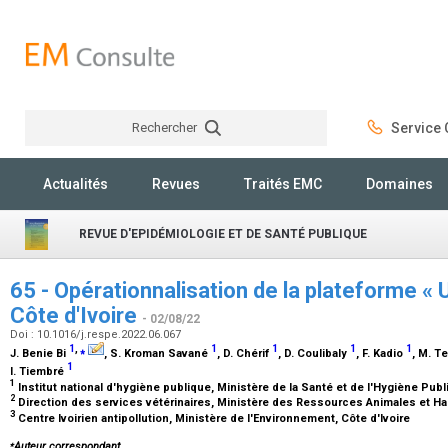
Rechercher
Service C
Rechercher
Actualités
Revues
Traités EMC
Domaines
REVUE D'EPIDÉMIOLOGIE ET DE SANTÉ PUBLIQUE
65 - Opérationnalisation de la plateforme « 
Côte d'Ivoire
- 02/08/22
Doi : 10.1016/j.respe.2022.06.067
1
,
⁎
1
1
1
1
J. Benie Bi
, S. Kroman Savané
, D. Chérif
, D. Coulibaly
, F. Kadio
, M. T
1
I. Tiembré
1
Institut national d'hygiène publique, Ministère de la Santé et de l'Hygiène Publ
2
Direction des services vétérinaires, Ministère des Ressources Animales et Hal
3
Centre Ivoirien antipollution, Ministère de l'Environnement, Côte d'Ivoire
⁎
Auteur correspondant