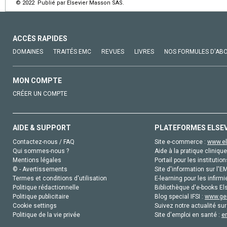
© 2022 Publié par Elsevier Masson SAS.
ACCÈS RAPIDES
DOMAINES
TRAITÉS EMC
REVUES
LIVRES
NOS FORMULES D'AB
MON COMPTE
CRÉER UN COMPTE
AIDE & SUPPORT
PLATEFORMES ELSE
Contactez-nous / FAQ
Site e-commerce :
www.el
Qui sommes-nous ?
Aide à la pratique clinique
Mentions légales
Portail pour les institution
© - Avertissements
Site d'information sur l'E
Termes et conditions d'utilisation
E-learning pour les infirmi
Politique rédactionnelle
Bibliothèque d'e-books Els
Politique publicitaire
Blog special IFSI :
www.gen
Cookie settings
Suivez notre actualité sur
Politique de la vie privée
Site d'emploi en santé :
e