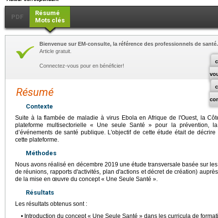
Résumé
PDF
Mots clés
Bienvenue sur EM-consulte, la référence des professionnels de santé.
Article gratuit.
c
Connectez-vous pour en bénéficier!
vo
Résumé
co
Contexte
Suite à la flambée de maladie à virus Ebola en Afrique de l'Ouest, la Cô
plateforme multisectorielle « Une seule Santé » pour la prévention, l
d’événements de santé publique. L'objectif de cette étude était de décrire l
cette plateforme.
Méthodes
Nous avons réalisé en décembre 2019 une étude transversale basée sur le
de réunions, rapports d'activités, plan d'actions et décret de création) auprè
de la mise en œuvre du concept « Une Seule Santé ».
Résultats
Les résultats obtenus sont :
• Introduction du concept « Une Seule Santé » dans les curricula de format