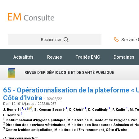
Rechercher
Service C
Rechercher
Actualités
Revues
Traités EMC
Domaines
REVUE D'EPIDÉMIOLOGIE ET DE SANTÉ PUBLIQUE
65 - Opérationnalisation de la plateforme « 
Côte d'Ivoire
- 02/08/22
Doi : 10.1016/j.respe.2022.06.067
1
,
⁎
1
1
1
1
J. Benie Bi
, S. Kroman Savané
, D. Chérif
, D. Coulibaly
, F. Kadio
, M. T
1
I. Tiembré
1
Institut national d'hygiène publique, Ministère de la Santé et de l'Hygiène Publ
2
Direction des services vétérinaires, Ministère des Ressources Animales et Hal
3
Centre Ivoirien antipollution, Ministère de l'Environnement, Côte d'Ivoire
⁎
Auteur correspondant