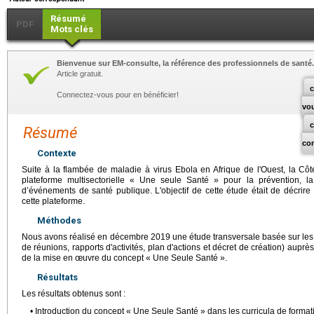
Résumé
PDF
Mots clés
Bienvenue sur EM-consulte, la référence des professionnels de santé.
Article gratuit.
c
Connectez-vous pour en bénéficier!
vo
Résumé
co
Contexte
Suite à la flambée de maladie à virus Ebola en Afrique de l'Ouest, la Cô
plateforme multisectorielle « Une seule Santé » pour la prévention, l
d’événements de santé publique. L'objectif de cette étude était de décrire l
cette plateforme.
Méthodes
Nous avons réalisé en décembre 2019 une étude transversale basée sur le
de réunions, rapports d'activités, plan d'actions et décret de création) auprè
de la mise en œuvre du concept « Une Seule Santé ».
Résultats
Les résultats obtenus sont :
• Introduction du concept « Une Seule Santé » dans les curricula de format