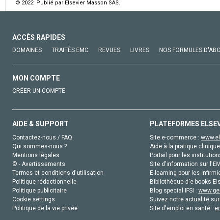
© 2022 Publié par Elsevier Masson SAS.
ACCÈS RAPIDES
DOMAINES
TRAITÉS EMC
REVUES
LIVRES
NOS FORMULES D'AB
MON COMPTE
CRÉER UN COMPTE
AIDE & SUPPORT
PLATEFORMES ELSE
Contactez-nous / FAQ
Site e-commerce :
www.el
Qui sommes-nous ?
Aide à la pratique clinique
Mentions légales
Portail pour les institution
© - Avertissements
Site d'information sur l'E
Termes et conditions d'utilisation
E-learning pour les infirmi
Politique rédactionnelle
Bibliothèque d'e-books Els
Politique publicitaire
Blog special IFSI :
www.gen
Cookie settings
Suivez notre actualité sur
Politique de la vie privée
Site d'emploi en santé :
e