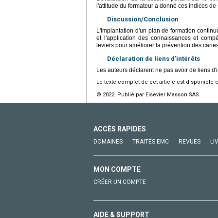
l'attitude du formateur a donné ces indices de 
Discussion/Conclusion
L'implantation d'un plan de formation continu
et l'application des connaissances et comp
leviers pour améliorer la prévention des caries
Déclaration de liens d'intérêts
Les auteurs déclarent ne pas avoir de liens d'i
Le texte complet de cet article est disponible 
© 2022 Publié par Elsevier Masson SAS.
ACCÈS RAPIDES
DOMAINES
TRAITÉS EMC
REVUES
LI
MON COMPTE
CRÉER UN COMPTE
AIDE & SUPPORT