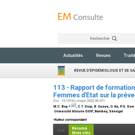
Rechercher
Actualités
Revues
Trait
REVUE D'EPIDÉMIOLOGIE ET DE S
113 - Rapport de formation
Femmes d'Etat sur la préven
Doi : 10.1016/j.respe.2022.06.071
⁎
M.C. Bop
, C.T. Diop, B. Gueye, O. Ka, P.G. Sow
Université Alioune DIOP, Bambey, Sénégal
⁎
Auteur correspondant
Résumé
PDF
Mots clés