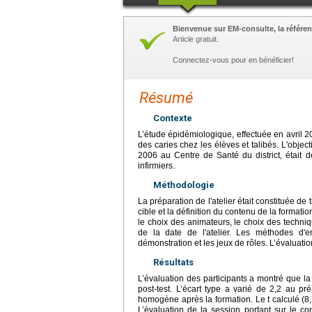
Bienvenue sur EM-consulte, la référen
Article gratuit.
Connectez-vous pour en bénéficier!
Résumé
Contexte
L’étude épidémiologique, effectuée en avril 2
des caries chez les élèves et talibés. L'objecti
2006 au Centre de Santé du district, était
infirmiers.
Méthodologie
La préparation de l'atelier était constituée de tr
cible et la définition du contenu de la formatio
le choix des animateurs, le choix des techniq
de la date de l'atelier. Les méthodes d'ens
démonstration et les jeux de rôles. L’évaluation
Résultats
L’évaluation des participants a montré que l
post-test. L’écart type a varié de 2,2 au p
homogène après la formation. Le t calculé (8,79
L’évaluation de la session portant sur le co