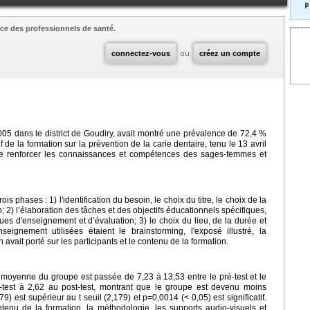
p
ce des professionnels de santé.
connectez-vous
ou
créez un compte
005 dans le district de Goudiry, avait montré une prévalence de 72,4 %
f de la formation sur la prévention de la carie dentaire, tenu le 13 avril
 de renforcer les connaissances et compétences des sages-femmes et
ois phases : 1) l'identification du besoin, le choix du titre, le choix de la
n; 2) l’élaboration des tâches et des objectifs éducationnels spécifiques,
ues d'enseignement et d’évaluation; 3) le choix du lieu, de la durée et
eignement utilisées étaient le brainstorming, l'exposé illustré, la
 avait porté sur les participants et le contenu de la formation.
a moyenne du groupe est passée de 7,23 à 13,53 entre le pré-test et le
ré-test à 2,62 au post-test, montrant que le groupe est devenu moins
) est supérieur au t seuil (2,179) et p=0,0014 (< 0,05) est significatif.
ntenu de la formation, la méthodologie, les supports audio-visuels et