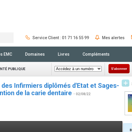
Service Client : 01 71 16 55 99
Mes alertes
Rechercher
és EMC
Domaines
Livres
Compléments
ANTÉ PUBLIQUE
S'abonner
 des Infirmiers diplômés d'Etat et Sages-
tion de la carie dentaire
- 02/08/22
B