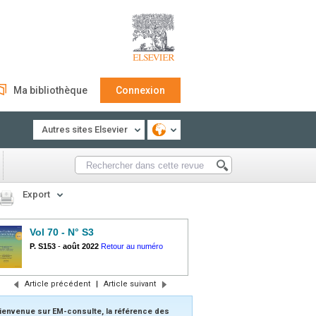
Ma bibliothèque
Connexion
Autres sites Elsevier
Export
Vol 70 - N° S3
P. S153
-
août 2022
Retour au numéro
Article précédent
|
Article suivant
ienvenue sur EM-consulte, la référence des