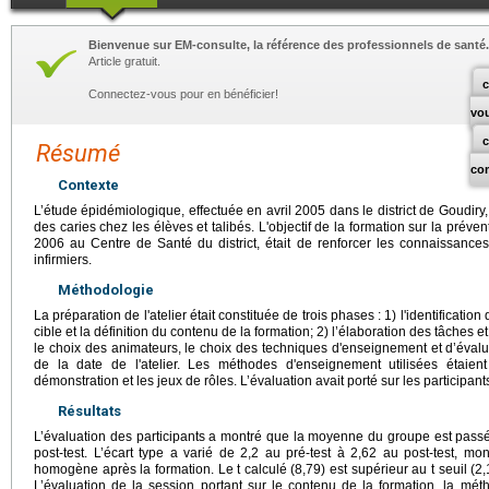
Bienvenue sur EM-consulte, la référence des professionnels de santé.
Article gratuit.
c
Connectez-vous pour en bénéficier!
vo
Résumé
co
Contexte
L’étude épidémiologique, effectuée en avril 2005 dans le district de Goudir
des caries chez les élèves et talibés. L'objectif de la formation sur la prévent
2006 au Centre de Santé du district, était de renforcer les connaissan
infirmiers.
Méthodologie
La préparation de l'atelier était constituée de trois phases : 1) l'identification 
cible et la définition du contenu de la formation; 2) l’élaboration des tâches e
le choix des animateurs, le choix des techniques d'enseignement et d’évaluat
de la date de l'atelier. Les méthodes d'enseignement utilisées étaient l
démonstration et les jeux de rôles. L’évaluation avait porté sur les participant
Résultats
L’évaluation des participants a montré que la moyenne du groupe est passée
post-test. L’écart type a varié de 2,2 au pré-test à 2,62 au post-test, 
homogène après la formation. Le t calculé (8,79) est supérieur au t seuil (2,1
L’évaluation de la session portant sur le contenu de la formation, la méth