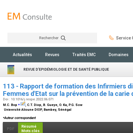
Rechercher
Service C
Rechercher
Actualités
Revues
Traités EMC
Domaines
REVUE D'EPIDÉMIOLOGIE ET DE SANTÉ PUBLIQUE
113 - Rapport de formation des Infirmiers d
Femmes d'Etat sur la prévention de la carie
Doi : 10.1016/j.respe.2022.06.071
⁎
M.C. Bop
, C.T. Diop, B. Gueye, O. Ka, P.G. Sow
Université Alioune DIOP, Bambey, Sénégal
⁎
Auteur correspondant
Résumé
PDF
Mots clés