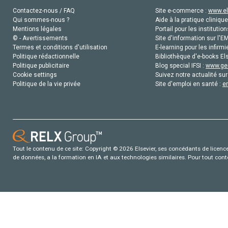
Contactez-nous / FAQ
Site e-commerce :
www.el
Qui sommes-nous ?
Aide à la pratique clinique
Mentions légales
Portail pour les institution
© - Avertissements
Site d'information sur l'E
Termes et conditions d'utilisation
E-learning pour les infirmi
Politique rédactionnelle
Bibliothèque d'e-books Els
Politique publicitaire
Blog special IFSI :
www.gen
Cookie settings
Suivez notre actualité sur
Politique de la vie privée
Site d'emploi en santé :
e
Tout le contenu de ce site: Copyright © 2026 Elsevier, ses concédants de licence e
de données, a la formation en IA et aux technologies similaires. Pour tout con