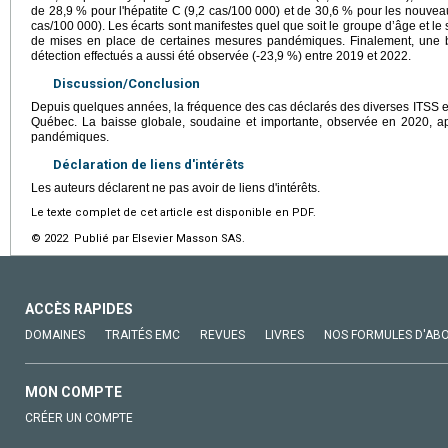
de 28,9 % pour l'hépatite C (9,2 cas/100 000) et de 30,6 % pour les nouveaux
cas/100 000). Les écarts sont manifestes quel que soit le groupe d’âge et le s
de mises en place de certaines mesures pandémiques. Finalement, une b
détection effectués a aussi été observée (-23,9 %) entre 2019 et 2022.
Discussion/Conclusion
Depuis quelques années, la fréquence des cas déclarés des diverses ITSS es
Québec. La baisse globale, soudaine et importante, observée en 2020, app
pandémiques.
Déclaration de liens d'intérêts
Les auteurs déclarent ne pas avoir de liens d'intérêts.
Le texte complet de cet article est disponible en PDF.
© 2022 Publié par Elsevier Masson SAS.
ACCÈS RAPIDES
DOMAINES
TRAITÉS EMC
REVUES
LIVRES
NOS FORMULES D'AB
MON COMPTE
CRÉER UN COMPTE