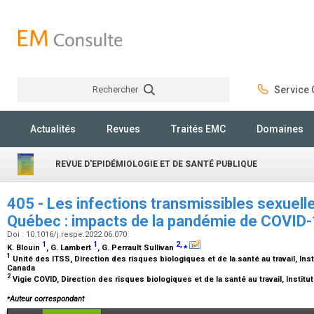
Rechercher
Service C
Rechercher
Actualités
Revues
Traités EMC
Domaines
REVUE D'EPIDÉMIOLOGIE ET DE SANTÉ PUBLIQUE
405 - Les infections transmissibles sexuell
Québec : impacts de la pandémie de COVID
Doi : 10.1016/j.respe.2022.06.070
1
1
2
,
⁎
K. Blouin
, G. Lambert
, G. Perrault Sullivan
1
Unité des ITSS, Direction des risques biologiques et de la santé au travail, Ins
Canada
2
Vigie COVID, Direction des risques biologiques et de la santé au travail, Insti
⁎
Auteur correspondant