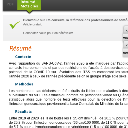
Résumé
PDF
Mots clés
Bienvenue sur EM-consulte, la référence des professionnels de santé.
Article gratuit.
c
Connectez-vous pour en bénéficier!
vo
Résumé
co
Contexte
Avec l'apparition du SARS-CoV-2, l'année 2020 a été marquée par l'applica
contacts interpersonnels et par des restrictions de l'accès à des services de 
potentiel de la COVID-19 sur l’évolution des ITSS en comparant les taux
l'année 2020 à ceux de l'année précédente selon le groupe d’âge et le sexe.
Méthodes
Les nombres de cas déclarés ont été extraits du fichier des maladies à déc
surveillance du VIH. Les estimés du nombre de personnes vivant au Québec p
statistique alors que nombre de tests effectués pour la détection de l'i
l'infection gonococcique proviennent la base Centralab du Ministère de la sa
Résultats
Entre 2019 et 2020 les TI de toutes les ITSS ont diminué : de 20,1 % pour 
de 25,3 % pour l'infection gonococcique (66 cas/100 000), de 11,0 % pour la 
de 5,7 % pour la lymphogranulomatose vénérienne (1,5 cas/100 000), de 31,0