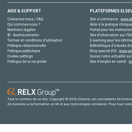
AIDE & SUPPORT
PLATEFORMES ELSE
Contactez-nous / FAQ
Site e-commerce :
www.el
Qui sommes-nous ?
Aide à la pratique clinique
Mentions légales
Portail pour les institution
© - Avertissements
Site d'information sur l'E
Termes et conditions d'utilisation
E-learning pour les infirmi
Politique rédactionnelle
Bibliothèque d'e-books Els
Politique publicitaire
Blog special IFSI :
www.gen
Cookie settings
Suivez notre actualité sur
Politique de la vie privée
Site d'emploi en santé :
e
Tout le contenu de ce site: Copyright © 2026 Elsevier, ses concédants de licence e
de données, a la formation en IA et aux technologies similaires. Pour tout con