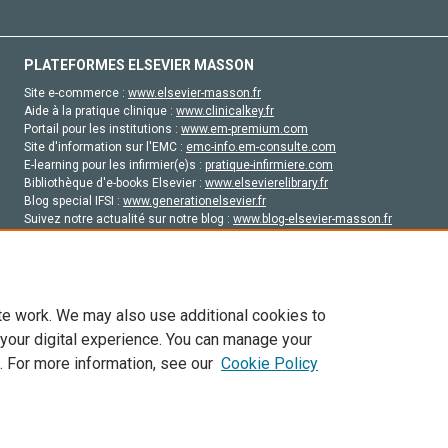
PLATEFORMES ELSEVIER MASSON
Site e-commerce :
www.elsevier-masson.fr
Aide à la pratique clinique :
www.clinicalkey.fr
Portail pour les institutions :
www.em-premium.com
Site d'information sur l'EMC :
emc-info.em-consulte.com
E-learning pour les infirmier(e)s :
pratique-infirmiere.com
Bibliothèque d'e-books Elsevier :
www.elsevierelibrary.fr
Blog special IFSI :
www.generationelsevier.fr
Suivez notre actualité sur notre blog :
www.blog-elsevier-masson.fr
Site d'emploi en santé :
emploisante.com
te work. We may also use additional cookies to
 your digital experience. You can manage your
. For more information, see our
Cookie Policy
vier, ses concédants de licence et ses contributeurs. Tout les droits sont réservés, y 
ogies similaires. Pour tout contenu en libre accès, les conditions de licence Creati