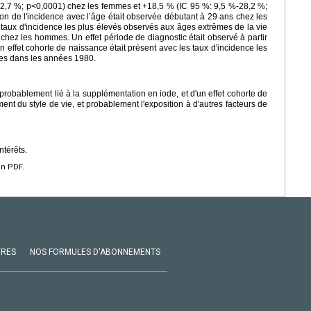
%-12,7 %; p<0,0001) chez les femmes et +18,5 % (IC 95 %: 9,5 %-28,2 %;
 de l'incidence avec l’âge était observée débutant à 29 ans chez les
aux d'incidence les plus élevés observés aux âges extrêmes de la vie
chez les hommes. Un effet période de diagnostic était observé à partir
effet cohorte de naissance était présent avec les taux d'incidence les
ées dans les années 1980.
probablement lié à la supplémentation en iode, et d'un effet cohorte de
ent du style de vie, et probablement l'exposition à d'autres facteurs de
ntérêts.
en PDF.
VRES
NOS FORMULES D'ABONNEMENTS