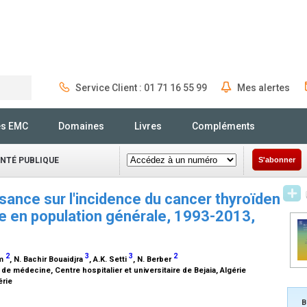
Service Client : 01 71 16 55 99
Mes alertes
Rechercher
és EMC
Domaines
Livres
Compléments
ANTÉ PUBLIQUE
S'abonner
sance sur l'incidence du cancer thyroïden
ude en population générale, 1993-2013,
2
3
3
2
im
, N. Bachir Bouaidjra
, A.K. Setti
, N. Berber
de médecine, Centre hospitalier et universitaire de Bejaia, Algérie
érie
B