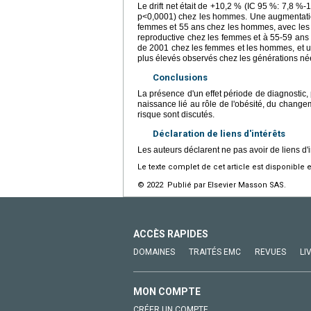
Le drift net était de +10,2 % (IC 95 %: 7,8 
p<0,0001) chez les hommes. Une augmentation
femmes et 55 ans chez les hommes, avec les t
reproductive chez les femmes et à 55-59 ans 
de 2001 chez les femmes et les hommes, et un 
plus élevés observés chez les générations n
Conclusions
La présence d'un effet période de diagnostic, 
naissance lié au rôle de l'obésité, du changem
risque sont discutés.
Déclaration de liens d'intérêts
Les auteurs déclarent ne pas avoir de liens d'i
Le texte complet de cet article est disponible 
© 2022 Publié par Elsevier Masson SAS.
ACCÈS RAPIDES
DOMAINES
TRAITÉS EMC
REVUES
LI
MON COMPTE
CRÉER UN COMPTE