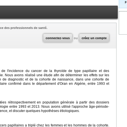
p
ce des professionnels de santé.
connectez-vous
ou
créez un compte
e l'incidence du cancer de la thyroïde de type papillaire et des
. Nous avons réalisé une étude afin de déterminer les effets sur les
e de diagnostic et de la cohorte de naissance, dans une cohorte de
laire confirmé dans le département d'Oran en Algérie, entre 1993 et
ctées rétrospectivement en population générale à partir des dossiers
ogie entre 1993 et 2013. Nous avons utilisé l'approche âge-période-
idence, et discuter quelques hypothèses étiologiques.
cers papillaires a triplé chez les femmes et les hommes de la cohorte.