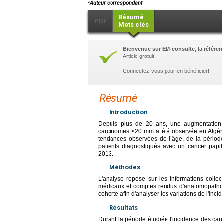
⁎
Auteur correspondant
Résumé
PDF
Mots clés
Bienvenue sur EM-consulte, la référen
Article gratuit.
Connectez-vous pour en bénéficier!
Résumé
Introduction
Depuis plus de 20 ans, une augmentation d
carcinomes ≤20 mm a été observée en Algérie
tendances observées de l’âge, de la périod
patients diagnostiqués avec un cancer papil
2013.
Méthodes
L'analyse repose sur les informations colle
médicaux et comptes rendus d'anatomopathol
cohorte afin d'analyser les variations de l'inc
Résultats
Durant la période étudiée l'incidence des can