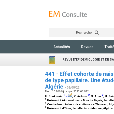
Rechercher
Actualités
Revues
Trait
REVUE D'EPIDÉMIOLOGIE ET DE S
441 - Effet cohorte de nais
de type papillaire. Une ét
Algérie
- 02/08/22
Doi : 10.1016/j.respe.2022.06.072
1
,
⁎
2
2
H. Boukheris
, Z. Achour
, S. Attar
, H. Sa
1
Université Abderrahmane Mira de Bejaia, Faculté 
2
Centre hospitalier universitaire de Tlemcen, Alg
3
Université d'Oran, Faculté de médecine, Algérie