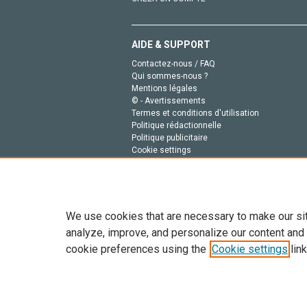
AIDE & SUPPORT
Contactez-nous / FAQ
Qui sommes-nous ?
Mentions légales
© - Avertissements
Termes et conditions d'utilisation
Politique rédactionnelle
Politique publicitaire
Cookie settings
Politique de la vie privée
We use cookies that are necessary to make our si
analyze, improve, and personalize our content and
cookie preferences using the
Cookie settings
link
Tout le contenu de ce site: Copyright © 2026 Else
de données, a la formation en IA et aux technol