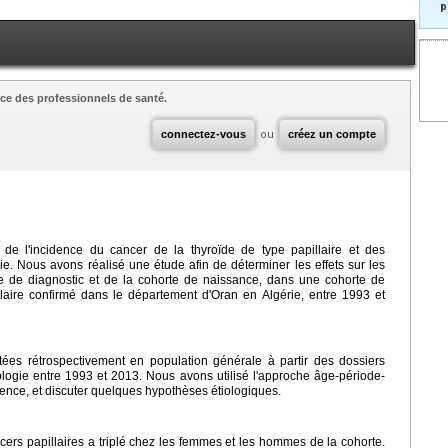
p
ce des professionnels de santé.
connectez-vous
ou
créez un compte
e l'incidence du cancer de la thyroïde de type papillaire et des
. Nous avons réalisé une étude afin de déterminer les effets sur les
e de diagnostic et de la cohorte de naissance, dans une cohorte de
laire confirmé dans le département d'Oran en Algérie, entre 1993 et
ctées rétrospectivement en population générale à partir des dossiers
ogie entre 1993 et 2013. Nous avons utilisé l'approche âge-période-
idence, et discuter quelques hypothèses étiologiques.
cers papillaires a triplé chez les femmes et les hommes de la cohorte.