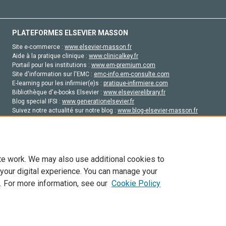
PLATEFORMES ELSEVIER MASSON
Site e-commerce :
www.elsevier-masson.fr
Aide à la pratique clinique :
www.clinicalkey.fr
Portail pour les institutions :
www.em-premium.com
Site d'information sur l'EMC :
emc-info.em-consulte.com
E-learning pour les infirmier(e)s :
pratique-infirmiere.com
Bibliothèque d'e-books Elsevier :
www.elsevierelibrary.fr
Blog special IFSI :
www.generationelsevier.fr
Suivez notre actualité sur notre blog :
www.blog-elsevier-masson.fr
Site d'emploi en santé :
emploisante.com
te work. We may also use additional cookies to
 your digital experience. You can manage your
. For more information, see our
Cookie Policy
vier, ses concédants de licence et ses contributeurs. Tout les droits sont réservés, y 
ogies similaires. Pour tout contenu en libre accès, les conditions de licence Creati