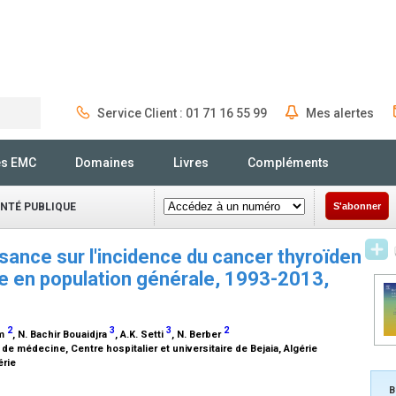
Service Client : 01 71 16 55 99
Mes alertes
Rechercher
és EMC
Domaines
Livres
Compléments
ANTÉ PUBLIQUE
S'abonner
sance sur l'incidence du cancer thyroïden
ude en population générale, 1993-2013,
2
3
3
2
im
, N. Bachir Bouaidjra
, A.K. Setti
, N. Berber
de médecine, Centre hospitalier et universitaire de Bejaia, Algérie
érie
B