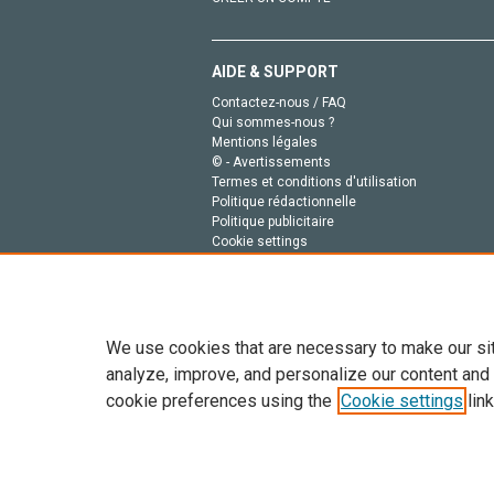
AIDE & SUPPORT
Contactez-nous / FAQ
Qui sommes-nous ?
Mentions légales
© - Avertissements
Termes et conditions d'utilisation
Politique rédactionnelle
Politique publicitaire
Cookie settings
Politique de la vie privée
We use cookies that are necessary to make our si
analyze, improve, and personalize our content and
cookie preferences using the
Cookie settings
link
Tout le contenu de ce site: Copyright © 2026 Else
de données, a la formation en IA et aux technol