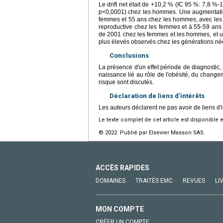
Le drift net était de +10,2 % (IC 95 %: 7,8 
p<0,0001) chez les hommes. Une augmentation
femmes et 55 ans chez les hommes, avec les t
reproductive chez les femmes et à 55-59 ans 
de 2001 chez les femmes et les hommes, et un 
plus élevés observés chez les générations n
Conclusions
La présence d'un effet période de diagnostic, 
naissance lié au rôle de l'obésité, du changem
risque sont discutés.
Déclaration de liens d'intérêts
Les auteurs déclarent ne pas avoir de liens d'i
Le texte complet de cet article est disponible 
© 2022 Publié par Elsevier Masson SAS.
ACCÈS RAPIDES
DOMAINES
TRAITÉS EMC
REVUES
LI
MON COMPTE
CRÉER UN COMPTE