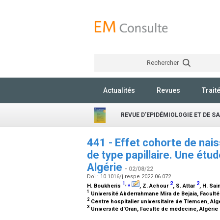
Rechercher
Actualités
Revues
Trait
REVUE D'EPIDÉMIOLOGIE ET DE S
441 - Effet cohorte de nais
de type papillaire. Une ét
Algérie
- 02/08/22
Doi : 10.1016/j.respe.2022.06.072
1
,
⁎
2
2
H. Boukheris
, Z. Achour
, S. Attar
, H. Sa
1
Université Abderrahmane Mira de Bejaia, Faculté 
2
Centre hospitalier universitaire de Tlemcen, Alg
3
Université d'Oran, Faculté de médecine, Algérie