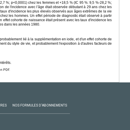
%-12,7 %; p<0,0001) chez les femmes et +18,5 % (IC 95 %: 9,5 %-28,2 %;
 de l'incidence avec l’âge était observée débutant à 29 ans chez les
aux d'incidence les plus élevés observés aux âges extrêmes de la vie
chez les hommes. Un effet période de diagnostic était observé à partir
effet cohorte de naissance était présent avec les taux d'incidence les
ées dans les années 1980.
probablement lié à la supplémentation en iode, et d'un effet cohorte de
ent du style de vie, et probablement l'exposition à d'autres facteurs de
ntérêts.
en PDF.
VRES
NOS FORMULES D'ABONNEMENTS