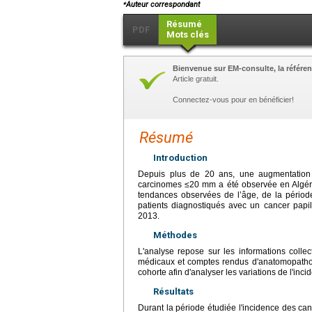
⁎
Auteur correspondant
Résumé
PDF
Mots clés
Bienvenue sur EM-consulte, la référen
Article gratuit.
Connectez-vous pour en bénéficier!
Résumé
Introduction
Depuis plus de 20 ans, une augmentation d
carcinomes ≤20 mm a été observée en Algérie
tendances observées de l’âge, de la périod
patients diagnostiqués avec un cancer papil
2013.
Méthodes
L'analyse repose sur les informations colle
médicaux et comptes rendus d'anatomopathol
cohorte afin d'analyser les variations de l'inc
Résultats
Durant la période étudiée l'incidence des can