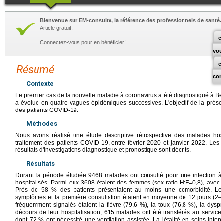
Bienvenue sur EM-consulte, la référence des professionnels de santé.
Article gratuit.
c
Connectez-vous pour en bénéficier!
vo
Résumé
co
Contexte
Le premier cas de la nouvelle maladie à coronavirus a été diagnostiqué à Be
a évolué en quatre vagues épidémiques successives. L'objectif de la présent
des patients COVID-19.
Méthodes
Nous avons réalisé une étude descriptive rétrospective des malades hos
traitement des patients COVID-19, entre février 2020 et janvier 2022. Le
résultats d'investigations diagnostique et pronostique sont décrits.
Résultats
Durant la période étudiée 9468 malades ont consulté pour une infection
hospitalisés. Parmi eux 3608 étaient des femmes (sex-ratio H:F=0,8), ave
Près de 58 % des patients présentaient au moins une comorbidité. Le 
symptômes et la première consultation étaient en moyenne de 12 jours (2–1
fréquemment signalés étaient la fièvre (79,6 %), la toux (76,8 %), la dysp
décours de leur hospitalisation, 615 malades ont été transférés au service 
dont 72 % ont nécessité une ventilation assistée. La létalité en soins inte