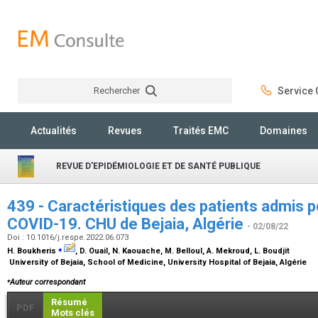
Rechercher
Service C
Rechercher
Actualités
Revues
Traités EMC
Domaines
REVUE D'EPIDÉMIOLOGIE ET DE SANTÉ PUBLIQUE
439 - Caractéristiques des patients admis po
COVID-19. CHU de Bejaia, Algérie
- 02/08/22
Doi : 10.1016/j.respe.2022.06.073
⁎
H. Boukheris
, D. Ouail, N. Kaouache, M. Belloul, A. Mekroud, L. Boudjit
University of Bejaia, School of Medicine, University Hospital of Bejaia, Algérie
⁎
Auteur correspondant
Résumé
PDF
Mots clés