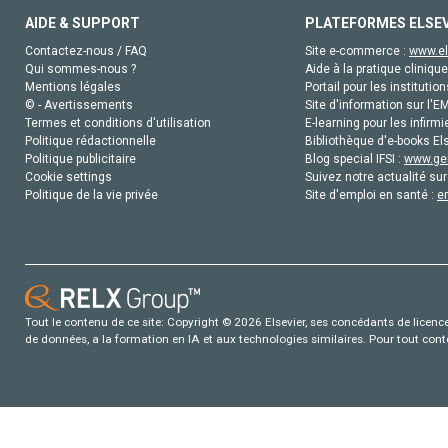
AIDE & SUPPORT
PLATEFORMES ELSE
Contactez-nous / FAQ
Site e-commerce :
www.el
Qui sommes-nous ?
Aide à la pratique clinique
Mentions légales
Portail pour les institution
© - Avertissements
Site d'information sur l'E
Termes et conditions d'utilisation
E-learning pour les infirmi
Politique rédactionnelle
Bibliothèque d'e-books Els
Politique publicitaire
Blog special IFSI :
www.gen
Cookie settings
Suivez notre actualité sur
Politique de la vie privée
Site d'emploi en santé :
e
Tout le contenu de ce site: Copyright © 2026 Elsevier, ses concédants de licence e
de données, a la formation en IA et aux technologies similaires. Pour tout con