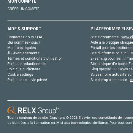
MON COMPTE
CRÉER UN COMPTE
AIDE & SUPPORT
PLATEFORMES ELSE
Contactez-nous / FAQ
Site e-commerce :
www.el
Qui sommes-nous ?
Aide à la pratique clinique
Mentions légales
Portail pour les institution
© - Avertissements
Site d'information sur l'E
Termes et conditions d'utilisation
E-learning pour les infirmi
Politique rédactionnelle
Bibliothèque d'e-books Els
Politique publicitaire
Blog special IFSI :
www.gen
Cookie settings
Suivez notre actualité sur
Politique de la vie privée
Site d'emploi en santé :
e
Tout le contenu de ce site: Copyright © 2026 Elsevier, ses concédants de licence e
de données, a la formation en IA et aux technologies similaires. Pour tout con