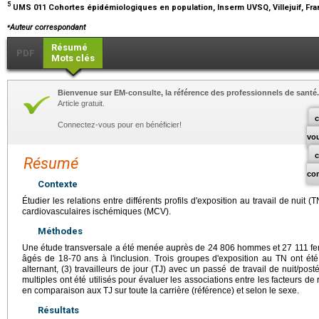
5
UMS 011 Cohortes épidémiologiques en population, Inserm UVSQ, Villejuif, Fr
⁎
Auteur correspondant
Résumé
PDF
Mots clés
Bienvenue sur EM-consulte, la référence des professionnels de santé.
Article gratuit.
c
Connectez-vous pour en bénéficier!
vo
Résumé
co
Contexte
Étudier les relations entre différents profils d'exposition au travail de nuit 
cardiovasculaires ischémiques (MCV).
Méthodes
Une étude transversale a été menée auprès de 24 806 hommes et 27 111 fem
âgés de 18-70 ans à l'inclusion. Trois groupes d'exposition au TN ont été 
alternant, (3) travailleurs de jour (TJ) avec un passé de travail de nuit/po
multiples ont été utilisés pour évaluer les associations entre les facteurs d
en comparaison aux TJ sur toute la carrière (référence) et selon le sexe.
Résultats