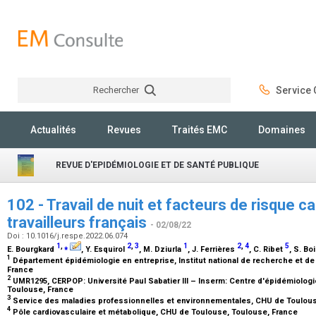
Rechercher
Service C
Rechercher
Actualités
Revues
Traités EMC
Domaines
REVUE D'EPIDÉMIOLOGIE ET DE SANTÉ PUBLIQUE
102 - Travail de nuit et facteurs de risque 
travailleurs français
- 02/08/22
Doi : 10.1016/j.respe.2022.06.074
1
,
⁎
2
,
3
1
2
,
4
5
E. Bourgkard
, Y. Esquirol
, M. Dziurla
, J. Ferrières
, C. Ribet
, S. Bo
1
Département épidémiologie en entreprise, Institut national de recherche et d
France
2
UMR1295, CERPOP: Université Paul Sabatier III – Inserm: Centre d'épidémiolog
Toulouse, France
3
Service des maladies professionnelles et environnementales, CHU de Toulou
4
Pôle cardiovasculaire et métabolique, CHU de Toulouse, Toulouse, France