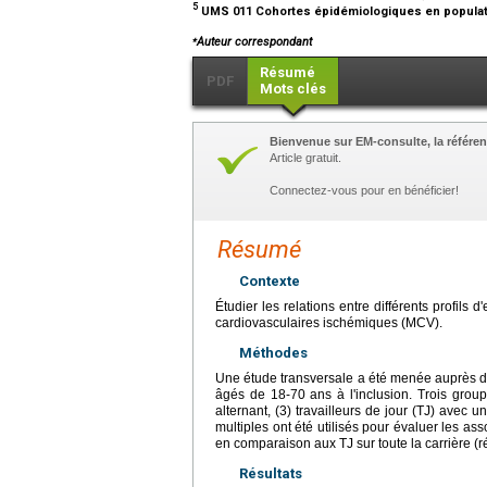
5
UMS 011 Cohortes épidémiologiques en populatio
⁎
Auteur correspondant
Résumé
PDF
Mots clés
Bienvenue sur EM-consulte, la référen
Article gratuit.
Connectez-vous pour en bénéficier!
Résumé
Contexte
Étudier les relations entre différents profils 
cardiovasculaires ischémiques (MCV).
Méthodes
Une étude transversale a été menée auprès d
âgés de 18-70 ans à l'inclusion. Trois group
alternant, (3) travailleurs de jour (TJ) avec 
multiples ont été utilisés pour évaluer les as
en comparaison aux TJ sur toute la carrière (r
Résultats