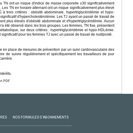
 TN ont un risque d'indice de masse corporelle ≥30 significativement
 Les TN en horaire alternant ont un risque significativement plus élevé
à trois critères : obésité abdominale, hypertriglycéridémie et hypo-
ignificatif d'hypercholestérolémie. Les TJ ayant un passé de travail de
ment plus élevés d'obésité abdominale et d'hypertriglycéridémie. Aucun
n'a été observé dans les trois groupes. Les femmes, TN fixe, présentent
métabolique, sur deux critères : hypertriglycéridémie et hypo-HDLémie.
t significatif pour les femmes TJ avec un passé de travail de nuit/posté.
ise en place de mesures de prévention par un suivi cardiovasculaire des
aire de suivre régulièrement et spécifiquement les travailleurs de jour
carrière.
ntérêts.
en PDF.
VRES
NOS FORMULES D'ABONNEMENTS