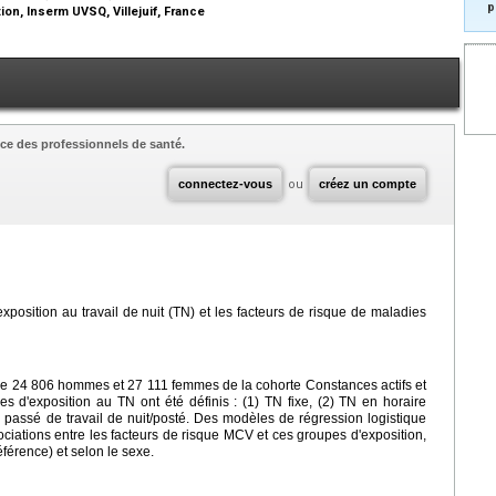
p
n, Inserm UVSQ, Villejuif, France
ce des professionnels de santé.
connectez-vous
ou
créez un compte
d'exposition au travail de nuit (TN) et les facteurs de risque de maladies
e 24 806 hommes et 27 111 femmes de la cohorte Constances actifs et
es d'exposition au TN ont été définis : (1) TN fixe, (2) TN en horaire
un passé de travail de nuit/posté. Des modèles de régression logistique
sociations entre les facteurs de risque MCV et ces groupes d'exposition,
éférence) et selon le sexe.