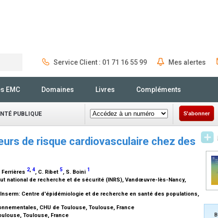
Service Client : 01 71 16 55 99
Mes alertes
Rechercher
és EMC
Domaines
Livres
Compléments
ANTÉ PUBLIQUE
S'abonner
cteurs de risque cardiovasculaire chez des
2
,
4
5
1
. Ferrières
, C. Ribet
, S. Boini
ut national de recherche et de sécurité (INRS), Vandœuvre-lès-Nancy,
 Inserm: Centre d'épidémiologie et de recherche en santé des populations,
ronnementales, CHU de Toulouse, Toulouse, France
B
oulouse, Toulouse, France