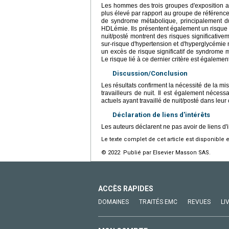
Les hommes des trois groupes d'exposition au
plus élevé par rapport au groupe de référence.
de syndrome métabolique, principalement dû 
HDLémie. Ils présentent également un risque s
nuit/posté montrent des risques significative
sur-risque d'hypertension et d'hyperglycémie 
un excès de risque significatif de syndrome 
Le risque lié à ce dernier critère est égalemen
Discussion/Conclusion
Les résultats confirment la nécessité de la m
travailleurs de nuit. Il est également nécess
actuels ayant travaillé de nuit/posté dans leur 
Déclaration de liens d'intérêts
Les auteurs déclarent ne pas avoir de liens d'i
Le texte complet de cet article est disponible 
© 2022 Publié par Elsevier Masson SAS.
ACCÈS RAPIDES
DOMAINES
TRAITÉS EMC
REVUES
LI