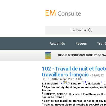
Rechercher
Actualités
Revues
Trait
REVUE D'EPIDÉMIOLOGIE ET DE S
102 - Travail de nuit et fa
travailleurs français
- 02/08/22
Doi : 10.1016/j.respe.2022.06.074
1
,
⁎
2
,
3
1
E. Bourgkard
, Y. Esquirol
, M. Dziurla
, J
1
Département épidémiologie en entreprise, Instit
France
2
UMR1295, CERPOP: Université Paul Sabatier III –
Toulouse, France
3
Service des maladies professionnelles et envi
4
Pôle cardiovasculaire et métabolique, CHU de T