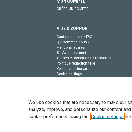
MON COMPTE
CRÉER UN COMPTE
AIDE & SUPPORT
Contactez-nous / FAQ
Qui sommes-nous ?
Mentions légales
© - Avertissements
Termes et conditions d'utilisation
Politique rédactionnelle
Politique publicitaire
Cookie settings
Politique de la vie privée
We use cookies that are necessary to make our si
analyze, improve, and personalize our content and
cookie preferences using the
Cookie settings
link
Tout le contenu de ce site: Copyright © 2026 Else
de données, a la formation en IA et aux technol