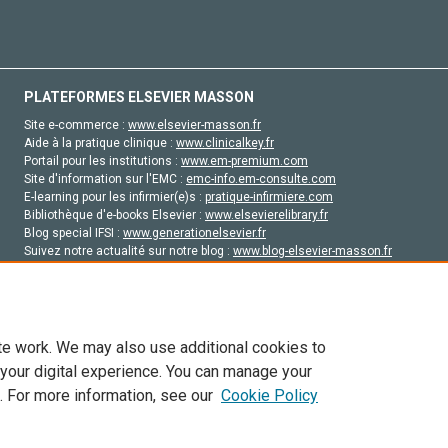
PLATEFORMES ELSEVIER MASSON
Site e-commerce :
www.elsevier-masson.fr
Aide à la pratique clinique :
www.clinicalkey.fr
Portail pour les institutions :
www.em-premium.com
Site d'information sur l'EMC :
emc-info.em-consulte.com
E-learning pour les infirmier(e)s :
pratique-infirmiere.com
Bibliothèque d'e-books Elsevier :
www.elsevierelibrary.fr
Blog special IFSI :
www.generationelsevier.fr
Suivez notre actualité sur notre blog :
www.blog-elsevier-masson.fr
Site d'emploi en santé :
emploisante.com
te work. We may also use additional cookies to
 your digital experience. You can manage your
. For more information, see our
Cookie Policy
vier, ses concédants de licence et ses contributeurs. Tout les droits sont réservés, y 
ogies similaires. Pour tout contenu en libre accès, les conditions de licence Creati