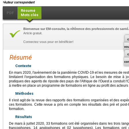
⁎
Auteur correspondant
Résumé
PDF
Mots clés
Bienvenue sur EM-consulte, la référence des professionnels de santé.
Article gratuit.
c
Connectez-vous pour en bénéficier!
vo
Résumé
co
Contexte
En mars 2020, l'avènement de la pandémie COVID-19 et les mesures de restri
limitaient l'organisation des formations physiques. Le besoin de mise à 
pratiques des agents de riposte des pays de l'Afrique de l'Ouest a conduit l'
à mettre en place un programme de formations en ligne au profit des acteurs d
Méthodes
Il s'est agit de la revue des rapports des formations organisées et des exp
ces formations. Cette revue a pris en compte les résultats des pré et post-t
formation.
Résultats
De mars à juillet 2020, 33 formations ont été organisées dans les trois langue
francophones, 14 anglophones et 02 lusophones). Les formations ont cou