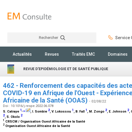
Rechercher
Service C
Rechercher
Actualités
Revues
Traités EMC
Domaines
REVUE D'EPIDÉMIOLOGIE ET DE SANTÉ PUBLIQUE
462 - Renforcement des capacités des acteu
COVID-19 en Afrique de l'Ouest - Expérience
Africaine de la Santé (OOAS)
- 02/08/22
Doi : 10.1016/j.respe.2022.06.078
1
,
⁎
2
1
1
2
2
S. Catraye
, I. Sombie
, V. Lokossou
, B. Fall
, M. Zongo
, E. Johnson
,
2
2
, S. Okolo
1
CRSCM / Organisation Ouest Africaine de la Santé
2
Organisation Ouest Africaine de la Santé