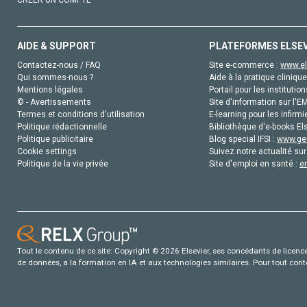
AIDE & SUPPORT
PLATEFORMES ELSE
Contactez-nous / FAQ
Site e-commerce :
www.el
Qui sommes-nous ?
Aide à la pratique clinique
Mentions légales
Portail pour les institution
© - Avertissements
Site d'information sur l'E
Termes et conditions d'utilisation
E-learning pour les infirmi
Politique rédactionnelle
Bibliothèque d'e-books Els
Politique publicitaire
Blog special IFSI :
www.gen
Cookie settings
Suivez notre actualité sur
Politique de la vie privée
Site d'emploi en santé :
e
Tout le contenu de ce site: Copyright © 2026 Elsevier, ses concédants de licence e
de données, a la formation en IA et aux technologies similaires. Pour tout con