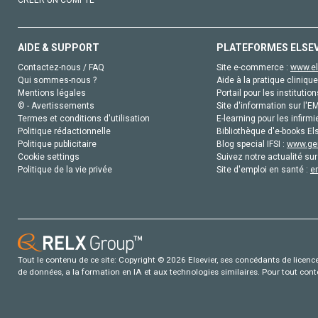
AIDE & SUPPORT
PLATEFORMES ELSE
Contactez-nous / FAQ
Site e-commerce :
www.el
Qui sommes-nous ?
Aide à la pratique clinique
Mentions légales
Portail pour les institution
© - Avertissements
Site d'information sur l'E
Termes et conditions d'utilisation
E-learning pour les infirmi
Politique rédactionnelle
Bibliothèque d'e-books Els
Politique publicitaire
Blog special IFSI :
www.gen
Cookie settings
Suivez notre actualité sur
Politique de la vie privée
Site d'emploi en santé :
e
Tout le contenu de ce site: Copyright © 2026 Elsevier, ses concédants de licence e
de données, a la formation en IA et aux technologies similaires. Pour tout con