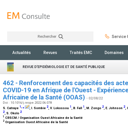
Rechercher
Service C
Rechercher
Actualités
Revues
Traités EMC
Domaines
REVUE D'EPIDÉMIOLOGIE ET DE SANTÉ PUBLIQUE
462 - Renforcement des capacités des acteu
COVID-19 en Afrique de l'Ouest - Expérience
Africaine de la Santé (OOAS)
- 02/08/22
Doi : 10.1016/j.respe.2022.06.078
1
,
⁎
2
1
1
2
2
S. Catraye
, I. Sombie
, V. Lokossou
, B. Fall
, M. Zongo
, E. Johnson
,
2
2
, S. Okolo
1
CRSCM / Organisation Ouest Africaine de la Santé
2
Organisation Ouest Africaine de la Santé