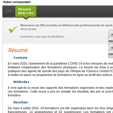
⁎
Auteur correspondant
Résumé
PDF
Mots clés
Bienvenue sur EM-consulte, la référence des professionnels de santé.
Article gratuit.
c
Connectez-vous pour en bénéficier!
vo
Résumé
co
Contexte
En mars 2020, l'avènement de la pandémie COVID-19 et les mesures de restri
limitaient l'organisation des formations physiques. Le besoin de mise à 
pratiques des agents de riposte des pays de l'Afrique de l'Ouest a conduit l'
à mettre en place un programme de formations en ligne au profit des acteurs d
Méthodes
Il s'est agit de la revue des rapports des formations organisées et des exp
ces formations. Cette revue a pris en compte les résultats des pré et post-t
formation.
Résultats
De mars à juillet 2020, 33 formations ont été organisées dans les trois langue
francophones, 14 anglophones et 02 lusophones). Les formations ont cou