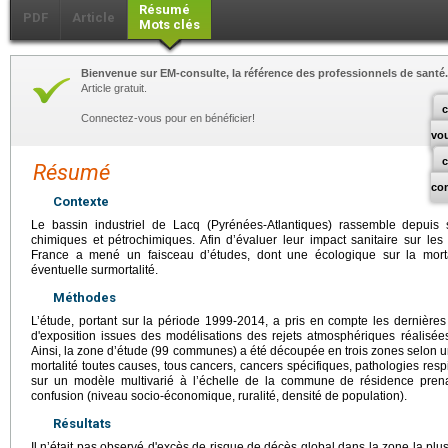
Résumé
PDF
Article
Mots clés
Bienvenue sur EM-consulte, la référence des professionnels de santé.
Article gratuit.
c
Connectez-vous pour en bénéficier!
vo
Résumé
co
Contexte
Le bassin industriel de Lacq (Pyrénées-Atlantiques) rassemble depuis
chimiques et pétrochimiques. Afin d’évaluer leur impact sanitaire sur les
France a mené un faisceau d’études, dont une écologique sur la mortali
éventuelle surmortalité.
Méthodes
L’étude, portant sur la période 1999-2014, a pris en compte les dernières 
d'exposition issues des modélisations des rejets atmosphériques réalisée
Ainsi, la zone d’étude (99 communes) a été découpée en trois zones selon u
mortalité toutes causes, tous cancers, cancers spécifiques, pathologies respi
sur un modèle multivarié à l’échelle de la commune de résidence pren
confusion (niveau socio-économique, ruralité, densité de population).
Résultats
Il n’était pas observé d'excès de risque de décès global dans la zone la plu