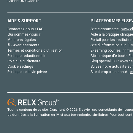
CRÉER UN COMPTE
AIDE & SUPPORT
PLATEFORMES ELSE
Contactez-nous / FAQ
Site e-commerce :
www.el
Qui sommes-nous ?
Aide à la pratique clinique
Mentions légales
Portail pour les institution
© - Avertissements
Site d'information sur l'E
Termes et conditions d'utilisation
E-learning pour les infirmi
Politique rédactionnelle
Bibliothèque d'e-books Els
Politique publicitaire
Blog special IFSI :
www.gen
Cookie settings
Suivez notre actualité sur
Politique de la vie privée
Site d'emploi en santé :
e
Tout le contenu de ce site: Copyright © 2026 Elsevier, ses concédants de licence e
de données, a la formation en IA et aux technologies similaires. Pour tout con