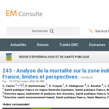
Rechercher
Service C
Rechercher
Actualités
Revues
Traités EMC
Domaines
REVUE D'EPIDÉMIOLOGIE ET DE SANTÉ PUBLIQUE
243 - Analyse de la mortalité sur la zone ind
France, limites et perspectives
- 02/08/22
Doi : 10.1016/j.respe.2022.06.080
1
,
⁎
1
1
2
3
C. Castor
, P. Germonneau
, S. Coquet
, E. Chatignoux
, C. Roudier
, L. 
1
Santé publique France en région Nouvelle-Aquitaine, Santé publique France, 
2
Direction appui, traitement et analyses des données, Santé publique France, 
3
Direction santé environnement travail, Santé publique France, Saint-Maurice, 
⁎
Auteur correspondant