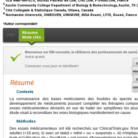
ULR 4483-IMPECS, Institut Pasteur de Lille, CHU Lille, F-59000 Lille, France
6
Austin Community College Department of Biology & Biotechnology, Austin, TX
7
Cité Collégiale & Statistique Canada, Ottawa, Canada
8
Normandie Université, UNIROUEN, UNIHAVRE, INSA Rouen, LITIS, Rouen, France
⁎
Auteur correspondant
Résumé
PDF
Mots clés
Bienvenue sur EM-consulte, la référence des professionnels de santé.
Article gratuit.
c
Connectez-vous pour en bénéficier!
vo
Résumé
co
Contexte
La connaissance des bases moléculaires des troubles du spectre au
développement de médicaments pouvant compléter les thérapies comport
essais médicamenteux déclarés en vue de traiter les symptômes les plus 
étude visait à reconstituer les voies biologiques manifestement en cause.
Méthodes
Des essais médicamenteux ont été recherchés sur ClinicalTrials.gov. N'ont
adultes (>18 ans); ii) avec un statut « retiré » ou « suspendu », iii) n'impl
texte et l'utilisation de « DrugBank » ont permis d'homogénéiser les noms de