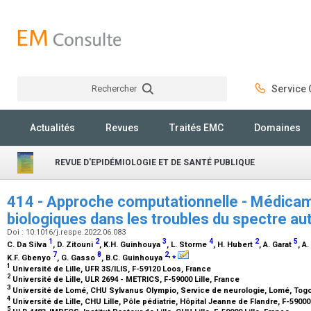
Rechercher
Service C
Rechercher
Actualités
Revues
Traités EMC
Domaines
REVUE D'EPIDÉMIOLOGIE ET DE SANTÉ PUBLIQUE
414 - Approche computationnelle - Médicam
biologiques dans les troubles du spectre aut
Doi : 10.1016/j.respe.2022.06.083
1
2
3
4
2
5
C. Da Silva
, D. Zitouni
, K.H. Guinhouya
, L. Storme
, H. Hubert
, A. Garat
, A
7
8
2
,
⁎
K.F. Gbenyo
, G. Gasso
, B.C. Guinhouya
1
Université de Lille, UFR 3S/ILIS, F-59120 Loos, France
2
Université de Lille, ULR 2694 - METRICS, F-59000 Lille, France
3
Université de Lomé, CHU Sylvanus Olympio, Service de neurologie, Lomé, Tog
4
Université de Lille, CHU Lille, Pôle pédiatrie, Hôpital Jeanne de Flandre, F-59000
5