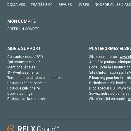
DOMAINES
TRAITÉS EMC
REVUES
LIVRES
NOS FORMULES D'AB
MON COMPTE
CRÉER UN COMPTE
AIDE & SUPPORT
PLATEFORMES ELSE
Contactez-nous / FAQ
Site e-commerce :
www.el
Qui sommes-nous ?
Aide à la pratique clinique
Mentions légales
Portail pour les institution
© - Avertissements
Site d'information sur l'E
Termes et conditions d'utilisation
E-learning pour les infirmi
Politique rédactionnelle
Bibliothèque d'e-books Els
Politique publicitaire
Blog special IFSI :
www.gen
Cookie settings
Suivez notre actualité sur
Politique de la vie privée
Site d'emploi en santé :
e