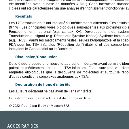
été identifiées avec la base de données « Drug Gene Interaction databas
ciblées ont été caractérisées via une analyse d'enrichissement fonctionnel
Résultats
Les 179 essais retenus ont impliqué 91 médicaments différents. Ces essais 
(97 %). Les principales voies biologiques sous-jacentes aux protéines cib
Fonctionnement neuronal (e.g. canaux K+); Développement du système
Transduction du signal (e.g. Récepteur Tyrosine-kinase); Système immunitai
(e.g. TP53). Parmi les médicaments testés, seules l'Aripriprazole et la Ri
FDA pour les TSA infantiles (Réduction de l'irritabilité et des comporte
incluaient le Cannabidiol ou le Bumétanide.
Discussion/Conclusion
Cette étude propose une nouvelle approche intégrative ayant permis d'identi
potentiels médicaments contre les TSA infantiles. Elle assure une vue d'en
enquêtes étiologiques que la découverte de molécules et surtout le rep
d'autres conditions complexes analogues aux TSA.
Déclaration de liens d'intérêts
Les auteurs déclarent ne pas avoir de liens d'intérêts.
Le texte complet de cet article est disponible en PDF.
© 2022 Publié par Elsevier Masson SAS.
ACCÈS RAPIDES