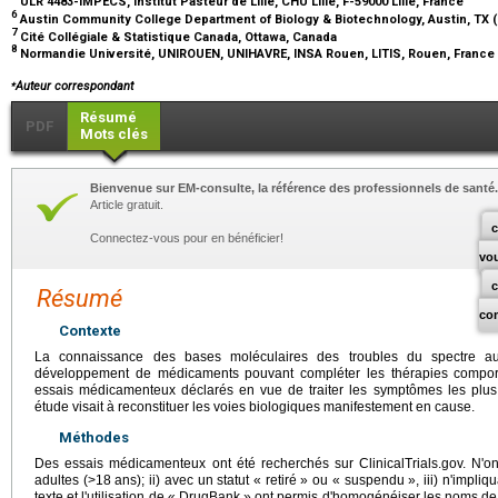
ULR 4483-IMPECS, Institut Pasteur de Lille, CHU Lille, F-59000 Lille, France
6
Austin Community College Department of Biology & Biotechnology, Austin, TX
7
Cité Collégiale & Statistique Canada, Ottawa, Canada
8
Normandie Université, UNIROUEN, UNIHAVRE, INSA Rouen, LITIS, Rouen, France
⁎
Auteur correspondant
Résumé
PDF
Mots clés
Bienvenue sur EM-consulte, la référence des professionnels de santé.
Article gratuit.
c
Connectez-vous pour en bénéficier!
vo
Résumé
co
Contexte
La connaissance des bases moléculaires des troubles du spectre au
développement de médicaments pouvant compléter les thérapies comport
essais médicamenteux déclarés en vue de traiter les symptômes les plus 
étude visait à reconstituer les voies biologiques manifestement en cause.
Méthodes
Des essais médicamenteux ont été recherchés sur ClinicalTrials.gov. N'ont
adultes (>18 ans); ii) avec un statut « retiré » ou « suspendu », iii) n'impl
texte et l'utilisation de « DrugBank » ont permis d'homogénéiser les noms de