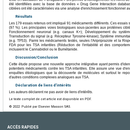
été identifiées avec la base de données « Drug Gene Interaction databas
ciblées ont été caractérisées via une analyse d'enrichissement fonctionnel
Résultats
Les 179 essais retenus ont impliqué 91 médicaments différents. Ces essais 
(97 %). Les principales voies biologiques sous-jacentes aux protéines cib
Fonctionnement neuronal (e.g. canaux K+); Développement du système
Transduction du signal (e.g. Récepteur Tyrosine-kinase); Système immunitai
(e.g. TP53). Parmi les médicaments testés, seules l'Aripriprazole et la Ri
FDA pour les TSA infantiles (Réduction de l'irritabilité et des comporte
incluaient le Cannabidiol ou le Bumétanide.
Discussion/Conclusion
Cette étude propose une nouvelle approche intégrative ayant permis d'identi
potentiels médicaments contre les TSA infantiles. Elle assure une vue d'en
enquêtes étiologiques que la découverte de molécules et surtout le rep
d'autres conditions complexes analogues aux TSA.
Déclaration de liens d'intérêts
Les auteurs déclarent ne pas avoir de liens d'intérêts.
Le texte complet de cet article est disponible en PDF.
© 2022 Publié par Elsevier Masson SAS.
ACCÈS RAPIDES