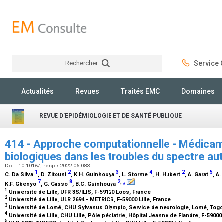
Rechercher
Service C
Rechercher
Actualités
Revues
Traités EMC
Domaines
REVUE D'EPIDÉMIOLOGIE ET DE SANTÉ PUBLIQUE
414 - Approche computationnelle - Médicam
biologiques dans les troubles du spectre aut
Doi : 10.1016/j.respe.2022.06.083
1
2
3
4
2
5
C. Da Silva
, D. Zitouni
, K.H. Guinhouya
, L. Storme
, H. Hubert
, A. Garat
, A
7
8
2
,
⁎
K.F. Gbenyo
, G. Gasso
, B.C. Guinhouya
1
Université de Lille, UFR 3S/ILIS, F-59120 Loos, France
2
Université de Lille, ULR 2694 - METRICS, F-59000 Lille, France
3
Université de Lomé, CHU Sylvanus Olympio, Service de neurologie, Lomé, Tog
4
Université de Lille, CHU Lille, Pôle pédiatrie, Hôpital Jeanne de Flandre, F-59000
5