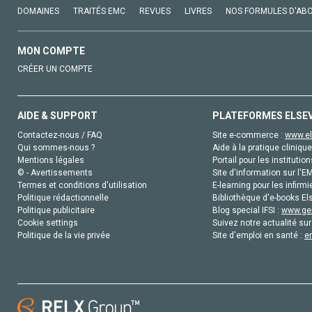
DOMAINES
TRAITÉS EMC
REVUES
LIVRES
NOS FORMULES D'AB
MON COMPTE
CRÉER UN COMPTE
AIDE & SUPPORT
PLATEFORMES ELSE
Contactez-nous / FAQ
Site e-commerce :
www.el
Qui sommes-nous ?
Aide à la pratique clinique
Mentions légales
Portail pour les institution
© - Avertissements
Site d'information sur l'E
Termes et conditions d'utilisation
E-learning pour les infirmi
Politique rédactionnelle
Bibliothèque d'e-books Els
Politique publicitaire
Blog special IFSI :
www.gen
Cookie settings
Suivez notre actualité sur
Politique de la vie privée
Site d'emploi en santé :
e