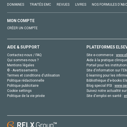
DOMAINES
TRAITÉS EMC
REVUES
LIVRES
NOS FORMULES D'AB
MON COMPTE
CRÉER UN COMPTE
AIDE & SUPPORT
PLATEFORMES ELSE
Contactez-nous / FAQ
Site e-commerce :
www.el
Qui sommes-nous ?
Aide à la pratique clinique
Mentions légales
Portail pour les institution
© - Avertissements
Site d'information sur l'E
Termes et conditions d'utilisation
E-learning pour les infirmi
Politique rédactionnelle
Bibliothèque d'e-books Els
Politique publicitaire
Blog special IFSI :
www.gen
Cookie settings
Suivez notre actualité sur
Politique de la vie privée
Site d'emploi en santé :
e