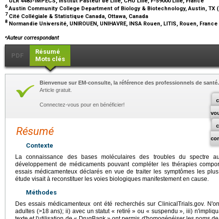
ULR 4483-IMPECS, Institut Pasteur de Lille, CHU Lille, F-59000 Lille, France
6
Austin Community College Department of Biology & Biotechnology, Austin, TX
7
Cité Collégiale & Statistique Canada, Ottawa, Canada
8
Normandie Université, UNIROUEN, UNIHAVRE, INSA Rouen, LITIS, Rouen, France
⁎
Auteur correspondant
Résumé
PDF
Mots clés
Bienvenue sur EM-consulte, la référence des professionnels de santé.
Article gratuit.
c
Connectez-vous pour en bénéficier!
vo
Résumé
co
Contexte
La connaissance des bases moléculaires des troubles du spectre au
développement de médicaments pouvant compléter les thérapies comport
essais médicamenteux déclarés en vue de traiter les symptômes les plus 
étude visait à reconstituer les voies biologiques manifestement en cause.
Méthodes
Des essais médicamenteux ont été recherchés sur ClinicalTrials.gov. N'ont
adultes (>18 ans); ii) avec un statut « retiré » ou « suspendu », iii) n'impl
texte et l'utilisation de « DrugBank » ont permis d'homogénéiser les noms de