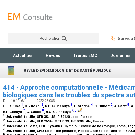
Rechercher
Service C
Rechercher
Actualités
Revues
Traités EMC
Domaines
REVUE D'EPIDÉMIOLOGIE ET DE SANTÉ PUBLIQUE
414 - Approche computationnelle - Médicam
biologiques dans les troubles du spectre aut
Doi : 10.1016/j.respe.2022.06.083
1
2
3
4
2
5
C. Da Silva
, D. Zitouni
, K.H. Guinhouya
, L. Storme
, H. Hubert
, A. Garat
, A
7
8
2
,
⁎
K.F. Gbenyo
, G. Gasso
, B.C. Guinhouya
1
Université de Lille, UFR 3S/ILIS, F-59120 Loos, France
2
Université de Lille, ULR 2694 - METRICS, F-59000 Lille, France
3
Université de Lomé, CHU Sylvanus Olympio, Service de neurologie, Lomé, Tog
4
Université de Lille, CHU Lille, Pôle pédiatrie, Hôpital Jeanne de Flandre, F-59000
5