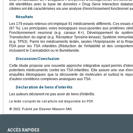
été identifiées avec la base de données « Drug Gene Interaction databas
ciblées ont été caractérisées via une analyse d'enrichissement fonctionnel
Résultats
Les 179 essais retenus ont impliqué 91 médicaments différents. Ces essais 
(97 %). Les principales voies biologiques sous-jacentes aux protéines cib
Fonctionnement neuronal (e.g. canaux K+); Développement du système
Transduction du signal (e.g. Récepteur Tyrosine-kinase); Système immunitai
(e.g. TP53). Parmi les médicaments testés, seules l'Aripriprazole et la Ri
FDA pour les TSA infantiles (Réduction de l'irritabilité et des comporte
incluaient le Cannabidiol ou le Bumétanide.
Discussion/Conclusion
Cette étude propose une nouvelle approche intégrative ayant permis d'identi
potentiels médicaments contre les TSA infantiles. Elle assure une vue d'en
enquêtes étiologiques que la découverte de molécules et surtout le rep
d'autres conditions complexes analogues aux TSA.
Déclaration de liens d'intérêts
Les auteurs déclarent ne pas avoir de liens d'intérêts.
Le texte complet de cet article est disponible en PDF.
© 2022 Publié par Elsevier Masson SAS.
ACCÈS RAPIDES