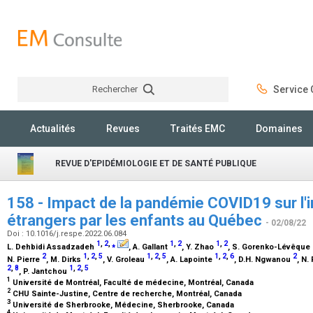
Rechercher
Service C
Rechercher
Actualités
Revues
Traités EMC
Domaines
REVUE D'EPIDÉMIOLOGIE ET DE SANTÉ PUBLIQUE
158 - Impact de la pandémie COVID19 sur l'
étrangers par les enfants au Québec
- 02/08/22
Doi : 10.1016/j.respe.2022.06.084
1
,
2
,
⁎
1
,
2
1
,
2
L. Dehbidi Assadzadeh
, A. Gallant
, Y. Zhao
, S. Gorenko-Lévêque
2
1
,
2
,
5
1
,
2
,
5
1
,
2
,
6
2
N. Pierre
, M. Dirks
, V. Groleau
, A. Lapointe
, D.H. Ngwanou
, N.
2
,
8
1
,
2
,
5
, P. Jantchou
1
Université de Montréal, Faculté de médecine, Montréal, Canada
2
CHU Sainte-Justine, Centre de recherche, Montréal, Canada
3
Université de Sherbrooke, Médecine, Sherbrooke, Canada
4