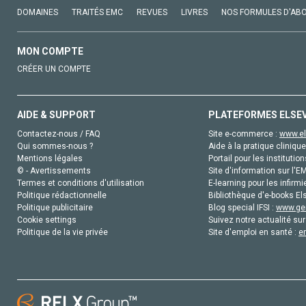
DOMAINES
TRAITÉS EMC
REVUES
LIVRES
NOS FORMULES D'AB
MON COMPTE
CRÉER UN COMPTE
AIDE & SUPPORT
PLATEFORMES ELSE
Contactez-nous / FAQ
Site e-commerce :
www.el
Qui sommes-nous ?
Aide à la pratique clinique
Mentions légales
Portail pour les institution
© - Avertissements
Site d'information sur l'E
Termes et conditions d'utilisation
E-learning pour les infirmi
Politique rédactionnelle
Bibliothèque d'e-books Els
Politique publicitaire
Blog special IFSI :
www.gen
Cookie settings
Suivez notre actualité sur
Politique de la vie privée
Site d'emploi en santé :
e