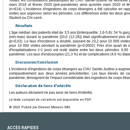
Toutes les consultations pédiatriques au CHU Sainte-Justine de Montréal 
mars 2018 et février 2020 (pré-pandémie) ainsi qu'entre mars 2020 et fé
(n=614). L'incidence d'ingestions de corps étrangers a été calculée en r
visites aux urgences selon les périodes. Les différences entre les deux gr
Student ou Chi-carré.
Résultats
L’âge médian des patients était de 3,5 ans [(interquartile: 1,6-5,9); 54 % 
(min-max) durant la pandémie [20,0 (12-28)] était significativement plus é
(p=0,02). Le taux d'incidence a doublé, passant de 23,2 pour 10 000 visi
pour 10 000 visites pendant la pandémie (p=0,0002). Près d'un quart de la
d'hospitalisations (>1 jour) est resté stable entre les deux périodes: 6
pandémie. Les taux d'endoscopies (21,3 %) et de complications (4,6 %) étaien
Discussion/Conclusion
L'incidence d'ingestions de corps étrangers au CHU Sainte-Justine a augmen
comparativement aux deux années précédentes. Les taux élevés de cas
pandémie, témoignent de l'impact considérable des ingestions de corps étran
Déclaration de liens d'intérêts
Les auteurs déclarent ne pas avoir de liens d'intérêts.
Le texte complet de cet article est disponible en PDF.
© 2022 Publié par Elsevier Masson SAS.
ACCÈS RAPIDES