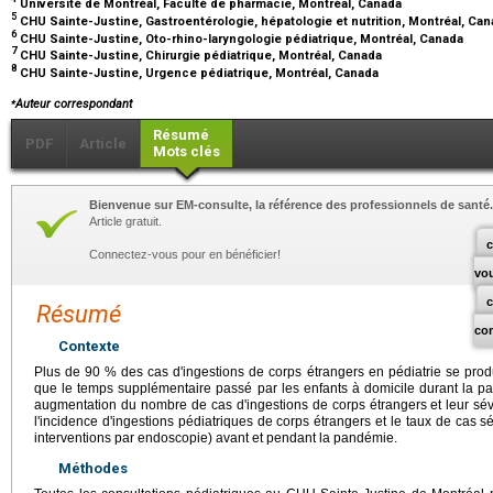
Université de Montréal, Faculté de pharmacie, Montréal, Canada
5
CHU Sainte-Justine, Gastroentérologie, hépatologie et nutrition, Montréal, Ca
6
CHU Sainte-Justine, Oto-rhino-laryngologie pédiatrique, Montréal, Canada
7
CHU Sainte-Justine, Chirurgie pédiatrique, Montréal, Canada
8
CHU Sainte-Justine, Urgence pédiatrique, Montréal, Canada
⁎
Auteur correspondant
Résumé
PDF
Article
Mots clés
Bienvenue sur EM-consulte, la référence des professionnels de santé.
Article gratuit.
c
Connectez-vous pour en bénéficier!
vo
Résumé
co
Contexte
Plus de 90 % des cas d'ingestions de corps étrangers en pédiatrie se produ
que le temps supplémentaire passé par les enfants à domicile durant la 
augmentation du nombre de cas d'ingestions de corps étrangers et leur sévé
l'incidence d'ingestions pédiatriques de corps étrangers et le taux de cas s
interventions par endoscopie) avant et pendant la pandémie.
Méthodes