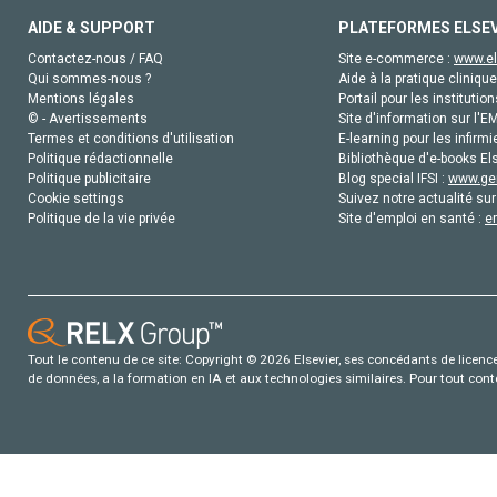
AIDE & SUPPORT
PLATEFORMES ELSE
Contactez-nous / FAQ
Site e-commerce :
www.el
Qui sommes-nous ?
Aide à la pratique clinique
Mentions légales
Portail pour les institution
© - Avertissements
Site d'information sur l'E
Termes et conditions d'utilisation
E-learning pour les infirmi
Politique rédactionnelle
Bibliothèque d'e-books Els
Politique publicitaire
Blog special IFSI :
www.gen
Cookie settings
Suivez notre actualité sur
Politique de la vie privée
Site d'emploi en santé :
e
Tout le contenu de ce site: Copyright © 2026 Elsevier, ses concédants de licence e
de données, a la formation en IA et aux technologies similaires. Pour tout con