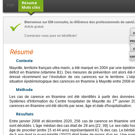
Résumé
PDF
Mots clés
Bienvenue sur EM-consulte, la référence des professionnels de santé.
Article gratuit.
c
Connectez-vous pour en bénéficier!
vo
Résumé
co
Contexte
Mayotte, territoire français ultra marin, a été marqué en 2004 par une épidémi
déficit en thiamine (vitamine B1). Des mesures de prévention ont alors été
dressé récemment sur l’évolution de ces carences sur le territoire. L'obje
situation épidémiologique des carences en thiamine à Mayotte entre 2008 et
Méthode
Les cas de carence en thiamine ont été identifiés à partir des donné
er
Systèmes d'Information du Centre hospitalier de Mayotte du 1
janvier 2
carences en thiamine ont été décrits par sexe, âge et date d'hospitalisation.
Résultats
Entre janvier 2008 et décembre 2020, 256 cas de carence en thiamine ont é
sont décédés. L’âge médian des cas était de 28 ans [22; 39]. Le sex-ratio 
âge de procréer (entre 15 et 44 ans) représentaient 61 % des cas. Le béribé
de 5 ans dont la quasi-totalité (20/22) était âgée de moins d'un an. Une aug