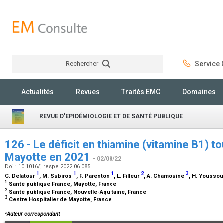
Rechercher
Service C
Rechercher
Actualités
Revues
Traités EMC
Domaines
REVUE D'EPIDÉMIOLOGIE ET DE SANTÉ PUBLIQUE
126 - Le déficit en thiamine (vitamine B1) 
Mayotte en 2021
- 02/08/22
Doi : 10.1016/j.respe.2022.06.085
1
1
1
2
3
C. Delatour
, M. Subiros
, F. Parenton
, L. Filleur
, A. Chamouine
, H. Yousso
1
Santé publique France, Mayotte, France
2
Santé publique France, Nouvelle-Aquitaine, France
3
Centre Hospitalier de Mayotte, France
⁎
Auteur correspondant