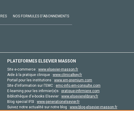
VRES
NOS FORMULES D'ABONNEMENTS
PLATEFORMES ELSEVIER MASSON
Site e-commerce :
www.elsevier-masson.fr
Aide à la pratique clinique :
www.clinicalkey.fr
Portail pour les institutions :
www.em-premium.com
Site d'information sur l'EMC :
emc-info.em-consulte.com
E-learning pour les infirmier(e)s :
pratique-infirmiere.com
Bibliothèque d'e-books Elsevier :
www.elsevierelibrary.fr
Blog special IFSI :
www.generationelsevier.fr
Suivez notre actualité sur notre blog :
www.blog-elsevier-masson.fr
Site d'emploi en santé :
emploisante.com