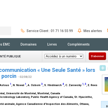
Service Client : 01 71 16 55 99
Mes alertes
Rechercher
és EMC
Domaines
Livres
Compléments
ANTÉ PUBLIQUE
S'abonner
communication « Une Seule Santé » lors
a porcin
- 02/08/22
1
1
3
4
1
,
5
D'Astous
, N. Nswal
, A. Osborn
, S. Hindmarch
, C. Zarowsky
, E. Rees
réal, Université de Montréal, Montréal, Canada
icrobiology Laboratory, Public Health Agency of Canada, St. Hyacinthe,
nté animale, Agence Canadienne d'Inspection des Aliments, Ottawa,
B