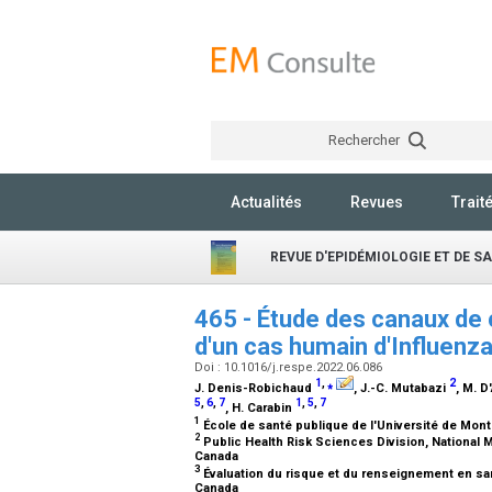
Rechercher
Actualités
Revues
Trait
REVUE D'EPIDÉMIOLOGIE ET DE S
465 - Étude des canaux de 
d'un cas humain d'Influenz
Doi : 10.1016/j.respe.2022.06.086
1
,
⁎
2
J. Denis-Robichaud
, J.-C. Mutabazi
, M. 
5
,
6
,
7
1
,
5
,
7
, H. Carabin
1
École de santé publique de l'Université de Mont
2
Public Health Risk Sciences Division, National M
Canada
3
Évaluation du risque et du renseignement en sa
Canada