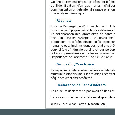
Quinze entrevues semi-structurées ont été m
de l'identification d'un cas humain d'In
communication ont été identifié grâce à l'infor
une analyse thématique.
Résultats
Lors de l’émergence d'un cas humain d'Inf
provincial a impliqué des acteurs à différent
La collaboration des laboratoires de santé p
disponible via les systèmes de surveillanc
populations. Les éléments identifiés permett
humaine et animal incluent des relations prée
ceux-ci (e.g., l'industrie porcine et leur per
la liaison permanente entre les ministères de 
l'importance de l'approche Une Seule Santé.
Discussion/Conclusion
La réponse rapide et effective suite à l'ident
structurels officiels, mais les relations prée
séquence d'actions accélérée.
Déclaration de liens d'intérêts
Les auteurs déclarent ne pas avoir de liens d'i
Le texte complet de cet article est disponible 
© 2022 Publié par Elsevier Masson SAS.