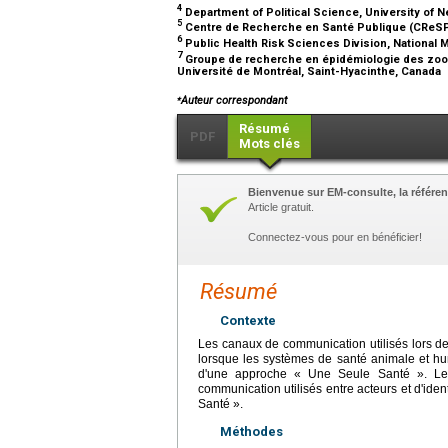
4
Department of Political Science, University of 
5
Centre de Recherche en Santé Publique (CReSP)
6
Public Health Risk Sciences Division, National 
7
Groupe de recherche en épidémiologie des zoon
Université de Montréal, Saint-Hyacinthe, Canada
⁎
Auteur correspondant
Résumé
PDF
Mots clés
Bienvenue sur EM-consulte, la référen
Article gratuit.
Connectez-vous pour en bénéficier!
Résumé
Contexte
Les canaux de communication utilisés lors de
lorsque les systèmes de santé animale et hu
d'une approche « Une Seule Santé ». Les
communication utilisés entre acteurs et d'iden
Santé ».
Méthodes