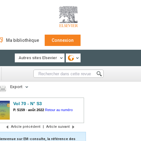
Ma bibliothèque
Connexion
Autres sites Elsevier
Export
Vol 70 - N° S3
P. S159
-
août 2022
Retour au numéro
Article précédent
|
Article suivant
ienvenue sur EM-consulte, la référence des