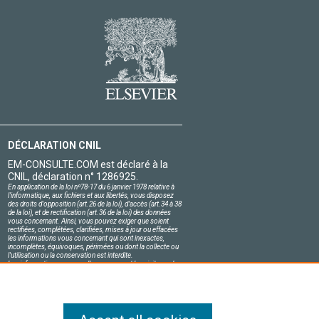
DÉCLARATION CNIL
EM-CONSULTE.COM est déclaré à la
CNIL, déclaration n° 1286925.
En application de la loi nº78-17 du 6 janvier 1978 relative à
l'informatique, aux fichiers et aux libertés, vous disposez
des droits d'opposition (art.26 de la loi), d'accès (art.34 à 38
de la loi), et de rectification (art.36 de la loi) des données
vous concernant. Ainsi, vous pouvez exiger que soient
rectifiées, complétées, clarifiées, mises à jour ou effacées
les informations vous concernant qui sont inexactes,
incomplètes, équivoques, périmées ou dont la collecte ou
l'utilisation ou la conservation est interdite.
Les informations personnelles concernant les visiteurs de
notre site, y compris leur identité, sont confidentielles.
Le responsable du site s'engage sur l'honneur à respecter
les conditions légales de confidentialité applicables en
France et à ne pas divulguer ces informations à des tiers.