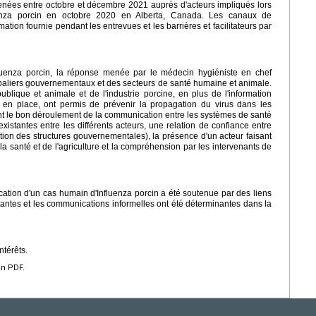
enées entre octobre et décembre 2021 auprès d'acteurs impliqués lors
fluenza porcin en octobre 2020 en Alberta, Canada. Les canaux de
mation fournie pendant les entrevues et les barrières et facilitateurs par
luenza porcin, la réponse menée par le médecin hygiéniste en chef
s paliers gouvernementaux et des secteurs de santé humaine et animale.
ublique et animale et de l'industrie porcine, en plus de l'information
e en place, ont permis de prévenir la propagation du virus dans les
ant le bon déroulement de la communication entre les systèmes de santé
xistantes entre les différents acteurs, une relation de confiance entre
ception des structures gouvernementales), la présence d'un acteur faisant
la santé et de l'agriculture et la compréhension par les intervenants de
ification d'un cas humain d'Influenza porcin a été soutenue par des liens
xistantes et les communications informelles ont été déterminantes dans la
ntérêts.
en PDF.