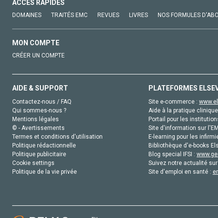
ACCÈS RAPIDES
DOMAINES
TRAITÉS EMC
REVUES
LIVRES
NOS FORMULES D'AB
MON COMPTE
CRÉER UN COMPTE
AIDE & SUPPORT
PLATEFORMES ELSE
Contactez-nous / FAQ
Site e-commerce :
www.el
Qui sommes-nous ?
Aide à la pratique clinique
Mentions légales
Portail pour les institution
© - Avertissements
Site d'information sur l'E
Termes et conditions d'utilisation
E-learning pour les infirmi
Politique rédactionnelle
Bibliothèque d'e-books Els
Politique publicitaire
Blog special IFSI :
www.gen
Cookie settings
Suivez notre actualité sur
Politique de la vie privée
Site d'emploi en santé :
e