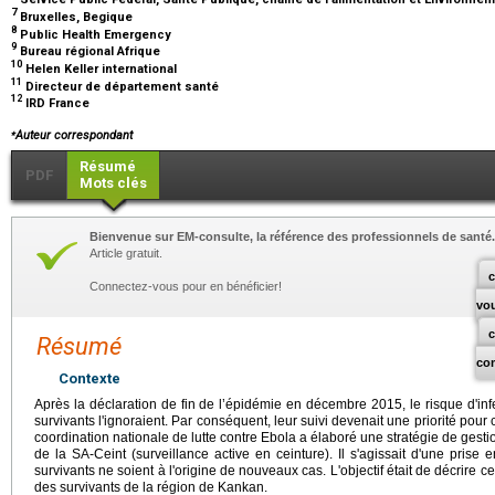
7
Bruxelles, Begique
8
Public Health Emergency
9
Bureau régional Afrique
10
Helen Keller international
11
Directeur de département santé
12
IRD France
⁎
Auteur correspondant
Résumé
PDF
Mots clés
Bienvenue sur EM-consulte, la référence des professionnels de santé.
Article gratuit.
c
Connectez-vous pour en bénéficier!
vo
Résumé
co
Contexte
Après la déclaration de fin de l’épidémie en décembre 2015, le risque d'infe
survivants l'ignoraient. Par conséquent, leur suivi devenait une priorité pour c
coordination nationale de lutte contre Ebola a élaboré une stratégie de gest
de la SA-Ceint (surveillance active en ceinture). Il s'agissait d'une prise
survivants ne soient à l'origine de nouveaux cas. L'objectif était de décrire c
des survivants de la région de Kankan.