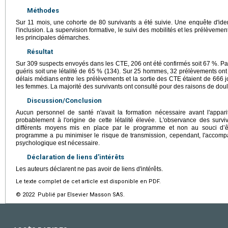
Méthodes
Sur 11 mois, une cohorte de 80 survivants a été suivie. Une enquête d'iden
l'inclusion. La supervision formative, le suivi des mobilités et les prélèveme
les principales démarches.
Résultat
Sur 309 suspects envoyés dans les CTE, 206 ont été confirmés soit 67 %. Pa
guéris soit une létalité de 65 % (134). Sur 25 hommes, 32 prélèvements ont
délais médians entre les prélèvements et la sortie des CTE étaient de 666 
les femmes. La majorité des survivants ont consulté pour des raisons de doule
Discussion/Conclusion
Aucun personnel de santé n'avait la formation nécessaire avant l'apparit
probablement à l'origine de cette létalité élevée. L'observance des surv
différents moyens mis en place par le programme et non au souci d’ê
programme a pu minimiser le risque de transmission, cependant, l'accompa
psychologique est nécessaire.
Déclaration de liens d'intérêts
Les auteurs déclarent ne pas avoir de liens d'intérêts.
Le texte complet de cet article est disponible en PDF.
© 2022 Publié par Elsevier Masson SAS.