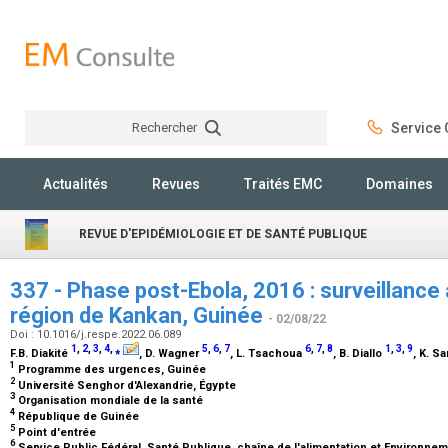
Rechercher
Service C
Rechercher
Actualités
Revues
Traités EMC
Domaines
REVUE D'EPIDÉMIOLOGIE ET DE SANTÉ PUBLIQUE
337 - Phase post-Ebola, 2016 : surveillance 
région de Kankan, Guinée
- 02/08/22
Doi : 10.1016/j.respe.2022.06.089
1
,
2
,
3
,
4
,
⁎
5
,
6
,
7
6
,
7
,
8
1
,
3
,
9
F.B. Diakité
, D. Wagner
, L. Tsachoua
, B. Diallo
, K. S
1
Programme des urgences, Guinée
2
Université Senghor d'Alexandrie, Égypte
3
Organisation mondiale de la santé
4
République de Guinée
5
Point d'entrée
6
Service Public Fédéral, Santé Publique, chaîne de l'alimentation et Environne