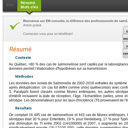
Résumé
PDF
Mots clés
Bienvenue sur EM-consulte, la référence des professionnels de santé.
Article gratuit.
c
Connectez-vous pour en bénéficier!
vo
Résumé
co
Contexte
Au Québec, >80 % des cas de salmonellose sont captés par la labovigilanc
données permet l’élaboration d'hypothèses sur sa transmission.
Méthodes
Les données des isolats de Salmonella de 2002-2016 extraites du système 
après déduplication. Un cas fut défini comme un(e) québecois(e) avec confi
S. Paratyphi furent classés comme fièvres entériques, les autres sérot
d'intérêt incluaient la date de réception, l’âge, l’échantillon (selles, urine e
sérotype. Les dénominateurs pour les taux d'incidence (TI) provenaient de l'In
Résultats
On comptait 16 495 cas de salmonellose et 443 cas de fièvres entériques. P
sérotypes était 30 % pour Enteritidis, 19 % pour Heidelberg, 17 % pour Typh
une diminution du TI entre 2002 (14/100000) et 2007, il augmenta en 20
significativement ensuite (16-17/100 000), cette dernière augmentation étan