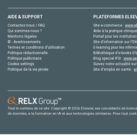
AIDE & SUPPORT
PLATEFORMES ELSE
Contactez-nous / FAQ
Site e-commerce :
www.el
Qui sommes-nous ?
Aide à la pratique clinique
Mentions légales
Portail pour les institution
© - Avertissements
Site d'information sur l'E
Termes et conditions d'utilisation
E-learning pour les infirmi
Politique rédactionnelle
Bibliothèque d'e-books Els
Politique publicitaire
Blog special IFSI :
www.gen
Cookie settings
Suivez notre actualité sur
Politique de la vie privée
Site d'emploi en santé :
e
Tout le contenu de ce site: Copyright © 2026 Elsevier, ses concédants de licence e
de données, a la formation en IA et aux technologies similaires. Pour tout con