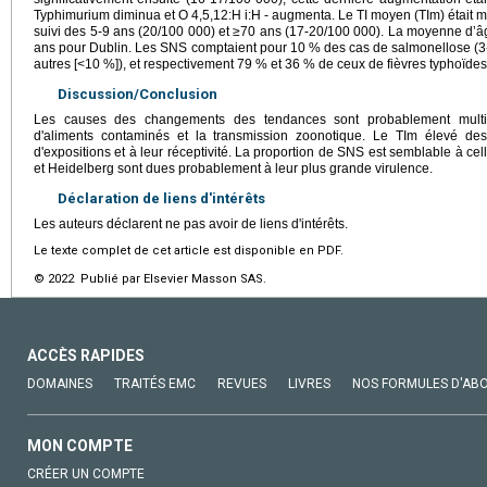
Typhimurium diminua et O 4,5,12:H i:H - augmenta. Le TI moyen (TIm) était 
suivi des 5-9 ans (20/100 000) et ≥70 ans (17-20/100 000). La moyenne d’âg
ans pour Dublin. Les SNS comptaient pour 10 % des cas de salmonellose (3-
autres [<10 %]), et respectivement 79 % et 36 % de ceux de fièvres typhoïdes
Discussion/Conclusion
Les causes des changements des tendances sont probablement multifa
d'aliments contaminés et la transmission zoonotique. Le TIm élevé des
d'expositions et à leur réceptivité. La proportion de SNS est semblable à ce
et Heidelberg sont dues probablement à leur plus grande virulence.
Déclaration de liens d'intérêts
Les auteurs déclarent ne pas avoir de liens d'intérêts.
Le texte complet de cet article est disponible en PDF.
© 2022 Publié par Elsevier Masson SAS.
ACCÈS RAPIDES
DOMAINES
TRAITÉS EMC
REVUES
LIVRES
NOS FORMULES D'AB
MON COMPTE
CRÉER UN COMPTE