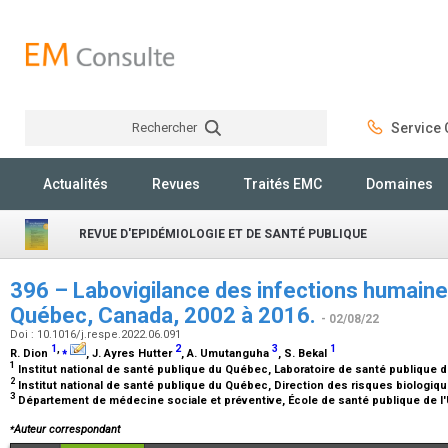
Rechercher
Service C
Rechercher
Actualités
Revues
Traités EMC
Domaines
REVUE D'EPIDÉMIOLOGIE ET DE SANTÉ PUBLIQUE
396 – Labovigilance des infections humaine
Québec, Canada, 2002 à 2016.
- 02/08/22
Doi : 10.1016/j.respe.2022.06.091
1
,
⁎
2
3
1
R. Dion
, J. Ayres Hutter
, A. Umutanguha
, S. Bekal
1
Institut national de santé publique du Québec, Laboratoire de santé publiqu
2
Institut national de santé publique du Québec, Direction des risques biologique
3
Département de médecine sociale et préventive, École de santé publique de l'
⁎
Auteur correspondant