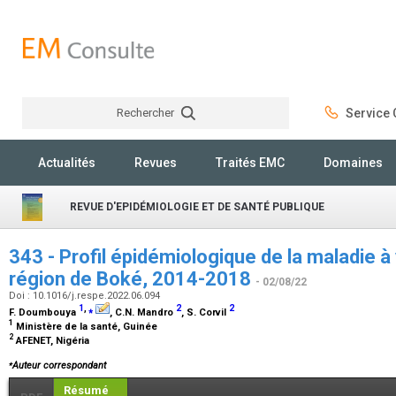
Rechercher
Service C
Rechercher
Actualités
Revues
Traités EMC
Domaines
REVUE D'EPIDÉMIOLOGIE ET DE SANTÉ PUBLIQUE
343 - Profil épidémiologique de la maladie à 
région de Boké, 2014-2018
- 02/08/22
Doi : 10.1016/j.respe.2022.06.094
1
,
⁎
2
2
F. Doumbouya
, C.N. Mandro
, S. Corvil
1
Ministère de la santé, Guinée
2
AFENET, Nigéria
⁎
Auteur correspondant
Résumé