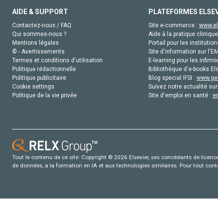
AIDE & SUPPORT
PLATEFORMES ELSE
Contactez-nous / FAQ
Site e-commerce :
www.el
Qui sommes-nous ?
Aide à la pratique clinique
Mentions légales
Portail pour les institution
© - Avertissements
Site d'information sur l'E
Termes et conditions d'utilisation
E-learning pour les infirmi
Politique rédactionnelle
Bibliothèque d'e-books Els
Politique publicitaire
Blog special IFSI :
www.gen
Cookie settings
Suivez notre actualité sur
Politique de la vie privée
Site d'emploi en santé :
e
Tout le contenu de ce site: Copyright © 2026 Elsevier, ses concédants de licence e
de données, a la formation en IA et aux technologies similaires. Pour tout con