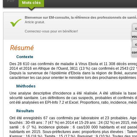
PDF
Mots clés
Bienvenue sur EM-consulte, la référence des professionnels de santé.
Article gratuit.
c
Connectez-vous pour en bénéficier!
vo
Résumé
co
Contexte
Des 28 610 cas confirmés de maladie à Virus Ebola et 11 308 décès enregi
2014 et 2016 en Afrique de l'Ouest, 3811 (13 %) cas confirmés et 2543 (22 
Depuis la survenue de l’épidémie d'Ebola dans la région de Boké, aucune 
caractériser les cas pour orienter le ministère lors des prochaines épidémies d
Méthodes
Une analyse descriptive d'incidence a été réalisée. A été utilisée la ba
sécurité sanitaire. Les définitions de cas suspects, probables et confirmé
ont été analysées en EPI-Info 7.2 et Excel. Proportions, ratio, incidence, méd
Résultats
Ont été enregistrés 67 cas confirmés par laboratoire et 23 probables. Age
touchés : 30-49 ans : 7 (47 %) en 2014 et 15-29 ans : 24 (32 %) en 2015, mé
santé : 6 (7 %). Incidence globale : 6 cas/100 000 habitants et est pa
habitants en 2015. Sous-préfectures avec proportions plus élevées : Tatem
Kamsar : 16 (18 %), Tamita : 15 (17 %), Baguinet : 9 (10 %). Toutes des 