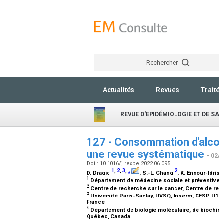
Rechercher
Actualités
Revues
Trait
REVUE D'EPIDÉMIOLOGIE ET DE S
127 - Consommation d'alcoo
une revue systématique
- 02
Doi : 10.1016/j.respe.2022.06.095
1
,
2
,
3
,
⁎
2
D. Dragic
, S.-L. Chang
, K. Ennour-Idri
1
Département de médecine sociale et préventive,
2
Centre de recherche sur le cancer, Centre de 
3
Université Paris-Saclay, UVSQ, Inserm, CESP U10
France
4
Département de biologie moléculaire, de biochim
Québec, Canada