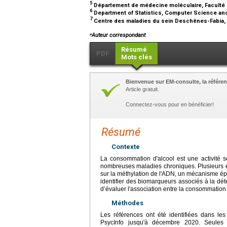
5
Département de médecine moléculaire, Faculté 
6
Department of Statistics, Computer Science and Ap
7
Centre des maladies du sein Deschênes-Fabia,
⁎
Auteur correspondant
Résumé
PDF
Mots clés
Bienvenue sur EM-consulte, la référen
Article gratuit.
Connectez-vous pour en bénéficier!
Résumé
Contexte
La consommation d'alcool est une activité 
nombreuses maladies chroniques. Plusieurs ét
sur la méthylation de l'ADN, un mécanisme ép
identifier des biomarqueurs associés à la dé
d’évaluer l'association entre la consommation 
Méthodes
Les références ont été identifiées dans 
PsycInfo jusqu'à décembre 2020. Seules l