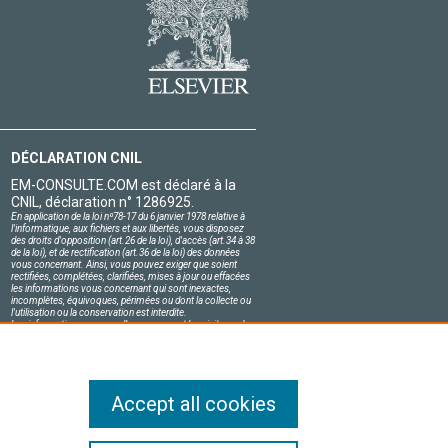
DÉCLARATION CNIL
EM-CONSULTE.COM est déclaré à la
CNIL, déclaration n° 1286925.
En application de la loi nº78-17 du 6 janvier 1978 relative à
l'informatique, aux fichiers et aux libertés, vous disposez
des droits d'opposition (art.26 de la loi), d'accès (art.34 à 38
de la loi), et de rectification (art.36 de la loi) des données
vous concernant. Ainsi, vous pouvez exiger que soient
rectifiées, complétées, clarifiées, mises à jour ou effacées
les informations vous concernant qui sont inexactes,
incomplètes, équivoques, périmées ou dont la collecte ou
l'utilisation ou la conservation est interdite.
Les informations personnelles concernant les visiteurs de
notre site, y compris leur identité, sont confidentielles.
Le responsable du site s'engage sur l'honneur à respecter
les conditions légales de confidentialité applicables en
France et à ne pas divulguer ces informations à des tiers.
Accept all cookies