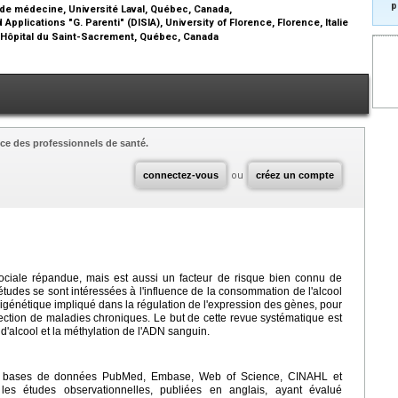
p
de médecine, Université Laval, Québec, Canada,
plications "G. Parenti" (DISIA), University of Florence, Florence, Italie
 Hôpital du Saint-Sacrement, Québec, Canada
ce des professionnels de santé.
connectez-vous
ou
créez un compte
sociale répandue, mais est aussi un facteur de risque bien connu de
udes se sont intéressées à l'influence de la consommation de l'alcool
igénétique impliqué dans la régulation de l'expression des gènes, pour
tection de maladies chroniques. Le but de cette revue systématique est
d'alcool et la méthylation de l'ADN sanguin.
les bases de données PubMed, Embase, Web of Science, CINAHL et
es études observationnelles, publiées en anglais, ayant évalué