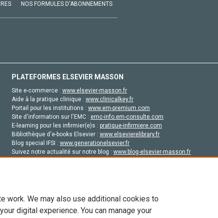
VRES
NOS FORMULES D'ABONNEMENTS
PLATEFORMES ELSEVIER MASSON
Site e-commerce :
www.elsevier-masson.fr
Aide à la pratique clinique :
www.clinicalkey.fr
Portail pour les institutions :
www.em-premium.com
Site d'information sur l'EMC :
emc-info.em-consulte.com
E-learning pour les infirmier(e)s :
pratique-infirmiere.com
Bibliothèque d'e-books Elsevier :
www.elsevierelibrary.fr
Blog special IFSI :
www.generationelsevier.fr
Suivez notre actualité sur notre blog :
www.blog-elsevier-masson.fr
Site d'emploi en santé :
emploisante.com
te work. We may also use additional cookies to
 your digital experience. You can manage your