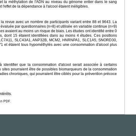
l et la méthylation de l'ADN au niveau du génome entier dans le sang
 l'effet de la dépendance à l'alcool étaient inéligibles.
 la revue avec un nombre de participants variant entre 88 et 9643. La
évaluée par questionnaires (n=8) et utilisée en variable continue (n=9)
des avaient au moins un risque de biais. Les études ont identifié entre 0
es, dont 15 étaient identifiées dans au moins 4 études. Ces positions
nes SLC7A11, SLC43A1, ANP32B, MCM2, HNRNPA1, SLC1A5, SNORD30,
 étaient tous hypométhylés avec une consommation d'alcool plus
à identifier que la consommation d'alcool serait associée à certains
 sites pourraient être de possibles biomarqueurs de la consommation
adies chroniques, qui pourraient être ciblés pour la prévention précoce
ntérêts.
en PDF.