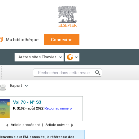
Ma bibliothèque
Connexion
Autres sites Elsevier
Export
Vol 70 - N° S3
P. S162
-
août 2022
Retour au numéro
Article précédent
|
Article suivant
ienvenue sur EM-consulte, la référence des