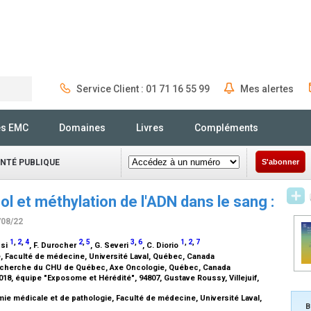
Service Client : 01 71 16 55 99
Mes alertes
Rechercher
és EMC
Domaines
Livres
Compléments
ANTÉ PUBLIQUE
S'abonner
l et méthylation de l'ADN dans le sang :
/08/22
1
,
2
,
4
2
,
5
3
,
6
1
,
2
,
7
ssi
, F. Durocher
, G. Severi
, C. Diorio
 Faculté de médecine, Université Laval, Québec, Canada
recherche du CHU de Québec, Axe Oncologie, Québec, Canada
18, équipe "Exposome et Hérédité", 94807, Gustave Roussy, Villejuif,
ie médicale et de pathologie, Faculté de médecine, Université Laval,
B