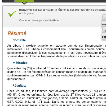
Bienvenue sur EM-consulte, la référence des professionnels de santé.
Article gratuit.
c
Connectez-vous pour en bénéficier!
vo
Résumé
co
Contexte
Au Liban, il n'existe actuellement aucune donnée sur l'imprégnation 
métalloïdes. Les Libanais consomment l'eau souterraine comme source 
potentielle d'exposition à ces contaminants. Il est donc nécessaire d’év
sources d'eau au Liban et l'exposition de la population à ces contaminants p
Méthodes
Quarante-cinq (45) adultes et 45 enfants ont été recrutés dans quatre régi
d'urine de 12h ont été prélevés et les concentrations d'aluminium, manganè
sont déterminées par ICP-MS. Les autres variables (habitudes de vie, facteu
questionnaire.
Résultats
Chez les adultes, les femmes sont davantage représentées (71 %) et la 
(60 %). Chez les enfants, la répartition est de 27 filles versus 18 garçon
maximales en aluminium, manganèse, arsenic, cadmium, plomb et uranium 
0,37, 0,002, 0,31 et 4,71 µg/L. Dans les urines, les concentrations
aluminium, manganèse, arsenic, cadmium, plomb et uranium sont respectiveme