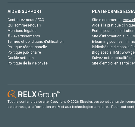
AIDE & SUPPORT
PLATEFORMES ELSE
Contactez-nous / FAQ
Site e-commerce :
www.el
Qui sommes-nous ?
Aide à la pratique clinique
Mentions légales
Portail pour les institution
© - Avertissements
Site d'information sur l'E
Termes et conditions d'utilisation
E-learning pour les infirmi
Politique rédactionnelle
Bibliothèque d'e-books Els
Politique publicitaire
Blog special IFSI :
www.gen
Cookie settings
Suivez notre actualité sur
Politique de la vie privée
Site d'emploi en santé :
e
Tout le contenu de ce site: Copyright © 2026 Elsevier, ses concédants de licence e
de données, a la formation en IA et aux technologies similaires. Pour tout con