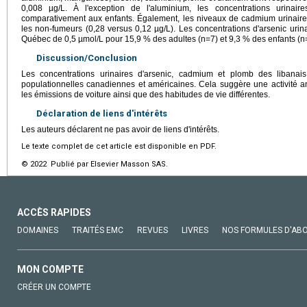
0,008 µg/L. À l'exception de l'aluminium, les concentrations urinair
comparativement aux enfants. Également, les niveaux de cadmium urinaire
les non-fumeurs (0,28 versus 0,12 µg/L). Les concentrations d'arsenic urina
Québec de 0,5 µmol/L pour 15,9 % des adultes (n=7) et 9,3 % des enfants (n
Discussion/Conclusion
Les concentrations urinaires d'arsenic, cadmium et plomb des libana
populationnelles canadiennes et américaines. Cela suggère une activité
les émissions de voiture ainsi que des habitudes de vie différentes.
Déclaration de liens d'intérêts
Les auteurs déclarent ne pas avoir de liens d'intérêts.
Le texte complet de cet article est disponible en PDF.
© 2022 Publié par Elsevier Masson SAS.
ACCÈS RAPIDES
DOMAINES
TRAITÉS EMC
REVUES
LIVRES
NOS FORMULES D'AB
MON COMPTE
CRÉER UN COMPTE