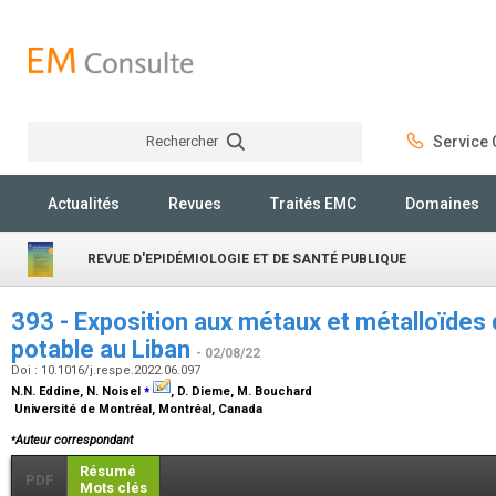
Rechercher
Service C
Rechercher
Actualités
Revues
Traités EMC
Domaines
REVUE D'EPIDÉMIOLOGIE ET DE SANTÉ PUBLIQUE
393 - Exposition aux métaux et métalloïdes d
potable au Liban
- 02/08/22
Doi : 10.1016/j.respe.2022.06.097
⁎
N.N. Eddine, N. Noisel
, D. Dieme, M. Bouchard
Université de Montréal, Montréal, Canada
⁎
Auteur correspondant
Résumé
PDF
Mots clés