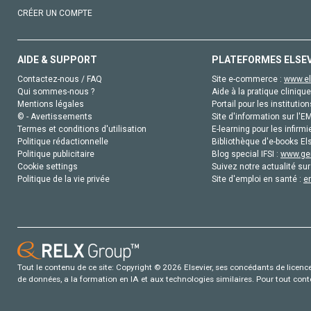
CRÉER UN COMPTE
AIDE & SUPPORT
PLATEFORMES ELSE
Contactez-nous / FAQ
Site e-commerce :
www.el
Qui sommes-nous ?
Aide à la pratique clinique
Mentions légales
Portail pour les institution
© - Avertissements
Site d'information sur l'E
Termes et conditions d'utilisation
E-learning pour les infirmi
Politique rédactionnelle
Bibliothèque d'e-books Els
Politique publicitaire
Blog special IFSI :
www.gen
Cookie settings
Suivez notre actualité sur
Politique de la vie privée
Site d'emploi en santé :
e
Tout le contenu de ce site: Copyright © 2026 Elsevier, ses concédants de licence e
de données, a la formation en IA et aux technologies similaires. Pour tout con