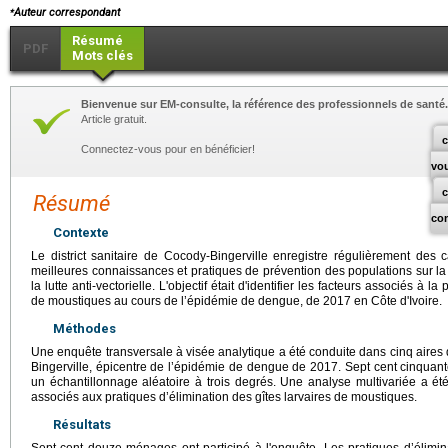
⁎
Auteur correspondant
Résumé
PDF
Mots clés
Bienvenue sur EM-consulte, la référence des professionnels de santé.
Article gratuit.
c
Connectez-vous pour en bénéficier!
vo
Résumé
co
Contexte
Le district sanitaire de Cocody-Bingerville enregistre régulièrement de
meilleures connaissances et pratiques de prévention des populations sur la
la lutte anti-vectorielle. L'objectif était d'identifier les facteurs associés à l
de moustiques au cours de l’épidémie de dengue, de 2017 en Côte d'Ivoire.
Méthodes
Une enquête transversale à visée analytique a été conduite dans cinq aires d
Bingerville, épicentre de l’épidémie de dengue de 2017. Sept cent cinquan
un échantillonnage aléatoire à trois degrés. Une analyse multivariée a été
associés aux pratiques d’élimination des gîtes larvaires de moustiques.
Résultats
Sept cent douze ménages ont participé à l'enquête. Les pratiques d’élimin