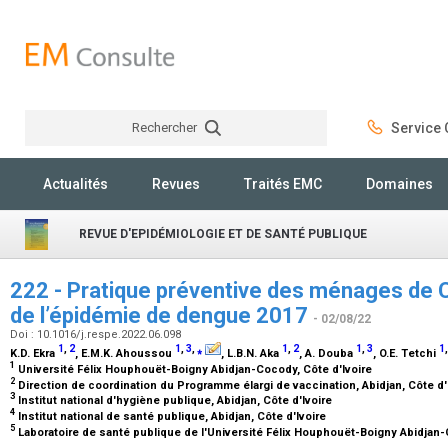
Rechercher
Service C
Rechercher
Actualités
Revues
Traités EMC
Domaines
REVUE D'EPIDÉMIOLOGIE ET DE SANTÉ PUBLIQUE
222 - Pratique préventive des ménages de C
de l’épidémie de dengue 2017
- 02/08/22
Doi : 10.1016/j.respe.2022.06.098
1
,
2
1
,
3
,
⁎
1
,
2
1
,
3
1
K.D. Ekra
, E.M.K. Ahoussou
, L.B.N. Aka
, A. Douba
, O.E. Tetchi
1
Université Félix Houphouët-Boigny Abidjan-Cocody, Côte d'Ivoire
2
Direction de coordination du Programme élargi de vaccination, Abidjan, Côte d'
3
Institut national d'hygiène publique, Abidjan, Côte d'Ivoire
4
Institut national de santé publique, Abidjan, Côte d'Ivoire
5
Laboratoire de santé publique de l'Université Félix Houphouët-Boigny Abidjan-