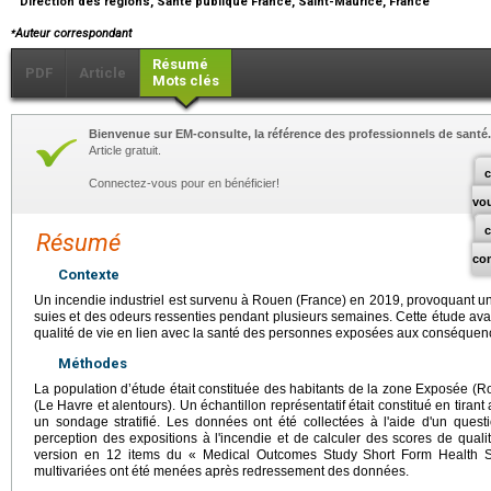
Direction des régions, Santé publique France, Saint-Maurice, France
⁎
Auteur correspondant
Résumé
PDF
Article
Mots clés
Bienvenue sur EM-consulte, la référence des professionnels de santé.
Article gratuit.
c
Connectez-vous pour en bénéficier!
vo
Résumé
co
Contexte
Un incendie industriel est survenu à Rouen (France) en 2019, provoquant 
suies et des odeurs ressenties pendant plusieurs semaines. Cette étude avait
qualité de vie en lien avec la santé des personnes exposées aux conséquenc
Méthodes
La population d’étude était constituée des habitants de la zone Exposée (R
(Le Havre et alentours). Un échantillon représentatif était constitué en tir
un sondage stratifié. Les données ont été collectées à l'aide d'un questi
perception des expositions à l'incendie et de calculer des scores de quali
version en 12 items du « Medical Outcomes Study Short Form Health Su
multivariées ont été menées après redressement des données.