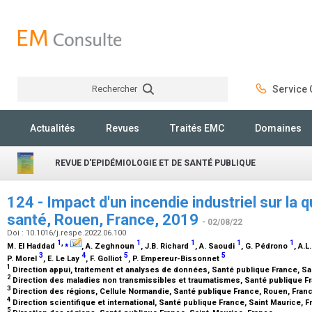
Rechercher
Service C
Rechercher
Actualités
Revues
Traités EMC
Domaines
REVUE D'EPIDÉMIOLOGIE ET DE SANTÉ PUBLIQUE
124 - Impact d'un incendie industriel sur la qu
santé, Rouen, France, 2019
- 02/08/22
Doi : 10.1016/j.respe.2022.06.100
1
,
⁎
1
1
1
1
M. El Haddad
, A. Zeghnoun
, J.B. Richard
, A. Saoudi
, G. Pédrono
, A.L
3
4
5
5
P. Morel
, E. Le Lay
, F. Golliot
, P. Empereur-Bissonnet
1
Direction appui, traitement et analyses de données, Santé publique France, S
2
Direction des maladies non transmissibles et traumatismes, Santé publique F
3
Direction des régions, Cellule Normandie, Santé publique France, Rouen, Fran
4
Direction scientifique et international, Santé publique France, Saint Maurice, 
5