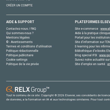
CRÉER UN COMPTE
AIDE & SUPPORT
PLATEFORMES ELSE
Contactez-nous / FAQ
Site e-commerce :
www.el
Qui sommes-nous ?
Aide à la pratique clinique
Mentions légales
Portail pour les institution
© - Avertissements
Site d'information sur l'E
Termes et conditions d'utilisation
E-learning pour les infirmi
Politique rédactionnelle
Bibliothèque d'e-books Els
Politique publicitaire
Blog special IFSI :
www.gen
Cookie settings
Suivez notre actualité sur
Politique de la vie privée
Site d'emploi en santé :
e
Tout le contenu de ce site: Copyright © 2026 Elsevier, ses concédants de licence e
de données, a la formation en IA et aux technologies similaires. Pour tout con