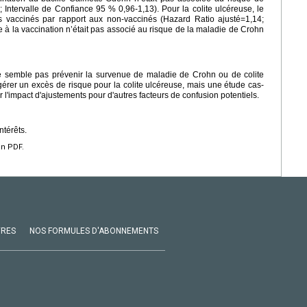
Intervalle de Confiance 95 % 0,96-1,13). Pour la colite ulcéreuse, le
ts vaccinés par rapport aux non-vaccinés (Hazard Ratio ajusté=1,14;
e à la vaccination n’était pas associé au risque de la maladie de Crohn
ne semble pas prévenir la survenue de maladie de Crohn ou de colite
gérer un excès de risque pour la colite ulcéreuse, mais une étude cas-
l'impact d'ajustements pour d'autres facteurs de confusion potentiels.
ntérêts.
en PDF.
VRES
NOS FORMULES D'ABONNEMENTS