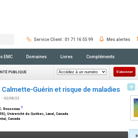
Service Client : 01 71 16 55 99
Mes alertes
Rechercher
és EMC
Domaines
Livres
Compléments
ANTÉ PUBLIQUE
S'abonner
e Calmette-Guérin et risque de maladies
n
- 02/08/22
1
-C. Rousseau
INRS), Université du Québec, Laval, Canada
réal, Canada
B