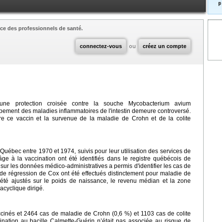
p
ce des professionnels de santé.
connectez-vous
ou
créez un compte
ir une protection croisée contre la souche Mycobacterium avium
ppement des maladies inflammatoires de l'intestin demeure controversé.
tre ce vaccin et la survenue de la maladie de Crohn et de la colite
uébec entre 1970 et 1974, suivis pour leur utilisation des services de
’âge à la vaccination ont été identifiés dans le registre québécois de
s sur les données médico-administratives a permis d'identifier les cas de
de régression de Cox ont été effectués distinctement pour maladie de
 été ajustés sur le poids de naissance, le revenu médian et la zone
 acyclique dirigé.
ccinés et 2464 cas de maladie de Crohn (0,6 %) et 1103 cas de colite
cination au bacille Calmette-Guérin n’était pas associée au risque de