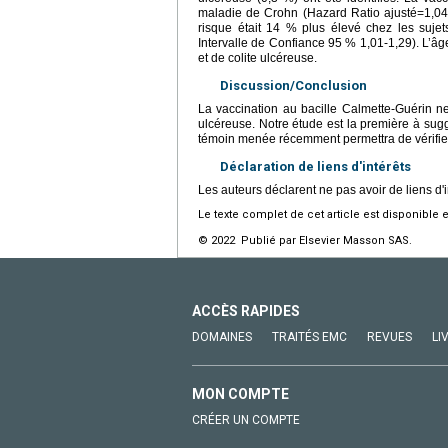
maladie de Crohn (Hazard Ratio ajusté=1,04; 
risque était 14 % plus élevé chez les suje
Intervalle de Confiance 95 % 1,01-1,29). L’âg
et de colite ulcéreuse.
Discussion/Conclusion
La vaccination au bacille Calmette-Guérin 
ulcéreuse. Notre étude est la première à sug
témoin menée récemment permettra de vérifier 
Déclaration de liens d'intérêts
Les auteurs déclarent ne pas avoir de liens d'i
Le texte complet de cet article est disponible 
© 2022 Publié par Elsevier Masson SAS.
ACCÈS RAPIDES
DOMAINES
TRAITÉS EMC
REVUES
LI
MON COMPTE
CRÉER UN COMPTE