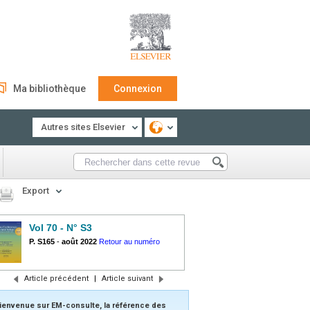
Ma bibliothèque
Connexion
Autres sites Elsevier
Export
Vol 70 - N° S3
P. S165
-
août 2022
Retour au numéro
Article précédent
|
Article suivant
ienvenue sur EM-consulte, la référence des