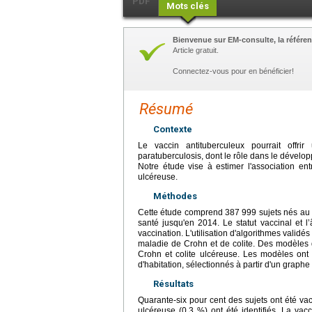
PDF
Mots clés
Bienvenue sur EM-consulte, la référen
Article gratuit.
Connectez-vous pour en bénéficier!
Résumé
Contexte
Le vaccin antituberculeux pourrait offr
paratuberculosis, dont le rôle dans le dévelo
Notre étude vise à estimer l'association en
ulcéreuse.
Méthodes
Cette étude comprend 387 999 sujets nés au Q
santé jusqu'en 2014. Le statut vaccinal et l
vaccination. L'utilisation d'algorithmes validé
maladie de Crohn et de colite. Des modèles 
Crohn et colite ulcéreuse. Les modèles ont
d'habitation, sélectionnés à partir d'un graphe
Résultats
Quarante-six pour cent des sujets ont été va
ulcéreuse (0,3 %) ont été identifiés. La vac