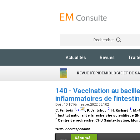
Rechercher
Actualités
Revues
Trait
REVUE D'EPIDÉMIOLOGIE ET DE S
140 - Vaccination au bacill
inflammatoires de l'intesti
Doi : 10.1016/j.respe.2022.06.102
1
,
⁎
2
1
C. Fantodji
, P. Jantchou
, H. Richard
, M.
1
Institut national de la recherche scientifique (
2
Centre de recherche, CHU Sainte-Justine, Mont
⁎
Auteur correspondant
Résumé