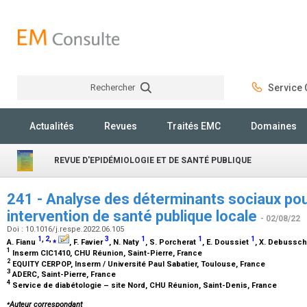
Rechercher
Service C
Rechercher
Actualités
Revues
Traités EMC
Domaines
REVUE D'EPIDÉMIOLOGIE ET DE SANTÉ PUBLIQUE
241 - Analyse des déterminants sociaux po
intervention de santé publique locale
- 02/08/22
Doi : 10.1016/j.respe.2022.06.105
1
,
2
,
⁎
3
1
1
1
A. Fianu
, F. Favier
, N. Naty
, S. Porcherat
, E. Doussiet
, X. Debussc
1
Inserm CIC1410, CHU Réunion, Saint-Pierre, France
2
EQUITY CERPOP, Inserm / Université Paul Sabatier, Toulouse, France
3
ADERC, Saint-Pierre, France
4
Service de diabétologie – site Nord, CHU Réunion, Saint-Denis, France
⁎
Auteur correspondant