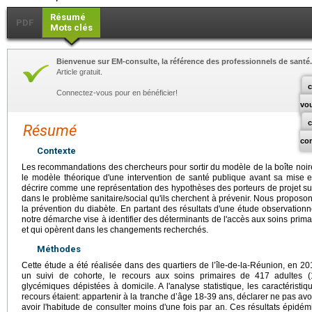
Résumé
PDF
Mots clés
Bienvenue sur EM-consulte, la référence des professionnels de santé.
Article gratuit.
c
Connectez-vous pour en bénéficier!
vo
Résumé
co
Contexte
Les recommandations des chercheurs pour sortir du modèle de la boîte noir
le modèle théorique d'une intervention de santé publique avant sa mise
décrire comme une représentation des hypothèses des porteurs de projet sur
dans le problème sanitaire/social qu'ils cherchent à prévenir. Nous proposon
la prévention du diabète. En partant des résultats d'une étude observation
notre démarche vise à identifier des déterminants de l'accès aux soins primai
et qui opèrent dans les changements recherchés.
Méthodes
Cette étude a été réalisée dans des quartiers de l’île-de-la-Réunion, en 201
un suivi de cohorte, le recours aux soins primaires de 417 adultes 
glycémiques dépistées à domicile. A l'analyse statistique, les caractérist
recours étaient: appartenir à la tranche d’âge 18-39 ans, déclarer ne pas avoir
avoir l'habitude de consulter moins d'une fois par an. Ces résultats épidémi