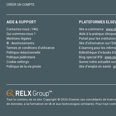
CRÉER UN COMPTE
AIDE & SUPPORT
PLATEFORMES ELSE
Contactez-nous / FAQ
Site e-commerce :
www.el
Qui sommes-nous ?
Aide à la pratique clinique
Mentions légales
Portail pour les institution
© - Avertissements
Site d'information sur l'E
Termes et conditions d'utilisation
E-learning pour les infirmi
Politique rédactionnelle
Bibliothèque d'e-books Els
Politique publicitaire
Blog special IFSI :
www.gen
Cookie settings
Suivez notre actualité sur
Politique de la vie privée
Site d'emploi en santé :
e
Tout le contenu de ce site: Copyright © 2026 Elsevier, ses concédants de licence e
de données, a la formation en IA et aux technologies similaires. Pour tout con