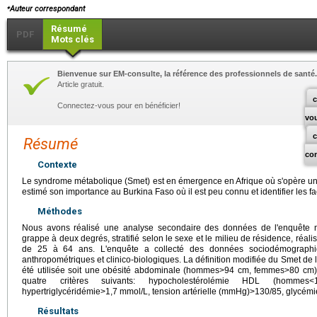
⁎
Auteur correspondant
Résumé
PDF
Mots clés
Bienvenue sur EM-consulte, la référence des professionnels de santé.
Article gratuit.
c
Connectez-vous pour en bénéficier!
vo
Résumé
co
Contexte
Le syndrome métabolique (Smet) est en émergence en Afrique où s'opère une tr
estimé son importance au Burkina Faso où il est peu connu et identifier les fa
Méthodes
Nous avons réalisé une analyse secondaire des données de l'enquête
grappe à deux degrés, stratifié selon le sexe et le milieu de résidence, réa
de 25 à 64 ans. L'enquête a collecté des données sociodémographiqu
anthropométriques et clinico-biologiques. La définition modifiée du Smet de 
été utilisée soit une obésité abdominale (hommes>94 cm, femmes>80 cm)
quatre critères suivants: hypocholestérolémie HDL (hommes
hypertriglycéridémie>1,7 mmol/L, tension artérielle (mmHg)>130/85, glycémi
Résultats