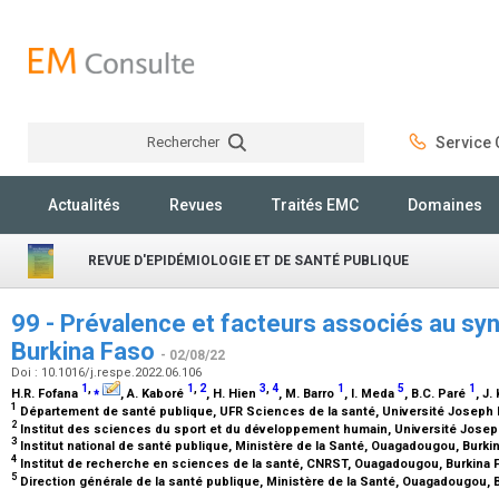
Rechercher
Service C
Rechercher
Actualités
Revues
Traités EMC
Domaines
REVUE D'EPIDÉMIOLOGIE ET DE SANTÉ PUBLIQUE
99 - Prévalence et facteurs associés au s
Burkina Faso
- 02/08/22
Doi : 10.1016/j.respe.2022.06.106
1
,
⁎
1
,
2
3
,
4
1
5
1
H.R. Fofana
, A. Kaboré
, H. Hien
, M. Barro
, I. Meda
, B.C. Paré
, J
1
Département de santé publique, UFR Sciences de la santé, Université Joseph
2
Institut des sciences du sport et du développement humain, Université Jose
3
Institut national de santé publique, Ministère de la Santé, Ouagadougou, Burk
4
Institut de recherche en sciences de la santé, CNRST, Ouagadougou, Burkina
5
Direction générale de la santé publique, Ministère de la Santé, Ouagadougou, 