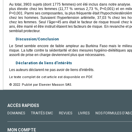
Au total, 3903 sujets (dont 1775 femmes) ont été inclus dans notre analyse
plus élevée chez les femmes (11,77 % versus 2,73 %, P<0,001) et en mili
P<0,001. Parmi ses composantes, la plus fréquente était l'hypocholestérolé
chez les hommes. Suivaient l'hypertension artérielle, 37,03 % chez les 
chez les femmes. Seul l’âge>45 ans était le facteur de risque trouvé che
ans, être marié et être instruit étaient les facteurs de risque. En revanche et 
semblait protecteur.
Discussion/Conclusion
Le Smet semble encore de faible ampleur au Burkina Faso mais le milieu
risque. La lutte contre la sédentarité et des mesures hygiéno-diététiques a
assorti de prise en charge deviennent plus que nécessaires.
Déclaration de liens d'intérêts
Les auteurs déclarent ne pas avoir de liens d'intérêts.
Le texte complet de cet article est disponible en PDF.
© 2022 Publié par Elsevier Masson SAS.
ACCÈS RAPIDES
DOMAINES
TRAITÉS EMC
REVUES
LIVRES
NOS FORMULES D'AB
MON COMPTE