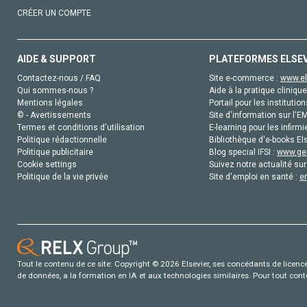
CRÉER UN COMPTE
AIDE & SUPPORT
PLATEFORMES ELSE
Contactez-nous / FAQ
Site e-commerce :
www.el
Qui sommes-nous ?
Aide à la pratique clinique
Mentions légales
Portail pour les institution
© - Avertissements
Site d'information sur l'E
Termes et conditions d'utilisation
E-learning pour les infirmi
Politique rédactionnelle
Bibliothèque d'e-books Els
Politique publicitaire
Blog special IFSI :
www.gen
Cookie settings
Suivez notre actualité sur
Politique de la vie privée
Site d'emploi en santé :
e
Tout le contenu de ce site: Copyright © 2026 Elsevier, ses concédants de licence e
de données, a la formation en IA et aux technologies similaires. Pour tout con