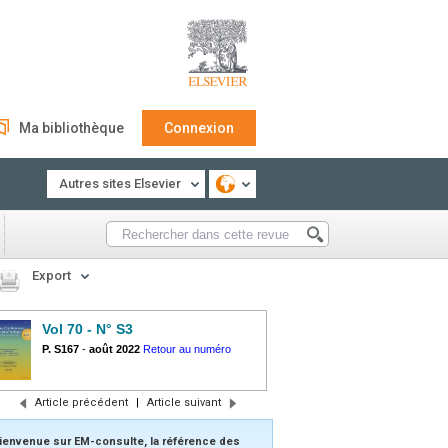
Ma bibliothèque
Connexion
Autres sites Elsevier
Export
Vol 70 - N° S3
P. S167
-
août 2022
Retour au numéro
Article précédent
|
Article suivant
ienvenue sur EM-consulte, la référence des