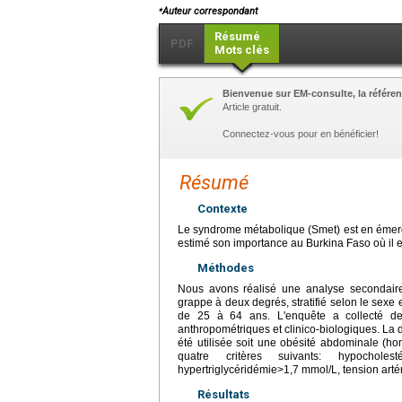
⁎
Auteur correspondant
Résumé
PDF
Mots clés
Bienvenue sur EM-consulte, la référen
Article gratuit.
Connectez-vous pour en bénéficier!
Résumé
Contexte
Le syndrome métabolique (Smet) est en émergen
estimé son importance au Burkina Faso où il est
Méthodes
Nous avons réalisé une analyse secondai
grappe à deux degrés, stratifié selon le sexe
de 25 à 64 ans. L'enquête a collecté de
anthropométriques et clinico-biologiques. La d
été utilisée soit une obésité abdominale 
quatre critères suivants: hypochol
hypertriglycéridémie>1,7 mmol/L, tension art
Résultats