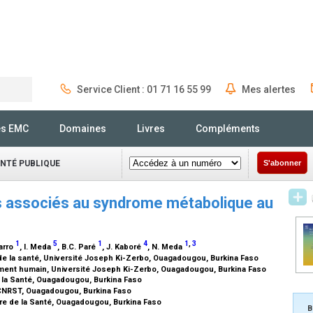
Service Client : 01 71 16 55 99
Mes alertes
Rechercher
és EMC
Domaines
Livres
Compléments
ANTÉ PUBLIQUE
S'abonner
rs associés au syndrome métabolique au
1
5
1
4
1
,
3
Barro
, I. Meda
, B.C. Paré
, J. Kaboré
, N. Meda
e la santé, Université Joseph Ki-Zerbo, Ouagadougou, Burkina Faso
ement humain, Université Joseph Ki-Zerbo, Ouagadougou, Burkina Faso
de la Santé, Ouagadougou, Burkina Faso
, CNRST, Ouagadougou, Burkina Faso
ère de la Santé, Ouagadougou, Burkina Faso
B