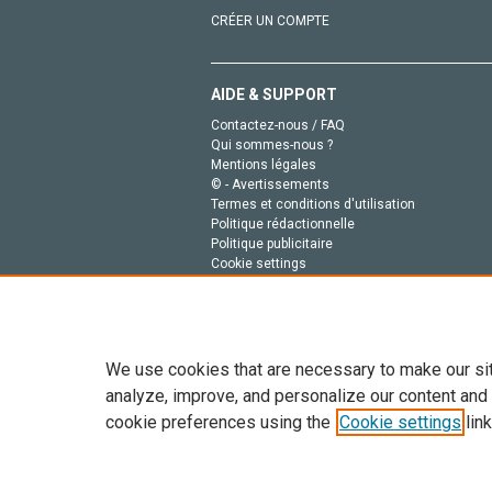
CRÉER UN COMPTE
AIDE & SUPPORT
Contactez-nous / FAQ
Qui sommes-nous ?
Mentions légales
© - Avertissements
Termes et conditions d'utilisation
Politique rédactionnelle
Politique publicitaire
Cookie settings
Politique de la vie privée
We use cookies that are necessary to make our si
analyze, improve, and personalize our content and
cookie preferences using the
Cookie settings
link
Tout le contenu de ce site: Copyright © 2026 Else
de données, a la formation en IA et aux technol