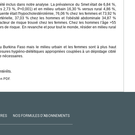
 été inclus dans notre analyse. La prévalence du Smet était de 6,84 %,
s 2,73 %, P<0,001) et en milieu urbain 16,30 % versus rural 4,86 %,
uente était l'hypocholestérolémie, 76,06 % chez les femmes et 73,92 %
artérielle, 37,03 % chez les hommes et l'obésité abdominale 34,87 %
 facteur de risque trouvé chez les femmes. Chez les hommes l’âge >55
teurs de risque. En revanche et pour tout le monde, résider en milieu rural
 Burkina Faso mais le milieu urbain et les femmes sont à plus haut
 mesures hygiéno-diététiques appropriées couplées à un dépistage ciblé
e nécessaires.
ntérêts.
en PDF.
VRES
NOS FORMULES D'ABONNEMENTS