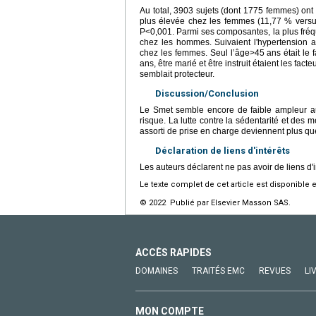
Au total, 3903 sujets (dont 1775 femmes) ont
plus élevée chez les femmes (11,77 % versu
P<0,001. Parmi ses composantes, la plus fréq
chez les hommes. Suivaient l'hypertension 
chez les femmes. Seul l’âge>45 ans était le
ans, être marié et être instruit étaient les fac
semblait protecteur.
Discussion/Conclusion
Le Smet semble encore de faible ampleur au
risque. La lutte contre la sédentarité et des
assorti de prise en charge deviennent plus qu
Déclaration de liens d'intérêts
Les auteurs déclarent ne pas avoir de liens d'i
Le texte complet de cet article est disponible 
© 2022 Publié par Elsevier Masson SAS.
ACCÈS RAPIDES
DOMAINES
TRAITÉS EMC
REVUES
LI
MON COMPTE