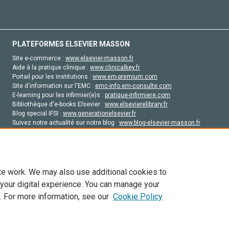
PLATEFORMES ELSEVIER MASSON
Site e-commerce :
www.elsevier-masson.fr
Aide à la pratique clinique :
www.clinicalkey.fr
Portail pour les institutions :
www.em-premium.com
Site d'information sur l'EMC :
emc-info.em-consulte.com
E-learning pour les infirmier(e)s :
pratique-infirmiere.com
Bibliothèque d'e-books Elsevier :
www.elsevierelibrary.fr
Blog special IFSI :
www.generationelsevier.fr
Suivez notre actualité sur notre blog :
www.blog-elsevier-masson.fr
Site d'emploi en santé :
emploisante.com
te work. We may also use additional cookies to
 your digital experience. You can manage your
. For more information, see our
Cookie Policy
vier, ses concédants de licence et ses contributeurs. Tout les droits sont réservés, y 
ogies similaires. Pour tout contenu en libre accès, les conditions de licence Creati