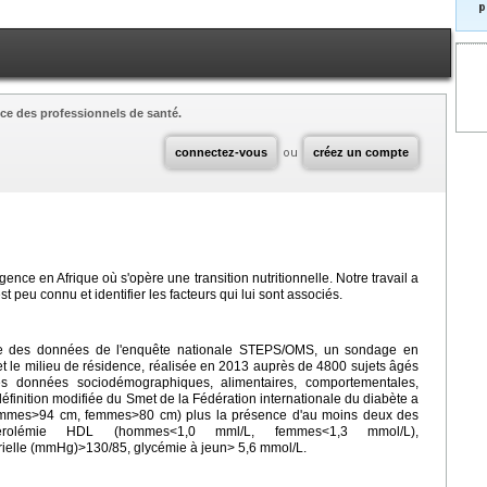
p
ce des professionnels de santé.
connectez-vous
ou
créez un compte
ce en Afrique où s'opère une transition nutritionnelle. Notre travail a
 peu connu et identifier les facteurs qui lui sont associés.
re des données de l'enquête nationale STEPS/OMS, un sondage en
 et le milieu de résidence, réalisée en 2013 auprès de 4800 sujets âgés
s données sociodémographiques, alimentaires, comportementales,
éfinition modifiée du Smet de la Fédération internationale du diabète a
(hommes>94 cm, femmes>80 cm) plus la présence d'au moins deux des
estérolémie HDL (hommes<1,0 mml/L, femmes<1,3 mmol/L),
érielle (mmHg)>130/85, glycémie à jeun> 5,6 mmol/L.