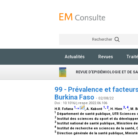
Rechercher
Actualités
Revues
Trait
REVUE D'EPIDÉMIOLOGIE ET DE S
99 - Prévalence et facteu
Burkina Faso
- 02/08/22
Doi : 10.1016/j.respe.2022.06.106
1
,
⁎
1
,
2
3
,
4
H.R. Fofana
, A. Kaboré
, H. Hien
, M. 
1
Département de santé publique, UFR Sciences d
2
Institut des sciences du sport et du développ
3
Institut national de santé publique, Ministère 
4
Institut de recherche en sciences de la santé
5
Direction générale de la santé publique, Minist