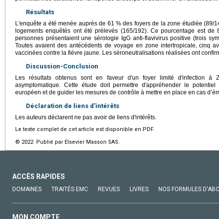
Résultats
L'enquête a été menée auprès de 61 % des foyers de la zone étudiée (89/1
logements enquêtés ont été prélevés (165/192). Ce pourcentage est de 82
personnes présentaient une sérologie IgG anti-flavivirus positive (trois s
Toutes avaient des antécédents de voyage en zone intertropicale, cinq av
vaccinées contre la fièvre jaune. Les séroneutralisations réalisées ont conf
Discussion-Conclusion
Les résultats obtenus sont en faveur d'un foyer limité d'infection
asymptomatique. Cette étude doit permettre d'appréhender le potentiel 
européen et de guider les mesures de contrôle à mettre en place en cas d’
Déclaration de liens d'intérêts
Les auteurs déclarent ne pas avoir de liens d'intérêts.
Le texte complet de cet article est disponible en PDF.
© 2022 Publié par Elsevier Masson SAS.
ACCÈS RAPIDES
DOMAINES
TRAITÉS EMC
REVUES
LIVRES
NOS FORMULES D'AB
MON COMPTE