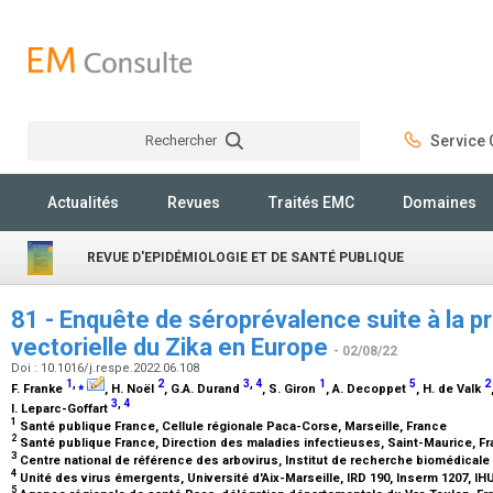
Rechercher
Service C
Rechercher
Actualités
Revues
Traités EMC
Domaines
REVUE D'EPIDÉMIOLOGIE ET DE SANTÉ PUBLIQUE
81 - Enquête de séroprévalence suite à la 
vectorielle du Zika en Europe
- 02/08/22
Doi : 10.1016/j.respe.2022.06.108
1
,
⁎
2
3
,
4
1
5
2
F. Franke
, H. Noël
, G.A. Durand
, S. Giron
, A. Decoppet
, H. de Valk
3
,
4
I. Leparc-Goffart
1
Santé publique France, Cellule régionale Paca-Corse, Marseille, France
2
Santé publique France, Direction des maladies infectieuses, Saint-Maurice, F
3
Centre national de référence des arbovirus, Institut de recherche biomédicale
4
Unité des virus émergents, Université d'Aix-Marseille, IRD 190, Inserm 1207, IH
5