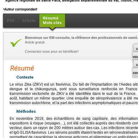
Agence régionale de santé Paca, délégation départementale du Var, Toulon, F
⁎
Auteur correspondant
Résumé
PDF
Article
Mots clés
Bienvenue sur EM-consulte, la référence des professionnels de santé.
Article gratuit.
c
Connectez-vous pour en bénéficier!
vo
Résumé
co
Contexte
Le virus Zika (ZIKV) est un flavivirus. Du fait de l'implantation de l'Aedes a
dengue et le chikungunya, sont sous surveillance renforcée en France
transmission vectorielle de ZIKV a été identifiée dans le sud de la France. 
août, habitant un même quartier. Une enquête de séroprévalence a été me
transmission autochtone, et la part des infections asymptomatiques et pauc
Méthodes
En novembre 2019, des échantillons de sang capillaire, des information
expositions à risque (voyages…), ont été collectés auprès des résidents con
vecteur, dans un rayon de 200 mètres autour des cas. Les infections récent
et IgG ELISA flavivirus. Les sérums positifs étaient testés en séroneutralisatio
permettant de caractériser la réponse anticorps et déterminer un antécédent d