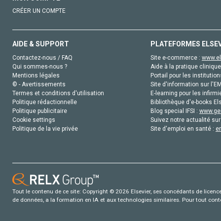
CRÉER UN COMPTE
AIDE & SUPPORT
PLATEFORMES ELSE
Contactez-nous / FAQ
Site e-commerce :
www.el
Qui sommes-nous ?
Aide à la pratique clinique
Mentions légales
Portail pour les institution
© - Avertissements
Site d'information sur l'E
Termes et conditions d'utilisation
E-learning pour les infirmi
Politique rédactionnelle
Bibliothèque d'e-books Els
Politique publicitaire
Blog special IFSI :
www.gen
Cookie settings
Suivez notre actualité sur
Politique de la vie privée
Site d'emploi en santé :
e
Tout le contenu de ce site: Copyright © 2026 Elsevier, ses concédants de licence e
de données, a la formation en IA et aux technologies similaires. Pour tout con