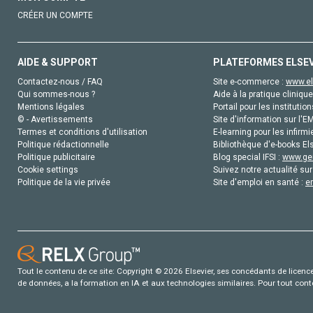
CRÉER UN COMPTE
AIDE & SUPPORT
PLATEFORMES ELSE
Contactez-nous / FAQ
Site e-commerce :
www.el
Qui sommes-nous ?
Aide à la pratique clinique
Mentions légales
Portail pour les institution
© - Avertissements
Site d'information sur l'E
Termes et conditions d'utilisation
E-learning pour les infirmi
Politique rédactionnelle
Bibliothèque d'e-books Els
Politique publicitaire
Blog special IFSI :
www.gen
Cookie settings
Suivez notre actualité sur
Politique de la vie privée
Site d'emploi en santé :
e
Tout le contenu de ce site: Copyright © 2026 Elsevier, ses concédants de licence e
de données, a la formation en IA et aux technologies similaires. Pour tout con