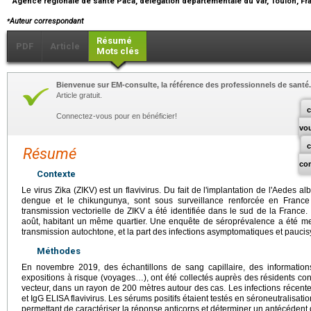
Agence régionale de santé Paca, délégation départementale du Var, Toulon, F
⁎
Auteur correspondant
Résumé
PDF
Article
Mots clés
Bienvenue sur EM-consulte, la référence des professionnels de santé.
Article gratuit.
c
Connectez-vous pour en bénéficier!
vo
Résumé
co
Contexte
Le virus Zika (ZIKV) est un flavivirus. Du fait de l'implantation de l'Aedes a
dengue et le chikungunya, sont sous surveillance renforcée en France
transmission vectorielle de ZIKV a été identifiée dans le sud de la France. 
août, habitant un même quartier. Une enquête de séroprévalence a été me
transmission autochtone, et la part des infections asymptomatiques et pauc
Méthodes
En novembre 2019, des échantillons de sang capillaire, des information
expositions à risque (voyages…), ont été collectés auprès des résidents con
vecteur, dans un rayon de 200 mètres autour des cas. Les infections récent
et IgG ELISA flavivirus. Les sérums positifs étaient testés en séroneutralisatio
permettant de caractériser la réponse anticorps et déterminer un antécédent d