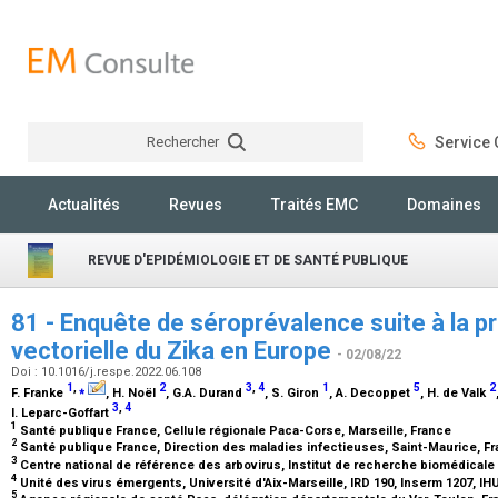
Rechercher
Service C
Rechercher
Actualités
Revues
Traités EMC
Domaines
REVUE D'EPIDÉMIOLOGIE ET DE SANTÉ PUBLIQUE
81 - Enquête de séroprévalence suite à la 
vectorielle du Zika en Europe
- 02/08/22
Doi : 10.1016/j.respe.2022.06.108
1
,
⁎
2
3
,
4
1
5
2
F. Franke
, H. Noël
, G.A. Durand
, S. Giron
, A. Decoppet
, H. de Valk
3
,
4
I. Leparc-Goffart
1
Santé publique France, Cellule régionale Paca-Corse, Marseille, France
2
Santé publique France, Direction des maladies infectieuses, Saint-Maurice, F
3
Centre national de référence des arbovirus, Institut de recherche biomédicale
4
Unité des virus émergents, Université d'Aix-Marseille, IRD 190, Inserm 1207, IH
5