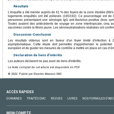
Résultats
L'enquête a été menée auprès de 61 % des foyers de la zone étudiée (89/1
logements enquêtés ont été prélevés (165/192). Ce pourcentage est de 82
personnes présentaient une sérologie IgG anti-flavivirus positive (trois s
Toutes avaient des antécédents de voyage en zone intertropicale, cinq av
vaccinées contre la fièvre jaune. Les séroneutralisations réalisées ont conf
Discussion-Conclusion
Les résultats obtenus sont en faveur d'un foyer limité d'infection
asymptomatique. Cette étude doit permettre d'appréhender le potentiel 
européen et de guider les mesures de contrôle à mettre en place en cas d’
Déclaration de liens d'intérêts
Les auteurs déclarent ne pas avoir de liens d'intérêts.
Le texte complet de cet article est disponible en PDF.
© 2022 Publié par Elsevier Masson SAS.
ACCÈS RAPIDES
DOMAINES
TRAITÉS EMC
REVUES
LIVRES
NOS FORMULES D'AB
MON COMPTE