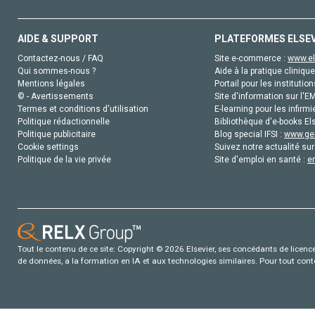
AIDE & SUPPORT
PLATEFORMES ELSE
Contactez-nous / FAQ
Site e-commerce :
www.el
Qui sommes-nous ?
Aide à la pratique clinique
Mentions légales
Portail pour les institution
© - Avertissements
Site d'information sur l'E
Termes et conditions d'utilisation
E-learning pour les infirmi
Politique rédactionnelle
Bibliothèque d'e-books Els
Politique publicitaire
Blog special IFSI :
www.gen
Cookie settings
Suivez notre actualité sur
Politique de la vie privée
Site d'emploi en santé :
e
Tout le contenu de ce site: Copyright © 2026 Elsevier, ses concédants de licence e
de données, a la formation en IA et aux technologies similaires. Pour tout con