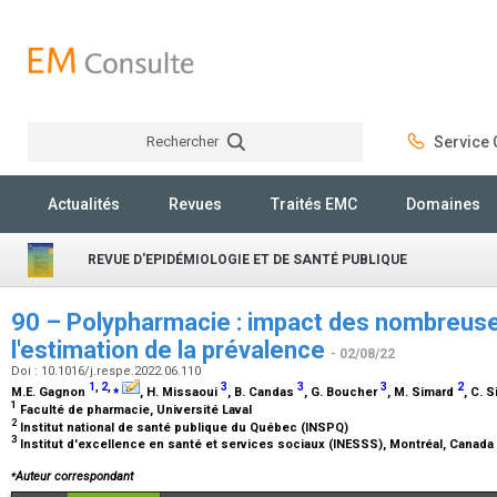
Rechercher
Service C
Rechercher
Actualités
Revues
Traités EMC
Domaines
REVUE D'EPIDÉMIOLOGIE ET DE SANTÉ PUBLIQUE
90 – Polypharmacie : impact des nombreuses
l'estimation de la prévalence
- 02/08/22
Doi : 10.1016/j.respe.2022.06.110
1
,
2
,
⁎
3
3
3
2
M.E. Gagnon
, H. Missaoui
, B. Candas
, G. Boucher
, M. Simard
, C. S
1
Faculté de pharmacie, Université Laval
2
Institut national de santé publique du Québec (INSPQ)
3
Institut d'excellence en santé et services sociaux (INESSS), Montréal, Canada
⁎
Auteur correspondant