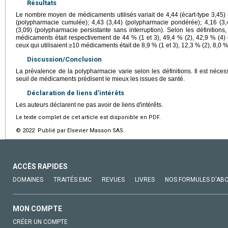
Résultats
Le nombre moyen de médicaments utilisés variait de 4,44 (écart-type 3,45) 
(polypharmacie cumulée); 4,43 (3,44) (polypharmacie pondérée); 4,16 (3,4
(3,09) (polypharmacie persistante sans interruption). Selon les définitions,
médicaments était respectivement de 44 % (1 et 3), 49,4 % (2), 42,9 % (4) 
ceux qui utilisaient ≥10 médicaments était de 8,9 % (1 et 3), 12,3 % (2), 8,0 % 
Discussion/Conclusion
La prévalence de la polypharmacie varie selon les définitions. Il est nécess
seuil de médicaments prédisent le mieux les issues de santé.
Déclaration de liens d'intérêts
Les auteurs déclarent ne pas avoir de liens d'intérêts.
Le texte complet de cet article est disponible en PDF.
© 2022 Publié par Elsevier Masson SAS.
ACCÈS RAPIDES
DOMAINES
TRAITÉS EMC
REVUES
LIVRES
NOS FORMULES D'AB
MON COMPTE
CRÉER UN COMPTE