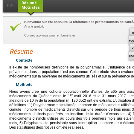
Résumé
PDF
Mots clés
Bienvenue sur EM-consulte, la référence des professionnels de santé.
Article gratuit.
c
Connectez-vous pour en bénéficier!
vo
Résumé
co
Contexte
Il existe de nombreuses définitions de la polypharmacie. L'influence de ce
prévalence dans la population n'est pas connue. Cette étude vise à évaluer l
médicaments sur la moyenne de médicaments utilisés et sur la prévalence de
Méthode
Nous avons créé une cohorte populationnelle d'aînés de ≥65 ans assu
er
médicaments du Québec entre le 1
avril 2016 et le 31 mars 2017. Les
aléatoire de 10 % de la population (n=120 652) ont été extraits. L'utilisation
définitions : 1) Polypharmacie simultanée : nombre de médicaments utilisés
cumulé : nombre de médicaments distincts sur une période de trois mois;
médicaments distincts pondérés en fonction de la durée d'exposition; 4)
médicaments distincts utilisés au cours des trois premiers mois qui étaient
mois; 5) Polypharmacie persistante sans interruption : nombre de médicamen
Des statistiques descriptives ont été réalisées.