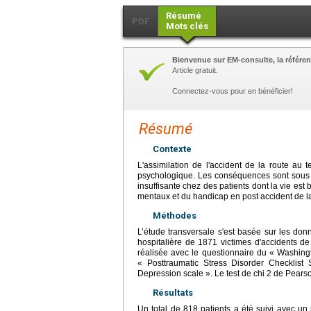
Résumé
PDF
Mots clés
Bienvenue sur EM-consulte, la référen
Article gratuit.
Connectez-vous pour en bénéficier!
Résumé
Contexte
L'assimilation de l'accident de la route au 
psychologique. Les conséquences sont sous 
insuffisante chez des patients dont la vie est
mentaux et du handicap en post accident de l
Méthodes
L’étude transversale s'est basée sur les do
hospitalière de 1871 victimes d'accidents de
réalisée avec le questionnaire du « Washingto
« Posttraumatic Stress Disorder Checklist 
Depression scale ». Le test de chi 2 de Pearso
Résultats
Un total de 818 patients a été suivi avec u