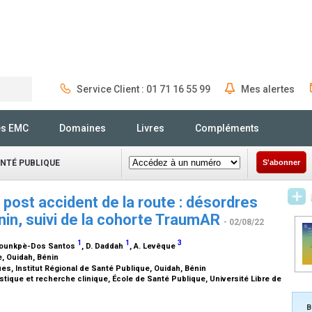
Service Client : 01 71 16 55 99
Mes alertes
Rechercher
és EMC
Domaines
Livres
Compléments
ANTÉ PUBLIQUE
S'abonner
 post accident de la route : désordres
in, suivi de la cohorte TraumAR
- 02/08/22
1
1
3
 Hounkpè-Dos Santos
, D. Daddah
, A. Levêque
e, Ouidah, Bénin
es, Institut Régional de Santé Publique, Ouidah, Bénin
tique et recherche clinique, École de Santé Publique, Université Libre de
B