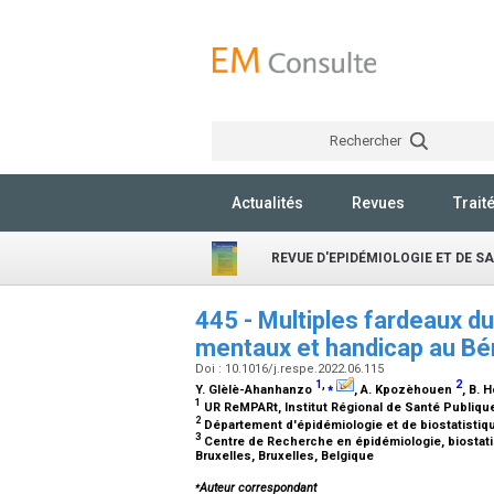
Rechercher
Actualités
Revues
Trait
REVUE D'EPIDÉMIOLOGIE ET DE S
445 - Multiples fardeaux du
mentaux et handicap au Bén
Doi : 10.1016/j.respe.2022.06.115
1
,
⁎
2
Y. Glèlè-Ahanhanzo
, A. Kpozèhouen
, B.
1
UR ReMPARt, Institut Régional de Santé Publiqu
2
Département d'épidémiologie et de biostatistiqu
3
Centre de Recherche en épidémiologie, biostatis
Bruxelles, Bruxelles, Belgique
⁎
Auteur correspondant