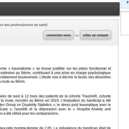
p
ce des professionnels de santé.
connectez-vous
ou
créez un compte
terme « traumatisme » se trouve justifiée sur les plans fonctionnel et
estimées au Bénin, contribuant à une prise en charge psychologique
 brutalement bouleversée. L’étude vise à décrire le faciès des désordres
a route au Bénin.
nnées de suivi à 12 mois des patients de la cohorte TraumAR, cohorte
 la route, recrutés au Bénin en 2019. L’évaluation du handicap a été
n Group on Disability Statistics »; le stress post traumatique avec le
Scale », l'anxiété et la dépression avec le « Hospital Anxiety and
n a été utilisé pour les comparaisons.
n sex-ratio homme-femme de 2,65. La prévalence du handicap était de