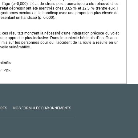
 l’âge (p=0,000). L’état de stress post traumatique a été retrouvé chez
l’état dépressif ont été identifiés chez 33,5 % et 12,5 % d'entre eux. Il
les syndromes mentaux et le handicap avec une proportion plus élevée de
résentant un handicap (p=0,000).
, ces résultats montrent la nécessité d'une intégration précoce du volet
ne approche plus inclusive. Dans le contexte béninois d'insuffisance
re mis sur les personnes pour qui l'accident de la route a résulté en un
elle vulnérabilité.
ntérêts.
en PDF.
VRES
NOS FORMULES D'ABONNEMENTS