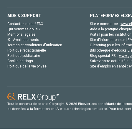
AIDE & SUPPORT
PLATEFORMES ELSE
Contactez-nous / FAQ
Site e-commerce :
www.el
Qui sommes-nous ?
Aide à la pratique clinique
Mentions légales
Portail pour les institution
© - Avertissements
Site d'information sur l'E
Termes et conditions d'utilisation
E-learning pour les infirmi
Politique rédactionnelle
Bibliothèque d'e-books Els
Politique publicitaire
Blog special IFSI :
www.gen
Cookie settings
Suivez notre actualité sur
Politique de la vie privée
Site d'emploi en santé :
e
Tout le contenu de ce site: Copyright © 2026 Elsevier, ses concédants de licence e
de données, a la formation en IA et aux technologies similaires. Pour tout con