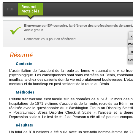
Résumé
PDF
Mots clés
Bienvenue sur EM-consulte, la référence des professionnels de santé.
Article gratuit.
c
Connectez-vous pour en bénéficier!
vo
Résumé
co
Contexte
L'assimilation de l'accident de la route au terme « traumatisme » se trouv
psychologique. Les conséquences sont sous estimées au Bénin, contribua
insuffisante chez des patients dont la vie est brutalement bouleversée. L’étu
mentaux et du handicap en post accident de la route au Bénin.
Méthodes
L’étude transversale s'est basée sur les données de suivi à 12 mois des 
hospitalière de 1871 victimes d'accidents de la route, recrutés au Bénin 
réalisée avec le questionnaire du « Washington Group on Disability Statisti
« Posttraumatic Stress Disorder Checklist Scale », l'anxiété et la dép
Depression scale ». Le test de chi 2 de Pearson a été utilisé pour les compar
Résultats
Un total de 818 patients a été suivi avec un sex-ratio homme-femme de 2,