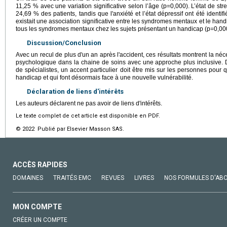
11,25 % avec une variation significative selon l’âge (p=0,000). L’état de st
24,69 % des patients, tandis que l'anxiété et l’état dépressif ont été identif
existait une association significative entre les syndromes mentaux et le han
tous les syndromes mentaux chez les sujets présentant un handicap (p=0,00
Discussion/Conclusion
Avec un recul de plus d'un an après l'accident, ces résultats montrent la néc
psychologique dans la chaine de soins avec une approche plus inclusive. D
de spécialistes, un accent particulier doit être mis sur les personnes pour q
handicap et qui font désormais face à une nouvelle vulnérabilité.
Déclaration de liens d'intérêts
Les auteurs déclarent ne pas avoir de liens d'intérêts.
Le texte complet de cet article est disponible en PDF.
© 2022 Publié par Elsevier Masson SAS.
ACCÈS RAPIDES
DOMAINES
TRAITÉS EMC
REVUES
LIVRES
NOS FORMULES D'AB
MON COMPTE
CRÉER UN COMPTE