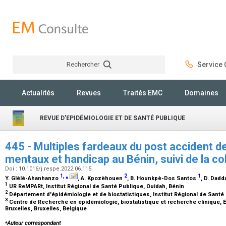
Rechercher
Service C
Rechercher
Actualités
Revues
Traités EMC
Domaines
REVUE D'EPIDÉMIOLOGIE ET DE SANTÉ PUBLIQUE
445 - Multiples fardeaux du post accident de
mentaux et handicap au Bénin, suivi de la 
Doi : 10.1016/j.respe.2022.06.115
1
,
⁎
2
1
Y. Glèlè-Ahanhanzo
, A. Kpozèhouen
, B. Hounkpè-Dos Santos
, D. Dad
1
UR ReMPARt, Institut Régional de Santé Publique, Ouidah, Bénin
2
Département d'épidémiologie et de biostatistiques, Institut Régional de Santé
3
Centre de Recherche en épidémiologie, biostatistique et recherche clinique, É
Bruxelles, Bruxelles, Belgique
⁎
Auteur correspondant