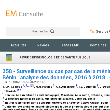
Rechercher
Service C
Rechercher
Actualités
Revues
Traités EMC
Domaines
REVUE D'EPIDÉMIOLOGIE ET DE SANTÉ PUBLIQUE
358 - Surveillance au cas par cas de la mén
Bénin : analyse des données, 2016 à 2018
- 
Doi : 10.1016/j.respe.2022.06.117
1
,
2
,
⁎
3
4
4
T.P.M. Godjedo
, M.N. Paraiso
, A.J. Agbankpe
, T.V. Dougnon
, C. Deg
2
,
4
H. Bankole
1
Service de surveillance épidémiologique, Ministère de la santé, Cotonou, Bén
2
Laboratoire national de santé, Ministère de la santé, Cotonou, Bénin
3
Institut régional de santé publique, Université d'Abomey-Calavi, Ouidah, Bénin
4
Unité de recherche en microbiologie appliquée et pharmacologie des substanc
biologie appliquée, École polytechnique d'Abomey-Calavi, Université d'Abomey-