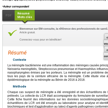
⁎
Auteur correspondant
Résumé
PDF
Mots clés
Bienvenue sur EM-consulte, la référence des professionnels de santé.
Article gratuit.
c
Connectez-vous pour en bénéficier!
vo
Résumé
co
Contexte
La méningite bactérienne est une inflammation des méninges causée princi
Neisseria meningitidis, Streptococcus pneumoniae et Haemophilus influenzae
nasopharyngées émises par les porteurs. La méningite est un problème d
tous les pays de la ceinture africaine de la méningite. Cette étude vise
épidémiologique de la méningite au Bénin de 2016 à 2018.
Méthode
Chaque cas suspect de méningite a été enregistré et des échantillons de 
prélevés. La collecte du LCR était accompagnée du formulaire de surveillan
Cette fiche fournit des informations sur les données sociodémographiqu
échantillons de LCR ont été envoyés au laboratoire pour analyse et identif
biochimiques et test d'agglutination au latex) d'agents pathogènes conform