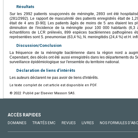
Résultats
Sur les 2992 patients soupçonnés de méningite, 2893 ont été hospitalis
(281/2992). Le rapport de masculinité des patients enregistrés était de 
était de 4 ans [0-90]. Les patients âgés de moins de 5 ans étaient les p
diminution de l'incidence de la méningite pour 100 000 habitants (6,
échantillons de LCR prélevés, 899 espèces bactériennes pathogènes étai
représentées sont S. pneumoniae (63,4 %), N. meningitidis (24,4 %) et H. inf
Discussion/Conclusion
La fréquence de la méningite bactérienne dans la région nord a augm
Cependant, des décès ont été aussi enregistrés dans les départements du S
surveillance épidémiologique sur l'ensemble du territoire national.
Déclaration de liens d'intérêts
Les auteurs déclarent ne pas avoir de liens d'intérêts.
Le texte complet de cet article est disponible en PDF.
© 2022 Publié par Elsevier Masson SAS.
ACCÈS RAPIDES
DOMAINES
TRAITÉS EMC
REVUES
LIVRES
NOS FORMULES D'AB