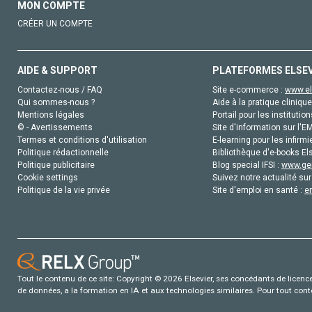
MON COMPTE
CRÉER UN COMPTE
AIDE & SUPPORT
PLATEFORMES ELSE
Contactez-nous / FAQ
Site e-commerce :
www.el
Qui sommes-nous ?
Aide à la pratique clinique
Mentions légales
Portail pour les institution
© - Avertissements
Site d'information sur l'E
Termes et conditions d'utilisation
E-learning pour les infirmi
Politique rédactionnelle
Bibliothèque d'e-books Els
Politique publicitaire
Blog special IFSI :
www.gen
Cookie settings
Suivez notre actualité sur
Politique de la vie privée
Site d'emploi en santé :
e
Tout le contenu de ce site: Copyright © 2026 Elsevier, ses concédants de licence e
de données, a la formation en IA et aux technologies similaires. Pour tout con