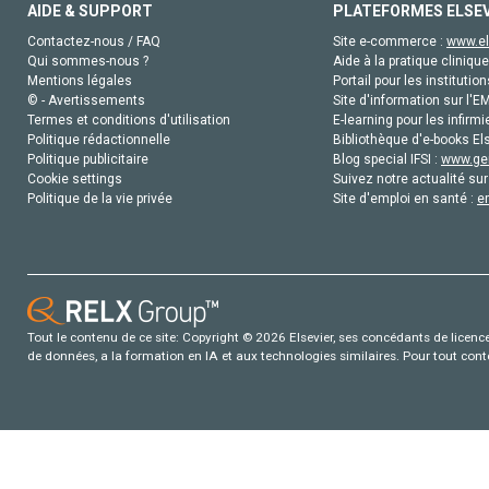
AIDE & SUPPORT
PLATEFORMES ELSE
Contactez-nous / FAQ
Site e-commerce :
www.el
Qui sommes-nous ?
Aide à la pratique clinique
Mentions légales
Portail pour les institution
© - Avertissements
Site d'information sur l'E
Termes et conditions d'utilisation
E-learning pour les infirmi
Politique rédactionnelle
Bibliothèque d'e-books Els
Politique publicitaire
Blog special IFSI :
www.gen
Cookie settings
Suivez notre actualité sur
Politique de la vie privée
Site d'emploi en santé :
e
Tout le contenu de ce site: Copyright © 2026 Elsevier, ses concédants de licence e
de données, a la formation en IA et aux technologies similaires. Pour tout con