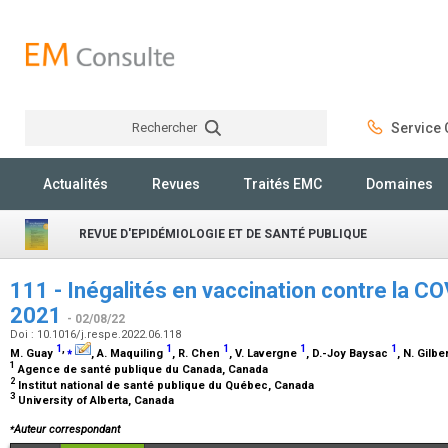
Rechercher
Service C
Rechercher
Actualités
Revues
Traités EMC
Domaines
REVUE D'EPIDÉMIOLOGIE ET DE SANTÉ PUBLIQUE
111 - Inégalités en vaccination contre la 
2021
- 02/08/22
Doi : 10.1016/j.respe.2022.06.118
1
,
⁎
1
1
1
1
M. Guay
, A. Maquiling
, R. Chen
, V. Lavergne
, D.-Joy Baysac
, N. Gilbe
1
Agence de santé publique du Canada, Canada
2
Institut national de santé publique du Québec, Canada
3
University of Alberta, Canada
⁎
Auteur correspondant