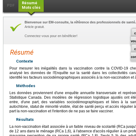
Résumé
PDF
Mots clés
Bienvenue sur EM-consulte, la référence des professionnels de santé.
Article gratuit.
c
Connectez-vous pour en bénéficier!
vo
Résumé
co
Contexte
Pour mesurer les inégalités dans la vaccination contre la COVID-19 c
analysé les données de l'Enquête sur la santé dans les collectivités c
identifié les facteurs sociodémographiques associés à la non-vaccination et à 
Méthodes
Les données proviennent d'une enquête annuelle transversale et représen
Statistique Canada. Des modèles de régression logistique ajustés ont été
entre, d'une part, des variables sociodémographiques et liées à la santé
autochtone, statut de minorité visible, état de santé perçu et accès régulier 
part la non-vaccination et l'intention de ne pas se faire vacciner.
Résultats
La non-vaccination était associée à un faible niveau de scolarité (RCa jusqu
de 12 ans dans le ménage (RCa 1,6), à l'absence d'accès régulier à un prof
mauvaise perception de sa propre santé (RCa 1,8). Seuls 5 % des adultes