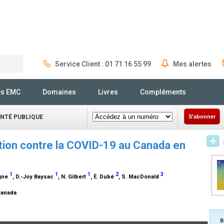
Service Client : 01 71 16 55 99
Mes alertes
Rechercher
és EMC
Domaines
Livres
Compléments
ANTÉ PUBLIQUE
S'abonner
ation contre la COVID-19 au Canada en
1
1
1
2
3
rgne
, D.-Joy Baysac
, N. Gilbert
, È. Dubé
, S. MacDonald
 Canada
B