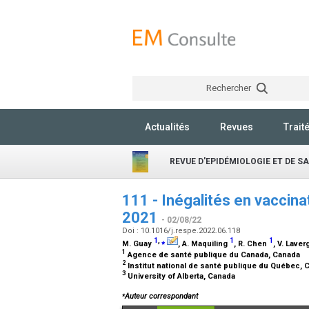
Rechercher
Actualités
Revues
Trait
REVUE D'EPIDÉMIOLOGIE ET DE S
111 - Inégalités en vaccin
2021
- 02/08/22
Doi : 10.1016/j.respe.2022.06.118
1
,
⁎
1
1
M. Guay
, A. Maquiling
, R. Chen
, V. Lave
1
Agence de santé publique du Canada, Canada
2
Institut national de santé publique du Québec,
3
University of Alberta, Canada
⁎
Auteur correspondant