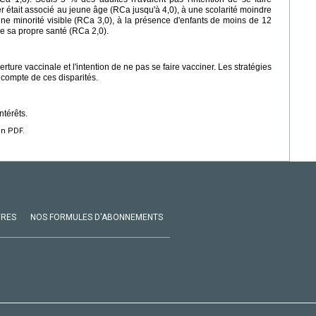
ner était associé au jeune âge (RCa jusqu'à 4,0), à une scolarité moindre
ne minorité visible (RCa 3,0), à la présence d'enfants de moins de 12
e sa propre santé (RCa 2,0).
ture vaccinale et l'intention de ne pas se faire vacciner. Les stratégies
 compte de ces disparités.
ntérêts.
en PDF.
VRES
NOS FORMULES D'ABONNEMENTS