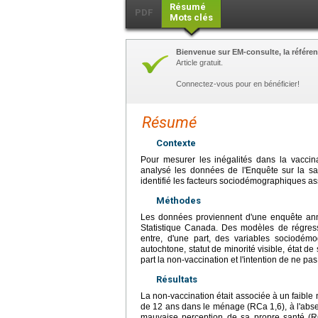
Résumé
PDF
Mots clés
Bienvenue sur EM-consulte, la référen
Article gratuit.
Connectez-vous pour en bénéficier!
Résumé
Contexte
Pour mesurer les inégalités dans la vacci
analysé les données de l'Enquête sur la sa
identifié les facteurs sociodémographiques asso
Méthodes
Les données proviennent d'une enquête annu
Statistique Canada. Des modèles de régressi
entre, d'une part, des variables sociodémog
autochtone, statut de minorité visible, état de
part la non-vaccination et l'intention de ne pas
Résultats
La non-vaccination était associée à un faible 
de 12 ans dans le ménage (RCa 1,6), à l'abse
mauvaise perception de sa propre santé (RC