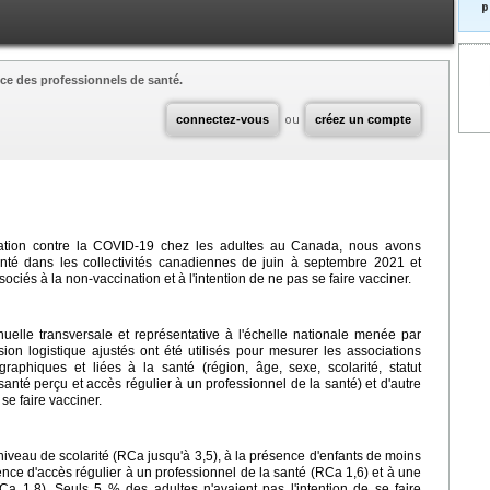
p
ce des professionnels de santé.
connectez-vous
ou
créez un compte
nation contre la COVID-19 chez les adultes au Canada, nous avons
nté dans les collectivités canadiennes de juin à septembre 2021 et
ciés à la non-vaccination et à l'intention de ne pas se faire vacciner.
elle transversale et représentative à l'échelle nationale menée par
on logistique ajustés ont été utilisés pour mesurer les associations
raphiques et liées à la santé (région, âge, sexe, scolarité, statut
 santé perçu et accès régulier à un professionnel de la santé) et d'autre
 se faire vacciner.
niveau de scolarité (RCa jusqu'à 3,5), à la présence d'enfants de moins
nce d'accès régulier à un professionnel de la santé (RCa 1,6) et à une
a 1,8). Seuls 5 % des adultes n'avaient pas l'intention de se faire