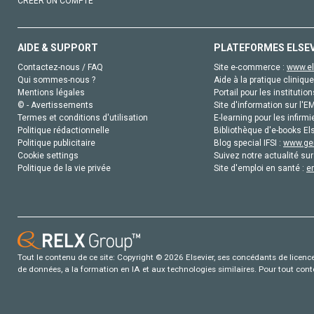
CRÉER UN COMPTE
AIDE & SUPPORT
PLATEFORMES ELSE
Contactez-nous / FAQ
Site e-commerce :
www.el
Qui sommes-nous ?
Aide à la pratique clinique
Mentions légales
Portail pour les institution
© - Avertissements
Site d'information sur l'E
Termes et conditions d'utilisation
E-learning pour les infirmi
Politique rédactionnelle
Bibliothèque d'e-books Els
Politique publicitaire
Blog special IFSI :
www.gen
Cookie settings
Suivez notre actualité sur
Politique de la vie privée
Site d'emploi en santé :
e
Tout le contenu de ce site: Copyright © 2026 Elsevier, ses concédants de licence e
de données, a la formation en IA et aux technologies similaires. Pour tout con