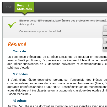
Résumé
PDF
Mots clés
Bienvenue sur EM-consulte, la référence des professionnels de santé.
Article gratuit.
c
Connectez-vous pour en bénéficier!
vo
Résumé
co
Contexte
La pertinence thématique de la thèse tunisienne de doctorat en médecin
aussi « Santé publique », n'a pas été encore étudiée. L'objectif de ce travail
des thèses tunisiennes en « Médecine préventive et communautaire » et 
schémas d’étude.
Méthodes
Il s'agit d'une étude descriptive portant sur l'ensemble des thèses 
communautaire, soutenues dans les quatre facultés Tunisiennes (Tunis, So
quarante dernières années (1980-2019). Les thématiques de recherche ont é
types d'études ont été classés selon la taxonomie classique des études cli
Based-Medicine ».
Résultats
Au total, 595 thèses de doctorat en médecine ont été identifiés avec une