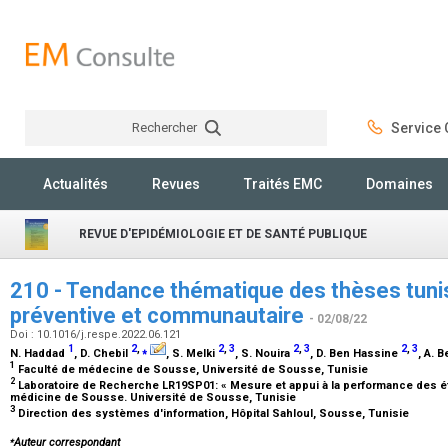
Rechercher
Service C
Rechercher
Actualités
Revues
Traités EMC
Domaines
REVUE D'EPIDÉMIOLOGIE ET DE SANTÉ PUBLIQUE
210 - Tendance thématique des thèses tun
préventive et communautaire
- 02/08/22
Doi : 10.1016/j.respe.2022.06.121
1
2
,
⁎
2
,
3
2
,
3
2
,
3
N. Haddad
, D. Chebil
, S. Melki
, S. Nouira
, D. Ben Hassine
, A. 
1
Faculté de médecine de Sousse, Université de Sousse, Tunisie
2
Laboratoire de Recherche LR19SP01: « Mesure et appui à la performance des é
médicine de Sousse. Université de Sousse, Tunisie
3
Direction des systèmes d'information, Hôpital Sahloul, Sousse, Tunisie
⁎
Auteur correspondant