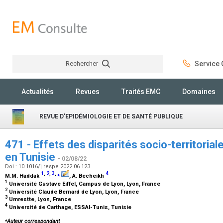
Rechercher
Service C
Rechercher
Actualités
Revues
Traités EMC
Domaines
REVUE D'EPIDÉMIOLOGIE ET DE SANTÉ PUBLIQUE
471 - Effets des disparités socio-territoriale
en Tunisie
- 02/08/22
Doi : 10.1016/j.respe.2022.06.123
1
,
2
,
3
,
⁎
4
M.M. Haddak
, A. Becheikh
1
Université Gustave Eiffel, Campus de Lyon, Lyon, France
2
Université Claude Bernard de Lyon, Lyon, France
3
Umrestte, Lyon, France
4
Université de Carthage, ESSAI-Tunis, Tunisie
⁎
Auteur correspondant