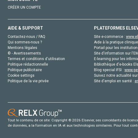
CRÉER UN COMPTE
AIDE & SUPPORT
PLATEFORMES ELSE
Contactez-nous / FAQ
Site e-commerce :
www.el
Qui sommes-nous ?
Aide à la pratique clinique
Mentions légales
Portail pour les institution
© - Avertissements
Site d'information sur l'E
Termes et conditions d'utilisation
E-learning pour les infirmi
Politique rédactionnelle
Bibliothèque d'e-books Els
Politique publicitaire
Blog special IFSI :
www.gen
Cookie settings
Suivez notre actualité sur
Politique de la vie privée
Site d'emploi en santé :
e
Tout le contenu de ce site: Copyright © 2026 Elsevier, ses concédants de licence e
de données, a la formation en IA et aux technologies similaires. Pour tout con