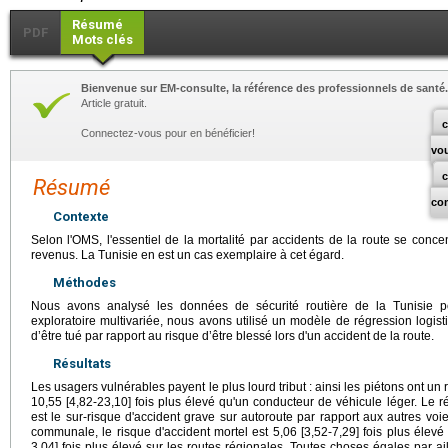
Résumé
PDF
Mots clés
Bienvenue sur EM-consulte, la référence des professionnels de santé.
Article gratuit.
c
Connectez-vous pour en bénéficier!
vo
Résumé
co
Contexte
Selon l'OMS, l'essentiel de la mortalité par accidents de la route se conc
revenus. La Tunisie en est un cas exemplaire à cet égard.
Méthodes
Nous avons analysé les données de sécurité routière de la Tunisie 
exploratoire multivariée, nous avons utilisé un modèle de régression logist
d’être tué par rapport au risque d’être blessé lors d'un accident de la route.
Résultats
Les usagers vulnérables payent le plus lourd tribut : ainsi les piétons ont un
10,55 [4,82-23,10] fois plus élevé qu'un conducteur de véhicule léger. Le ré
est le sur-risque d'accident grave sur autoroute par rapport aux autres voie
communale, le risque d'accident mortel est 5,06 [3,52-7,29] fois plus élevé s
3,04] fois plus élevé sur les routes régionales. Toutes choses égales par aill