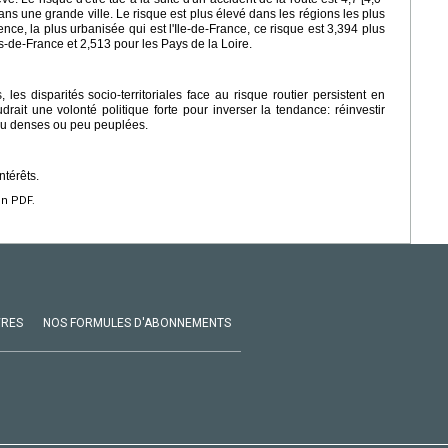
ns une grande ville. Le risque est plus élevé dans les régions les plus
rence, la plus urbanisée qui est l'Ile-de-France, ce risque est 3,394 plus
-de-France et 2,513 pour les Pays de la Loire.
, les disparités socio-territoriales face au risque routier persistent en
ait une volonté politique forte pour inverser la tendance: réinvestir
peu denses ou peu peuplées.
ntérêts.
en PDF.
VRES
NOS FORMULES D'ABONNEMENTS