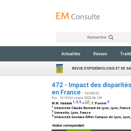
Rechercher
Actualités
Revues
Trait
REVUE D'EPIDÉMIOLOGIE ET DE S
472 - Impact des disparités 
en France
- 02/08/22
Doi : 10.1016/j.respe.2022.06.124
1
,
2
,
3
,
⁎
2
M.M. Haddak
, T. Ponnet
1
Université Claude Bernard de Lyon, Lyon, Franc
2
Umrestte, Lyon, France
3
Université Gustave Eiffel-Campus de Lyon, Lyon
⁎
Auteur correspondant