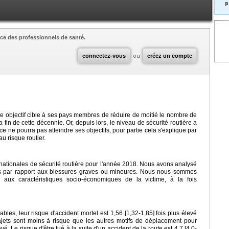
p
ce des professionnels de santé.
connectez-vous
ou
créez un compte
 objectif cible à ses pays membres de réduire de moitié le nombre de
a fin de cette décennie. Or, depuis lors, le niveau de sécurité routière a
ce ne pourra pas atteindre ses objectifs, pour partie cela s'explique par
au risque routier.
 nationales de sécurité routière pour l'année 2018. Nous avons analysé
les par rapport aux blessures graves ou mineures. Nous nous sommes
s aux caractéristiques socio-économiques de la victime, à la fois
les, leur risque d'accident mortel est 1,56 [1,32-1,85] fois plus élevé
ajets sont moins à risque que les autres motifs de déplacement pour
vé. Le risque d'être tué à la suite d'un accident de la route est 4,7 [4,0-