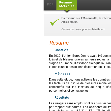
Résumé
PDF
Mots clés
Bienvenue sur EM-consulte, la référen
Article gratuit.
Connectez-vous pour en bénéficier!
Résumé
Contexte
En 2010, l'Union Européenne avait fixé comme
tués et de blessés graves sur leurs routes, à l
stagné en France, il est donc clair que la Fran
la persistance des disparités territoriales face 
Méthodes
Dans cette étude, nous utilisons les données
les facteurs de risque de blessures mortel
concentrés sur les facteurs de risque lié
personnelles et contextuelles.
Résultats
Les usagers sans emploi sont les plus vulnérab
par rapport aux cadres. Les accidents de tr
lesquels le risque est 1,31 [1,17-1,47] plus éle