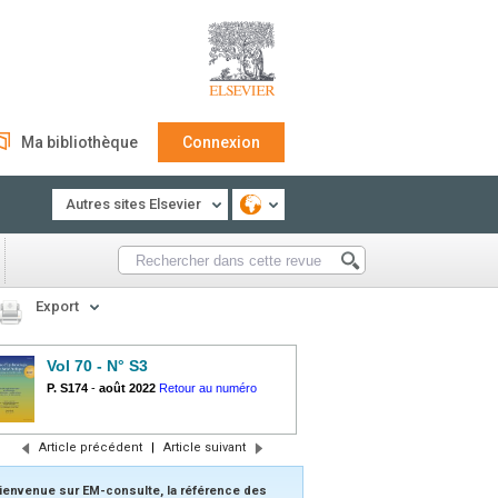
Ma bibliothèque
Connexion
Autres sites Elsevier
Export
Vol 70 - N° S3
P. S174
-
août 2022
Retour au numéro
Article précédent
|
Article suivant
ienvenue sur EM-consulte, la référence des