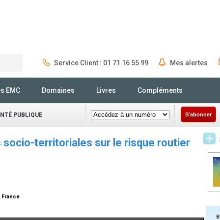
Service Client : 01 71 16 55 99
Mes alertes
Rechercher
és EMC
Domaines
Livres
Compléments
ANTÉ PUBLIQUE
S'abonner
socio-territoriales sur le risque routier
e
, France
B