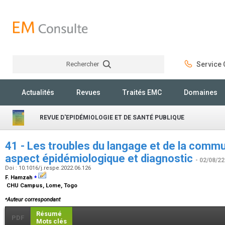
Rechercher
Service C
Rechercher
Actualités
Revues
Traités EMC
Domaines
REVUE D'EPIDÉMIOLOGIE ET DE SANTÉ PUBLIQUE
41 - Les troubles du langage et de la commu
aspect épidémiologique et diagnostic
- 02/08/22
Doi : 10.1016/j.respe.2022.06.126
⁎
F. Hamzah
CHU Campus, Lome, Togo
⁎
Auteur correspondant
Résumé
PDF
Mots clés