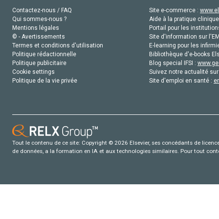
Contactez-nous / FAQ
Site e-commerce :
www.el
Qui sommes-nous ?
Aide à la pratique clinique
Mentions légales
Portail pour les institution
© - Avertissements
Site d'information sur l'E
Termes et conditions d'utilisation
E-learning pour les infirmi
Politique rédactionnelle
Bibliothèque d'e-books Els
Politique publicitaire
Blog special IFSI :
www.gen
Cookie settings
Suivez notre actualité sur
Politique de la vie privée
Site d'emploi en santé :
e
Tout le contenu de ce site: Copyright © 2026 Elsevier, ses concédants de licence e
de données, a la formation en IA et aux technologies similaires. Pour tout con