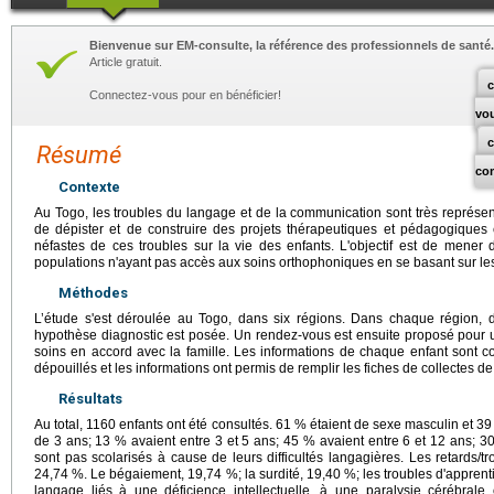
Bienvenue sur EM-consulte, la référence des professionnels de santé.
Article gratuit.
c
Connectez-vous pour en bénéficier!
vo
Résumé
co
Contexte
Au Togo, les troubles du langage et de la communication sont très représen
de dépister et de construire des projets thérapeutiques et pédagogiques e
néfastes de ces troubles sur la vie des enfants. L'objectif est de mener
populations n'ayant pas accès aux soins orthophoniques en se basant sur les
Méthodes
L’étude s'est déroulée au Togo, dans six régions. Dans chaque région, 
hypothèse diagnostic est posée. Un rendez-vous est ensuite proposé pour u
soins en accord avec la famille. Les informations de chaque enfant sont co
dépouillés et les informations ont permis de remplir les fiches de collectes d
Résultats
Au total, 1160 enfants ont été consultés. 61 % étaient de sexe masculin et 3
de 3 ans; 13 % avaient entre 3 et 5 ans; 45 % avaient entre 6 et 12 ans; 3
sont pas scolarisés à cause de leurs difficultés langagières. Les retards/
24,74 %. Le bégaiement, 19,74 %; la surdité, 19,40 %; les troubles d'apprent
langage liés à une déficience intellectuelle, à une paralysie cérébrale