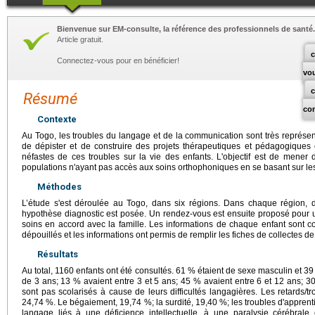
Bienvenue sur EM-consulte, la référence des professionnels de santé.
Article gratuit.
c
Connectez-vous pour en bénéficier!
vo
Résumé
co
Contexte
Au Togo, les troubles du langage et de la communication sont très représen
de dépister et de construire des projets thérapeutiques et pédagogiques e
néfastes de ces troubles sur la vie des enfants. L'objectif est de mener
populations n'ayant pas accès aux soins orthophoniques en se basant sur les
Méthodes
L’étude s'est déroulée au Togo, dans six régions. Dans chaque région, 
hypothèse diagnostic est posée. Un rendez-vous est ensuite proposé pour u
soins en accord avec la famille. Les informations de chaque enfant sont co
dépouillés et les informations ont permis de remplir les fiches de collectes d
Résultats
Au total, 1160 enfants ont été consultés. 61 % étaient de sexe masculin et 3
de 3 ans; 13 % avaient entre 3 et 5 ans; 45 % avaient entre 6 et 12 ans; 3
sont pas scolarisés à cause de leurs difficultés langagières. Les retards/
24,74 %. Le bégaiement, 19,74 %; la surdité, 19,40 %; les troubles d'apprent
langage liés à une déficience intellectuelle, à une paralysie cérébrale