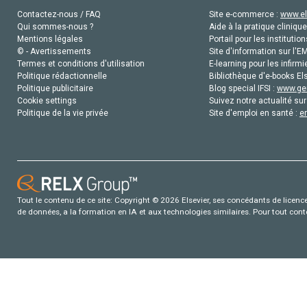
Contactez-nous / FAQ
Site e-commerce :
www.el
Qui sommes-nous ?
Aide à la pratique clinique
Mentions légales
Portail pour les institution
© - Avertissements
Site d'information sur l'E
Termes et conditions d'utilisation
E-learning pour les infirmi
Politique rédactionnelle
Bibliothèque d'e-books Els
Politique publicitaire
Blog special IFSI :
www.gen
Cookie settings
Suivez notre actualité sur
Politique de la vie privée
Site d'emploi en santé :
e
Tout le contenu de ce site: Copyright © 2026 Elsevier, ses concédants de licence e
de données, a la formation en IA et aux technologies similaires. Pour tout con