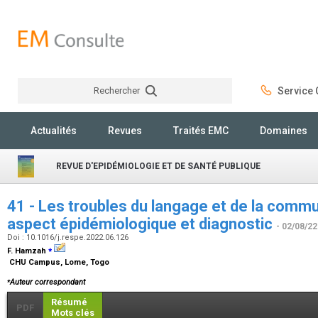
Rechercher
Service C
Rechercher
Actualités
Revues
Traités EMC
Domaines
REVUE D'EPIDÉMIOLOGIE ET DE SANTÉ PUBLIQUE
41 - Les troubles du langage et de la commu
aspect épidémiologique et diagnostic
- 02/08/22
Doi : 10.1016/j.respe.2022.06.126
⁎
F. Hamzah
CHU Campus, Lome, Togo
⁎
Auteur correspondant
Résumé
PDF
Mots clés