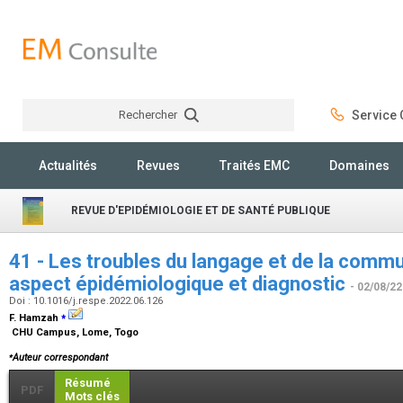
Rechercher
Service C
Rechercher
Actualités
Revues
Traités EMC
Domaines
REVUE D'EPIDÉMIOLOGIE ET DE SANTÉ PUBLIQUE
41 - Les troubles du langage et de la commu
aspect épidémiologique et diagnostic
- 02/08/22
Doi : 10.1016/j.respe.2022.06.126
⁎
F. Hamzah
CHU Campus, Lome, Togo
⁎
Auteur correspondant
Résumé
PDF
Mots clés