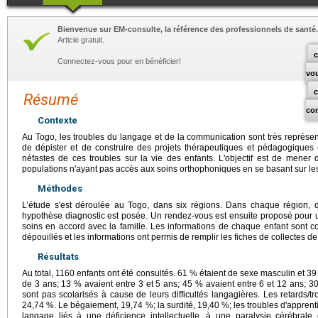
Bienvenue sur EM-consulte, la référence des professionnels de santé.
Article gratuit.
c
Connectez-vous pour en bénéficier!
vo
Résumé
co
Contexte
Au Togo, les troubles du langage et de la communication sont très représen
de dépister et de construire des projets thérapeutiques et pédagogiques e
néfastes de ces troubles sur la vie des enfants. L'objectif est de mener
populations n'ayant pas accès aux soins orthophoniques en se basant sur les
Méthodes
L’étude s'est déroulée au Togo, dans six régions. Dans chaque région, 
hypothèse diagnostic est posée. Un rendez-vous est ensuite proposé pour u
soins en accord avec la famille. Les informations de chaque enfant sont co
dépouillés et les informations ont permis de remplir les fiches de collectes d
Résultats
Au total, 1160 enfants ont été consultés. 61 % étaient de sexe masculin et 3
de 3 ans; 13 % avaient entre 3 et 5 ans; 45 % avaient entre 6 et 12 ans; 3
sont pas scolarisés à cause de leurs difficultés langagières. Les retards/
24,74 %. Le bégaiement, 19,74 %; la surdité, 19,40 %; les troubles d'apprent
langage liés à une déficience intellectuelle, à une paralysie cérébrale