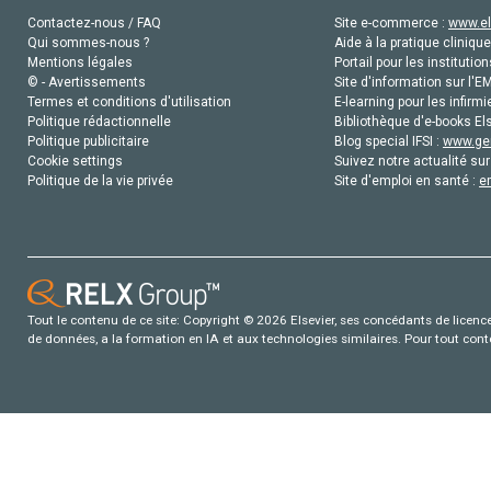
Contactez-nous / FAQ
Site e-commerce :
www.el
Qui sommes-nous ?
Aide à la pratique clinique
Mentions légales
Portail pour les institution
© - Avertissements
Site d'information sur l'E
Termes et conditions d'utilisation
E-learning pour les infirmi
Politique rédactionnelle
Bibliothèque d'e-books Els
Politique publicitaire
Blog special IFSI :
www.gen
Cookie settings
Suivez notre actualité sur
Politique de la vie privée
Site d'emploi en santé :
e
Tout le contenu de ce site: Copyright © 2026 Elsevier, ses concédants de licence e
de données, a la formation en IA et aux technologies similaires. Pour tout con