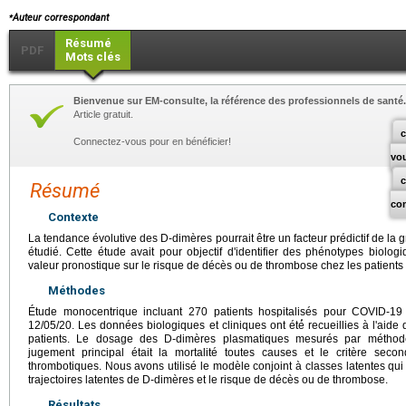
⁎
Auteur correspondant
Résumé
PDF
Mots clés
Bienvenue sur EM-consulte, la référence des professionnels de santé.
Article gratuit.
c
Connectez-vous pour en bénéficier!
vo
Résumé
co
Contexte
La tendance évolutive des D-dimères pourrait être un facteur prédictif de la g
étudié. Cette étude avait pour objectif d'identifier des phénotypes biolog
valeur pronostique sur le risque de décès ou de thrombose chez les patients
Méthodes
Étude monocentrique incluant 270 patients hospitalisés pour COVID
12/05/20. Les données biologiques et cliniques ont été́ recueillies à l'aid
patients. Le dosage des D-dimères plasmatiques mesurés par méthod
jugement principal était la mortalité toutes causes et le critère seco
thrombotiques. Nous avons utilisé le modèle conjoint à classes latentes qu
trajectoires latentes de D-dimères et le risque de décès ou de thrombose.
Résultats