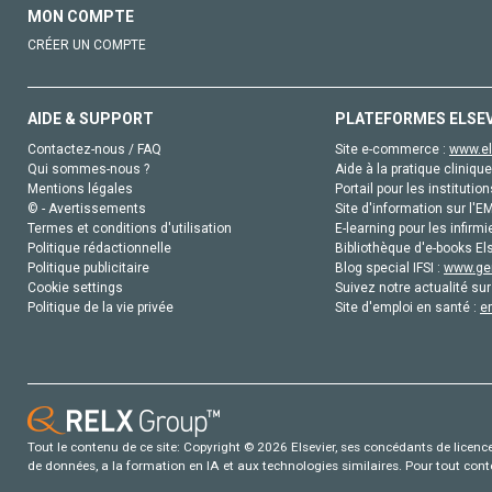
MON COMPTE
CRÉER UN COMPTE
AIDE & SUPPORT
PLATEFORMES ELSE
Contactez-nous / FAQ
Site e-commerce :
www.el
Qui sommes-nous ?
Aide à la pratique clinique
Mentions légales
Portail pour les institution
© - Avertissements
Site d'information sur l'E
Termes et conditions d'utilisation
E-learning pour les infirmi
Politique rédactionnelle
Bibliothèque d'e-books Els
Politique publicitaire
Blog special IFSI :
www.gen
Cookie settings
Suivez notre actualité sur
Politique de la vie privée
Site d'emploi en santé :
e
Tout le contenu de ce site: Copyright © 2026 Elsevier, ses concédants de licence e
de données, a la formation en IA et aux technologies similaires. Pour tout con