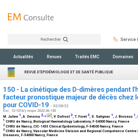
Rechercher
Service C
Rechercher
Actualités
Revues
Traités EMC
Domaines
REVUE D'EPIDÉMIOLOGIE ET DE SANTÉ PUBLIQUE
150 - La cinétique des D-dimères pendant l'h
facteur pronostique majeur de décès chez le
pour COVID-19
- 02/08/22
Doi : 10.1016/j.respe.2022.06.130
1
2
,
⁎
3
3
1
1
M. Julien
, A. Omorou
, V. Dufrost
, T. Foret
, S. Salignac
, J. Broseus
,
1
CHRU de Nancy, Biological Haematology Laboratory, F-54000 Nancy, France
2
CHRU de Nancy, CIC-1433 Clinical Epidemiology, F-54500 Nancy, France
3
CHRU de Nancy, Vascular Medicine Division and Regional Competence Centre 
Diseases, F-54000 Nancy, France