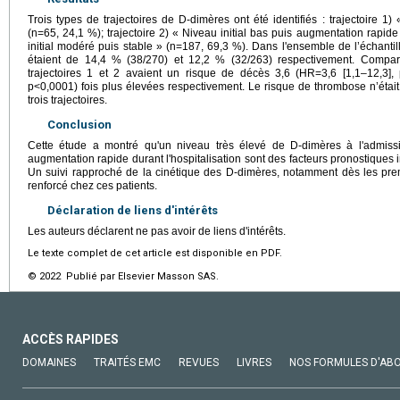
Trois types de trajectoires de D-dimères ont été identifiés : trajectoire 1)
(n=65, 24,1 %); trajectoire 2) « Niveau initial bas puis augmentation rapide
initial modéré puis stable » (n=187, 69,3 %). Dans l'ensemble de l’échanti
étaient de 14,4 % (38/270) et 12,2 % (32/263) respectivement. Comparée
trajectoires 1 et 2 avaient un risque de décès 3,6 (HR=3,6 [1,1–12,3],
p<0,0001) fois plus élevées respectivement. Le risque de thrombose n’était p
trois trajectoires.
Conclusion
Cette étude a montré qu'un niveau très élevé de D-dimères à l'admi
augmentation rapide durant l'hospitalisation sont des facteurs pronostiques 
Un suivi rapproché de la cinétique des D-dimères, notamment dès les premie
renforcé chez ces patients.
Déclaration de liens d'intérêts
Les auteurs déclarent ne pas avoir de liens d'intérêts.
Le texte complet de cet article est disponible en PDF.
© 2022 Publié par Elsevier Masson SAS.
ACCÈS RAPIDES
DOMAINES
TRAITÉS EMC
REVUES
LIVRES
NOS FORMULES D'AB