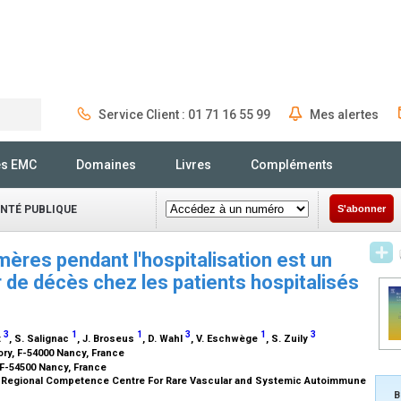
Service Client : 01 71 16 55 99
Mes alertes
Rechercher
és EMC
Domaines
Livres
Compléments
ANTÉ PUBLIQUE
S'abonner
mères pendant l'hospitalisation est un
 de décès chez les patients hospitalisés
3
1
1
3
1
3
t
, S. Salignac
, J. Broseus
, D. Wahl
, V. Eschwège
, S. Zuily
ry, F-54000 Nancy, France
 F-54500 Nancy, France
d Regional Competence Centre For Rare Vascular and Systemic Autoimmune
B