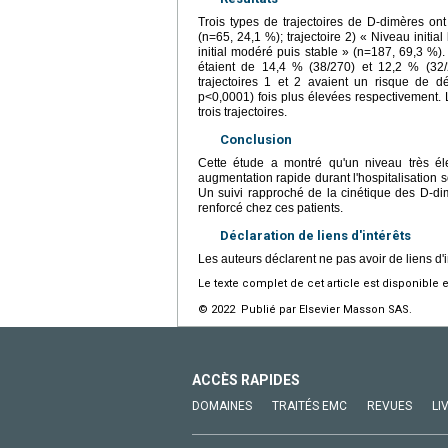
Trois types de trajectoires de D-dimères ont é
(n=65, 24,1 %); trajectoire 2) « Niveau initia
initial modéré puis stable » (n=187, 69,3 %)
étaient de 14,4 % (38/270) et 12,2 % (32/2
trajectoires 1 et 2 avaient un risque de d
p<0,0001) fois plus élevées respectivement. L
trois trajectoires.
Conclusion
Cette étude a montré qu'un niveau très é
augmentation rapide durant l'hospitalisation 
Un suivi rapproché de la cinétique des D-dim
renforcé chez ces patients.
Déclaration de liens d'intérêts
Les auteurs déclarent ne pas avoir de liens d'i
Le texte complet de cet article est disponible 
© 2022 Publié par Elsevier Masson SAS.
ACCÈS RAPIDES
DOMAINES
TRAITÉS EMC
REVUES
LI