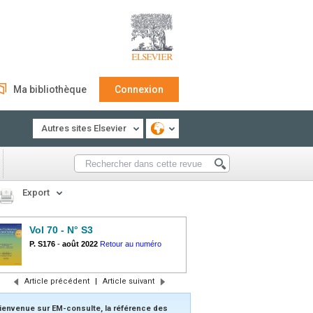
Ma bibliothèque
Connexion
Autres sites Elsevier
Export
Vol 70 - N° S3
P. S176
-
août 2022
Retour au numéro
Article précédent
|
Article suivant
ienvenue sur EM-consulte, la référence des