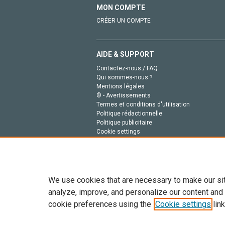
MON COMPTE
CRÉER UN COMPTE
AIDE & SUPPORT
Contactez-nous / FAQ
Qui sommes-nous ?
Mentions légales
© - Avertissements
Termes et conditions d'utilisation
Politique rédactionnelle
Politique publicitaire
Cookie settings
Politique de la vie privée
We use cookies that are necessary to make our si
analyze, improve, and personalize our content and
cookie preferences using the
Cookie settings
link
Tout le contenu de ce site: Copyright © 2026 Else
de données, a la formation en IA et aux technol