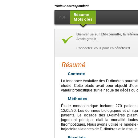
⁎
Auteur correspondant
Résumé
PDF
Mots clés
Bienvenue sur EM-consulte, la référen
Article gratuit.
Connectez-vous pour en bénéficier!
Résumé
Contexte
La tendance évolutive des D-dimères pourrait ê
étudié. Cette étude avait pour objectif d'id
valeur pronostique sur le risque de décès ou 
Méthodes
Étude monocentrique incluant 270 patien
12/05/20. Les données biologiques et clinique
patients. Le dosage des D-dimères plasm
jugement principal était la mortalité tout
thrombotiques. Nous avons utilisé le modèle 
trajectoires latentes de D-dimères et le risq
Résultats