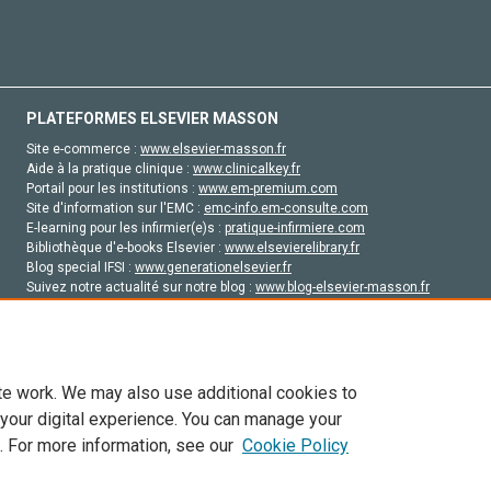
PLATEFORMES ELSEVIER MASSON
Site e-commerce :
www.elsevier-masson.fr
Aide à la pratique clinique :
www.clinicalkey.fr
Portail pour les institutions :
www.em-premium.com
Site d'information sur l'EMC :
emc-info.em-consulte.com
E-learning pour les infirmier(e)s :
pratique-infirmiere.com
Bibliothèque d'e-books Elsevier :
www.elsevierelibrary.fr
Blog special IFSI :
www.generationelsevier.fr
Suivez notre actualité sur notre blog :
www.blog-elsevier-masson.fr
Site d'emploi en santé :
emploisante.com
te work. We may also use additional cookies to
 your digital experience. You can manage your
. For more information, see our
Cookie Policy
vier, ses concédants de licence et ses contributeurs. Tout les droits sont réservés, y 
ogies similaires. Pour tout contenu en libre accès, les conditions de licence Creati