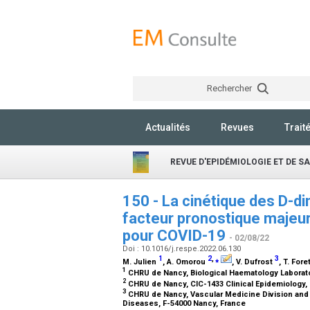
Rechercher
Actualités
Revues
Trait
REVUE D'EPIDÉMIOLOGIE ET DE S
150 - La cinétique des D-di
facteur pronostique majeur
pour COVID-19
- 02/08/22
Doi : 10.1016/j.respe.2022.06.130
1
2
,
⁎
3
M. Julien
, A. Omorou
, V. Dufrost
, T. Fore
1
CHRU de Nancy, Biological Haematology Laborato
2
CHRU de Nancy, CIC-1433 Clinical Epidemiology,
3
CHRU de Nancy, Vascular Medicine Division an
Diseases, F-54000 Nancy, France