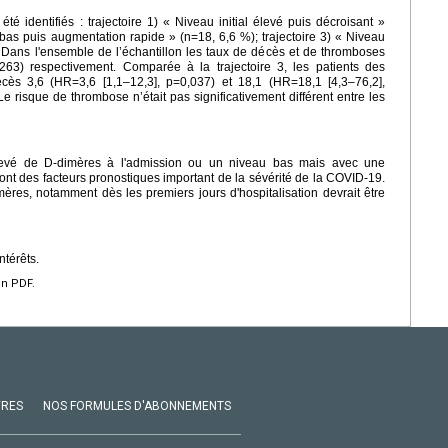
té identifiés : trajectoire 1) « Niveau initial élevé puis décroisant »
l bas puis augmentation rapide » (n=18, 6,6 %); trajectoire 3) « Niveau
. Dans l'ensemble de l’échantillon les taux de décès et de thromboses
63) respectivement. Comparée à la trajectoire 3, les patients des
écès 3,6 (HR=3,6 [1,1–12,3], p=0,037) et 18,1 (HR=18,1 [4,3–76,2],
e risque de thrombose n’était pas significativement différent entre les
levé de D-dimères à l'admission ou un niveau bas mais avec une
sont des facteurs pronostiques important de la sévérité de la COVID-19.
ères, notamment dès les premiers jours d'hospitalisation devrait être
ntérêts.
en PDF.
VRES
NOS FORMULES D'ABONNEMENTS