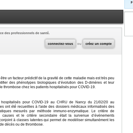
p
ce des professionnels de santé.
connectez-vous
ou
créez un compte
tre un facteur prédictif de la gravité de cette maladie mais est très peu
entifier des phénotypes biologiques d’évolution des D-dimères et leur
de thrombose chez les patients hospitalisés pour COVID-19.
ts hospitalisés pour COVID-19 au CHRU de Nancy du 21/02/20 au
s ont été́ recueillies à l'aide des dossiers médicaux informatisés des
atiques mesurés par méthode immuno-enzymatique. Le critère de
es causes et le critère secondaire était la survenue d’événements
conjoint à classes latentes qui permet de modéliser simultanément les
ue de décès ou de thrombose.