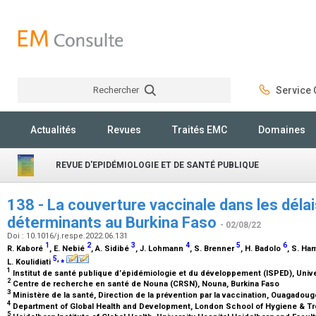
Rechercher
Service C
Rechercher
Actualités
Revues
Traités EMC
Domaines
REVUE D'EPIDÉMIOLOGIE ET DE SANTÉ PUBLIQUE
138 - La couverture vaccinale dans les dél
déterminants au Burkina Faso
- 02/08/22
Doi : 10.1016/j.respe.2022.06.131
1
2
3
4
5
6
R. Kaboré
, E. Nebié
, A. Sidibé
, J. Lohmann
, S. Brenner
, H. Badolo
, S. H
5
,
⁎
L. Koulidiati
1
Institut de santé publique d’épidémiologie et du développement (ISPED), Univ
2
Centre de recherche en santé de Nouna (CRSN), Nouna, Burkina Faso
3
Ministère de la santé, Direction de la prévention par la vaccination, Ouagadou
4
Department of Global Health and Development, London School of Hygiene & Tr
5