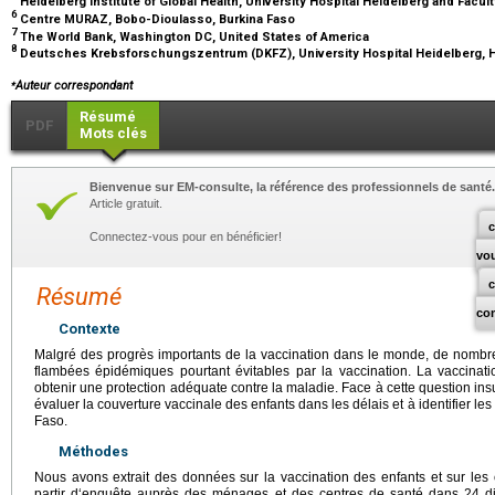
Heidelberg Institute of Global Health, University Hospital Heidelberg and Facu
6
Centre MURAZ, Bobo-Dioulasso, Burkina Faso
7
The World Bank, Washington DC, United States of America
8
Deutsches Krebsforschungszentrum (DKFZ), University Hospital Heidelberg, 
⁎
Auteur correspondant
Résumé
PDF
Mots clés
Bienvenue sur EM-consulte, la référence des professionnels de santé.
Article gratuit.
c
Connectez-vous pour en bénéficier!
vo
Résumé
co
Contexte
Malgré des progrès importants de la vaccination dans le monde, de nombre
flambées épidémiques pourtant évitables par la vaccination. La vaccinati
obtenir une protection adéquate contre la maladie. Face à cette question ins
évaluer la couverture vaccinale des enfants dans les délais et à identifier les
Faso.
Méthodes
Nous avons extrait des données sur la vaccination des enfants et sur les
partir d‘enquête auprès des ménages et des centres de santé dans 24 di