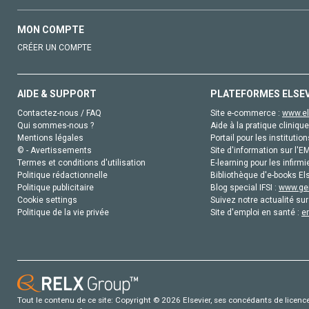
MON COMPTE
CRÉER UN COMPTE
AIDE & SUPPORT
PLATEFORMES ELSE
Contactez-nous / FAQ
Site e-commerce :
www.el
Qui sommes-nous ?
Aide à la pratique clinique
Mentions légales
Portail pour les institution
© - Avertissements
Site d'information sur l'E
Termes et conditions d'utilisation
E-learning pour les infirmi
Politique rédactionnelle
Bibliothèque d'e-books Els
Politique publicitaire
Blog special IFSI :
www.gen
Cookie settings
Suivez notre actualité sur
Politique de la vie privée
Site d'emploi en santé :
e
Tout le contenu de ce site: Copyright © 2026 Elsevier, ses concédants de licence e