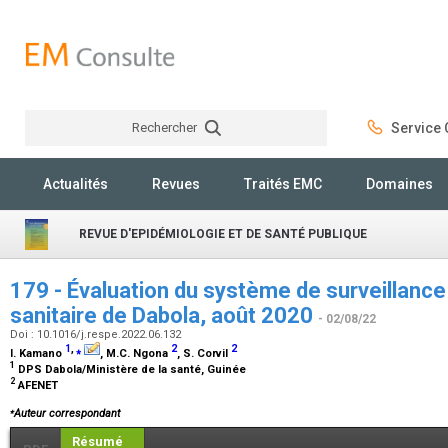
Rechercher
Service C
Rechercher
Actualités
Revues
Traités EMC
Domaines
REVUE D'EPIDÉMIOLOGIE ET DE SANTÉ PUBLIQUE
179 - Évaluation du système de surveillance 
sanitaire de Dabola, août 2020
- 02/08/22
Doi : 10.1016/j.respe.2022.06.132
1
,
⁎
2
2
I. Kamano
, M.C. Ngona
, S. Corvil
1
DPS Dabola/Ministère de la santé, Guinée
2
AFENET
⁎
Auteur correspondant
Résumé