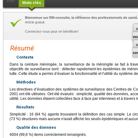
PDF
Mots clés
Bienvenue sur EM-consulte, la référence des professionnels de santé.
Article gratuit.
c
Connectez-vous pour en bénéficier!
vo
Résumé
co
Contexte
Dans la ceinture méningée, la surveillance de la méningite se fait à trave
objectifs de surveillance sont : détecter rapidement les épidémies de méning
lutte. Cette étude a permis d’évaluer la fonctionnalité et l'utilité du système d
Méthodes
Les directives d’évaluation des systèmes de surveillance des Centres de Co
2001 ont été utilisées. Ont été évalués : simplicité, qualité des données, accep
utilité. Les données étaient collectées face à face par interviews et à travers l
Résultats
Simplicité : 16 (84 %) agents trouvaient la définition des cas simple. Le circu
(73 %) structures mais aucune n'avait affiché les seuils épidémiques et aucun 
Qualité des données
4004 (99,6 %) items correctement renseignés.