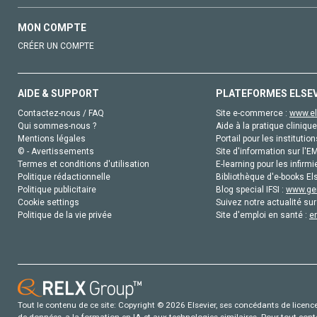
MON COMPTE
CRÉER UN COMPTE
AIDE & SUPPORT
PLATEFORMES ELSE
Contactez-nous / FAQ
Site e-commerce :
www.el
Qui sommes-nous ?
Aide à la pratique clinique
Mentions légales
Portail pour les institution
© - Avertissements
Site d'information sur l'E
Termes et conditions d'utilisation
E-learning pour les infirmi
Politique rédactionnelle
Bibliothèque d'e-books Els
Politique publicitaire
Blog special IFSI :
www.gen
Cookie settings
Suivez notre actualité sur
Politique de la vie privée
Site d'emploi en santé :
e
Tout le contenu de ce site: Copyright © 2026 Elsevier, ses concédants de licence e
de données, a la formation en IA et aux technologies similaires. Pour tout con