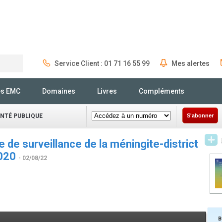
Service Client : 01 71 16 55 99
Mes alertes
Rechercher
és EMC
Domaines
Livres
Compléments
ANTÉ PUBLIQUE
S'abonner
 de surveillance de la méningite-district
2020
- 02/08/22
B