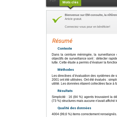
PDF
Mots clés
Bienvenue sur EM-consulte, la référen
Article gratuit.
Connectez-vous pour en bénéficier!
Résumé
Contexte
Dans la ceinture méningée, la surveillance d
objectifs de surveillance sont : détecter rapi
lutte. Cette étude a permis d’évaluer la fonction
Méthodes
Les directives d’évaluation des systèmes de 
2001 ont été utilisées. Ont été évalués : simpli
utilité. Les données étaient collectées face à f
Résultats
Simplicité : 16 (84 %) agents trouvaient la déf
(73 %) structures mais aucune n'avait affiché l
Qualité des données
4004 (99,6 %) items correctement renseignés.