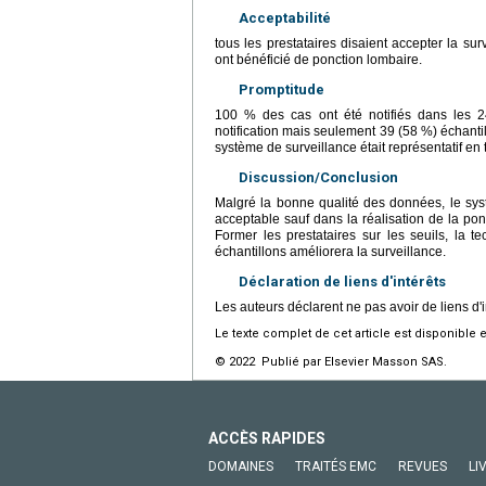
Acceptabilité
tous les prestataires disaient accepter la s
ont bénéficié de ponction lombaire.
Promptitude
100 % des cas ont été notifiés dans les 2
notification mais seulement 39 (58 %) échantil
système de surveillance était représentatif e
Discussion/Conclusion
Malgré la bonne qualité des données, le sys
acceptable sauf dans la réalisation de la ponc
Former les prestataires sur les seuils, la t
échantillons améliorera la surveillance.
Déclaration de liens d'intérêts
Les auteurs déclarent ne pas avoir de liens d'i
Le texte complet de cet article est disponible 
© 2022 Publié par Elsevier Masson SAS.
ACCÈS RAPIDES
DOMAINES
TRAITÉS EMC
REVUES
LI