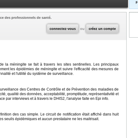
p
ce des professionnels de santé.
connectez-vous
ou
créez un compte
e la méningite se fait à travers les sites sentinelles. Les principaux
dement les épidémies de méningite et suivre l'efficacité des mesures de
nalité et l'utilité du système de surveillance.
surveillance des Centres de Contrôle et de Prévention des maladies de
cité, qualité des données, acceptabilité, promptitude, représentativité et
ace par interviews et à travers le DHIS2, l'analyse faite en Epi info.
inition des cas simple. Le circuit de notification était affiché dans huit
es seuils épidémiques et aucun prestataire ne les maitrisait.