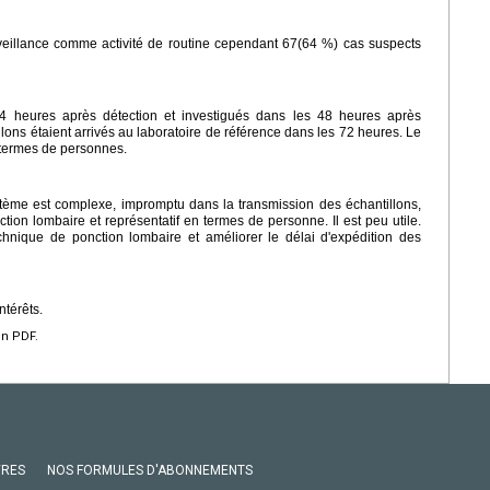
urveillance comme activité de routine cependant 67(64 %) cas suspects
4 heures après détection et investigués dans les 48 heures après
lons étaient arrivés au laboratoire de référence dans les 72 heures. Le
n termes de personnes.
tème est complexe, impromptu dans la transmission des échantillons,
tion lombaire et représentatif en termes de personne. Il est peu utile.
echnique de ponction lombaire et améliorer le délai d'expédition des
ntérêts.
en PDF.
VRES
NOS FORMULES D'ABONNEMENTS