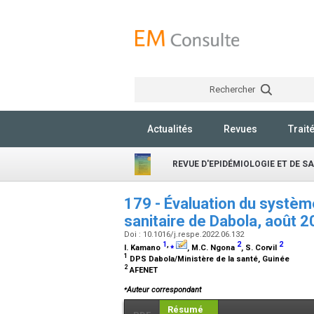
Rechercher
Actualités
Revues
Trait
REVUE D'EPIDÉMIOLOGIE ET DE S
179 - Évaluation du système
sanitaire de Dabola, août 
Doi : 10.1016/j.respe.2022.06.132
1
,
⁎
2
2
I. Kamano
, M.C. Ngona
, S. Corvil
1
DPS Dabola/Ministère de la santé, Guinée
2
AFENET
⁎
Auteur correspondant
Résumé