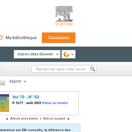
Ma bibliothèque
Connexion
Autres sites Elsevier
Export
Vol 70 - N° S3
P. S177
-
août 2022
Retour au numéro
Article précédent
|
Article suivant
ienvenue sur EM-consulte, la référence des