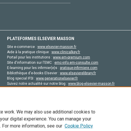
PLATEFORMES ELSEVIER MASSON
Site e-commerce :
www.elsevier-masson.fr
Aide à la pratique clinique :
www.clinicalkey.fr
Portail pour les institutions :
www.em-premium.com
Site d'information sur l'EMC :
emc-info.em-consulte.com
E-learning pour les infirmier(e)s :
pratique-infirmiere.com
Bibliothèque d'e-books Elsevier :
www.elsevierelibrary.fr
Blog special IFSI :
www.generationelsevier.fr
Suivez notre actualité sur notre blog :
www.blog-elsevier-masson.fr
Site d'emploi en santé :
emploisante.com
te work. We may also use additional cookies to
 your digital experience. You can manage your
. For more information, see our
Cookie Policy
vier, ses concédants de licence et ses contributeurs. Tout les droits sont réservés, y 
ogies similaires. Pour tout contenu en libre accès, les conditions de licence Creati