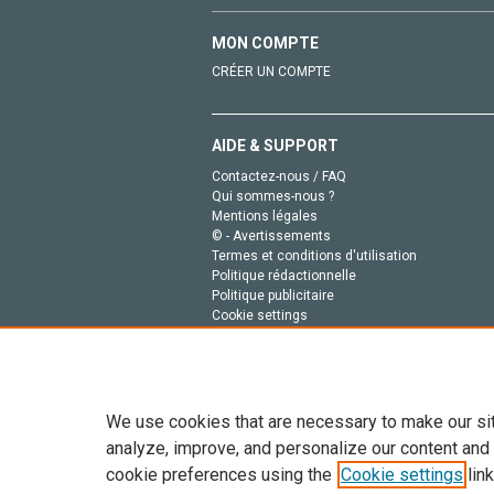
MON COMPTE
CRÉER UN COMPTE
AIDE & SUPPORT
Contactez-nous / FAQ
Qui sommes-nous ?
Mentions légales
© - Avertissements
Termes et conditions d'utilisation
Politique rédactionnelle
Politique publicitaire
Cookie settings
Politique de la vie privée
We use cookies that are necessary to make our si
analyze, improve, and personalize our content and
cookie preferences using the
Cookie settings
link
Tout le contenu de ce site: Copyright © 2026 Else
de données, a la formation en IA et aux technol